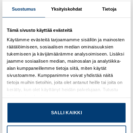
Suostumus
Yksityiskohdat
Tietoja
Kirjaudu sisään nähdäksesi hinnat ja käyttääksesi
verkkokauppaa
Tämä sivusto käyttää evästeitä
Ring cable lug, non-insulated, 1.1 … 2.5 mm², M5
Käytämme evästeitä tarjoamamme sisällön ja mainosten
räätälöimiseen, sosiaalisen median ominaisuuksien
Lisätietoja tuotteesta
tukemiseen ja kävijämäärämme analysoimiseen. Lisäksi
jaamme sosiaalisen median, mainosalan ja analytiikka-
Osasto:
Kaapelikengät
alan kumppaneillemme tietoja siitä, miten käytät
sivustoamme. Kumppanimme voivat yhdistää näitä
tietoja muihin tietoihin, joita olet antanut heille tai joita on
kerätty, kun olet käyttänyt heidän palvelujaan. Tutustu
tietosuojaselosteeseemme
.
TUTUSTU MYÖS
SALLI KAIKKI
Add to
Add to
wishlist
wishlist