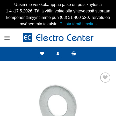
Uusimme verkkokauppaa ja se on pois käytöstä
1.4.-17.5.2026. Tällä välin voitte olla yhteydessä suoraan
komponenttimyyntiimme puh (03) 31 400 520. Tervetuloa
myöhemmin takaisin!
Piilota tämä ilmoitus
Skip
to
content
Add to
wishlist