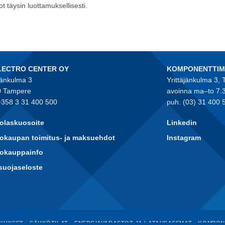
t täysin luottamuksellisesti.
LECTRO CENTER OY
KOMPONENTTI
jänkulma 3
Yrittäjänkulma 3,
 Tampere
avoinna ma–to 7.
+358 3 31 400 500
puh. (03) 31 400 
olaskuosoite
Linkedin
okaupan toimitus- ja maksuehdot
Instagram
kokauppainfo
suojaseloste
KUKSET
SÄHKÖTILAT
ENERGIAVARASTOT JA LATAUSASEMAT
KOMPON