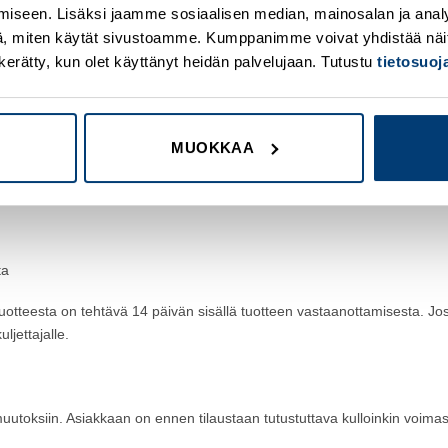
iseen. Lisäksi jaamme sosiaalisen median, mainosalan ja analy
 ja katkaisumaksut
, miten käytät sivustoamme. Kumppanimme voivat yhdistää näitä t
on kerätty, kun olet käyttänyt heidän palvelujaan. Tutustu
tietosuo
15 € (alv 0 %). Kaapeleiden ja suojaletkujen katkaisusta veloitamme kat
 tuotteiden osalta
MUOKKAA
unut tai asiakkaalle on toimitettu väärä tuote, tulee asiakkaan ilmoittaa
ta
a tuotteesta on tehtävä 14 päivän sisällä tuotteen vastaanottamisesta. Jo
ljettajalle.
utoksiin. Asiakkaan on ennen tilaustaan tutustuttava kulloinkin voimass