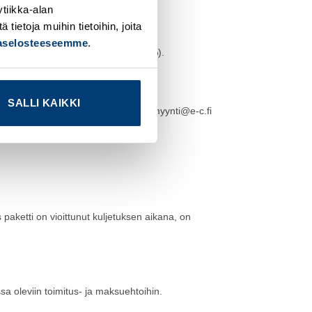
tiikka-alan
ietoja muihin tietoihin, joita
jaselosteeseemme
.
kaisumaksun 12 € / katkaisu (alv 0 %).
SALLI KAIKKI
 virheestä välittömästi osoitteeseen myynti@e-c.fi
s paketti on vioittunut kuljetuksen aikana, on
a oleviin toimitus- ja maksuehtoihin.