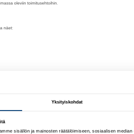
massa oleviin toimitusehtoihin.
a näet:
Yksityiskohdat
la, mobiilissa tai laskulla. Noudettaessa tilauksen myymälästä voit mak
itä
mme sisällön ja mainosten räätälöimiseen, sosiaalisen median