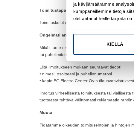
ja kävijämäärämme analysoim
Toimitustapa, toimituskulut, pientoimituslisä
kumppaneillemme tietoja siitä
olet antanut heille tai joita 
Toimituskulut sisältävät lähetys- ja pakkauskulut 
Ongelmatilanteet kuljetuksessa sekä viallisten
KIELLÄ
Mikäli tuote on kadonnut kuljetuksen aikana, vioitt
tai puhelimitse (03) 31 400 520.
Liitä ilmoitukseen mukaan seuraavat tiedot:
• nimesi, osoitteesi ja puhelinnumerosi
• kopio EC Electro Center Oy:n tilausvahvistukses
Ilmoitus virheellisestä toimituksesta tai viallisest
tuotteesta tehtävä välittömästi reklamaatio rahdinku
Muuta
Pidätämme oikeuden toimitusehtojen ja hintojen mu