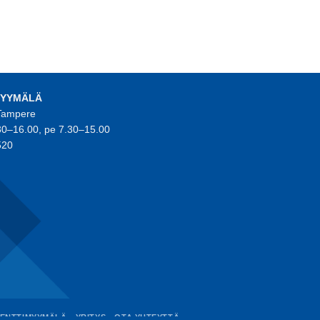
MYYMÄLÄ
 Tampere
30–16.00, pe 7.30–15.00
520
ENTTIMYYMÄLÄ
YRITYS
OTA YHTEYTTÄ