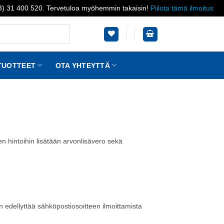
03) 31 400 520. Tervetuloa myöhemmin takaisin!
Piilota tämä ilmoitus
TUOTTEET
OTA YHTEYTTÄ
 hintoihin lisätään arvonlisävero sekä
en edellyttää sähköpostiosoitteen ilmoittamista