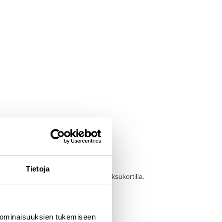
Tietoja
saa tilauksen myös paikan päällä maksukortilla.
 ominaisuuksien tukemiseen