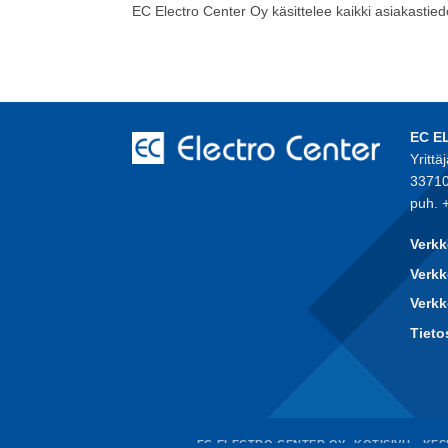
EC Electro Center Oy käsittelee kaikki asiakastiedo
EC E
Yrittä
33710
puh. 
Verkk
Verkk
Verk
Tieto
EC ELECTRO CENTER OY -KOTISIVU
KES