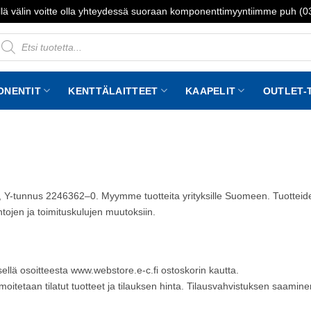
lä välin voitte olla yhteydessä suoraan komponenttimyyntiimme puh (
roducts
earch
ONENTIT
KENTTÄLAITTEET
KAAPELIT
OUTLET-
 Y-tunnus 2246362–0. Myymme tuotteita yrityksille Suomeen. Tuotteiden
tojen ja toimituskulujen muutoksiin.
ksellä osoitteesta www.webstore.e-c.fi ostoskorin kautta.
ilmoitetaan tilatut tuotteet ja tilauksen hinta. Tilausvahvistuksen saamin