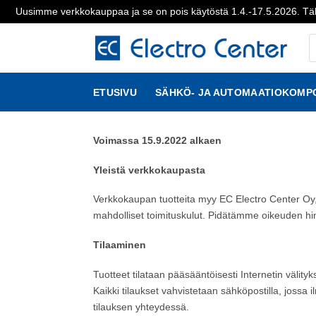
Uusimme verkkokauppaa ja se on pois käytöstä 1.4.-17.5.2026. Täl
Skip
P
to
s
content
ETUSIVU
SÄHKÖ- JA AUTOMAATIOKOMP
Voimassa 15.9.2022 alkaen
Yleistä verkkokaupasta
Verkkokaupan tuotteita myy EC Electro Center Oy,
mahdolliset toimituskulut. Pidätämme oikeuden hin
Tilaaminen
Tuotteet tilataan pääsääntöisesti Internetin välity
Kaikki tilaukset vahvistetaan sähköpostilla, jossa 
tilauksen yhteydessä.