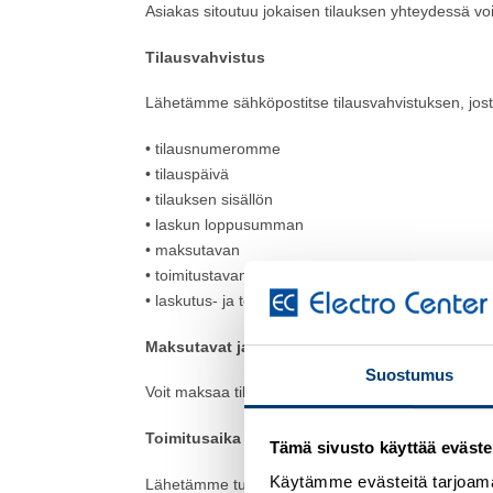
Asiakas sitoutuu jokaisen tilauksen yhteydessä voi
Tilausvahvistus
Lähetämme sähköpostitse tilausvahvistuksen, jost
• tilausnumeromme
• tilauspäivä
• tilauksen sisällön
• laskun loppusumman
• maksutavan
• toimitustavan
• laskutus- ja toimitusosoitteen
Maksutavat ja maksuehdot
Suostumus
Voit maksaa tilauksen verkkopankissa, luottokortil
Toimitusaika
Tämä sivusto käyttää eväste
Käytämme evästeitä tarjoama
Lähetämme tuotteita jokaisena arkipäivänä.