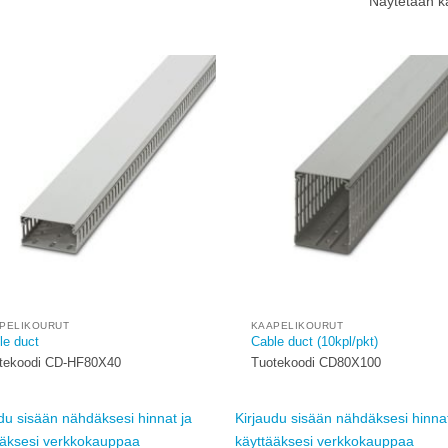
Näytetään ka
Add to
wishlist
w
PELIKOURUT
KAAPELIKOURUT
le duct
Cable duct (10kpl/pkt)
tekoodi CD-HF80X40
Tuotekoodi CD80X100
du sisään nähdäksesi hinnat ja
Kirjaudu sisään nähdäksesi hinnat
ääksesi verkkokauppaa
käyttääksesi verkkokauppaa