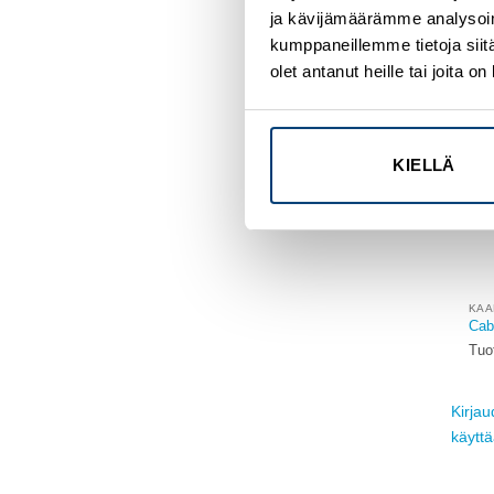
ja kävijämäärämme analysoim
kumppaneillemme tietoja siitä
olet antanut heille tai joita 
KIELLÄ
KAA
Cabl
Tuo
Kirjau
käytt