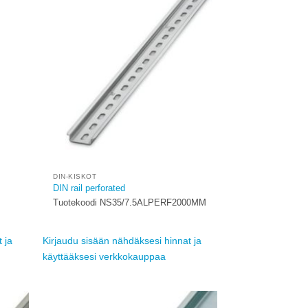
Add to
Add to
ishlist
wishlist
DIN-KISKOT
DIN rail perforated
Tuotekoodi NS35/7.5ALPERF2000MM
 ja
Kirjaudu sisään nähdäksesi hinnat ja
käyttääksesi verkkokauppaa