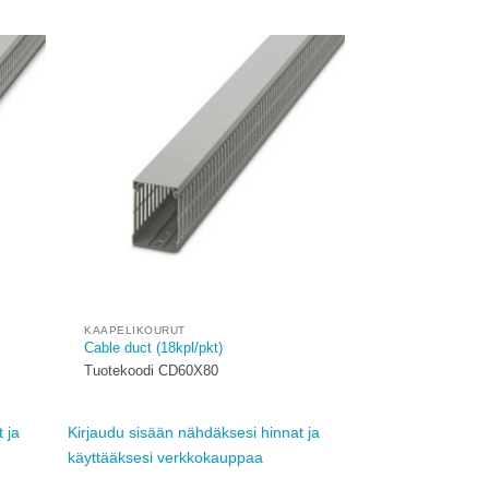
Add to
Add to
ishlist
wishlist
KAAPELIKOURUT
Cable duct (18kpl/pkt)
Tuotekoodi CD60X80
 ja
Kirjaudu sisään nähdäksesi hinnat ja
käyttääksesi verkkokauppaa