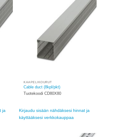
Add to
Add to
ishlist
wishlist
KAAPELIKOURUT
Cable duct (8kpl/pkt)
Tuotekoodi CD80X80
 ja
Kirjaudu sisään nähdäksesi hinnat ja
käyttääksesi verkkokauppaa