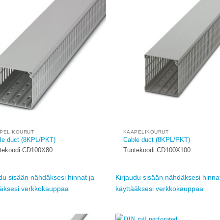
Add to
wishlist
w
PELIKOURUT
KAAPELIKOURUT
le duct (8KPL/PKT)
Cable duct (8KPL/PKT)
tekoodi CD100X80
Tuotekoodi CD100X100
du sisään nähdäksesi hinnat ja
Kirjaudu sisään nähdäksesi hinnat
ääksesi verkkokauppaa
käyttääksesi verkkokauppaa