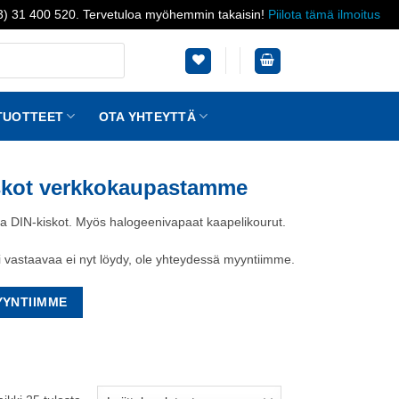
03) 31 400 520. Tervetuloa myöhemmin takaisin!
Piilota tämä ilmoitus
TUOTTEET
OTA YHTEYTTÄ
iskot verkkokaupastamme
ja DIN-kiskot. Myös halogeenivapaat kaapelikourut.
i vastaavaa ei nyt löydy, ole yhteydessä myyntiimme.
YYNTIIMME