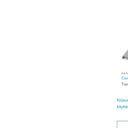
KAA
Cove
Tuo
Kirjau
käytt