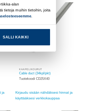
tiikka-alan
ietoja muihin tietoihin, joita
Add to
Add to
jaselosteeseemme
.
ishlist
wishlist
SALLI KAIKKI
KAAPELIKOURUT
Cable duct (34kpl/pkt)
Tuotekoodi CD25X40
 ja
Kirjaudu sisään nähdäksesi hinnat ja
käyttääksesi verkkokauppaa