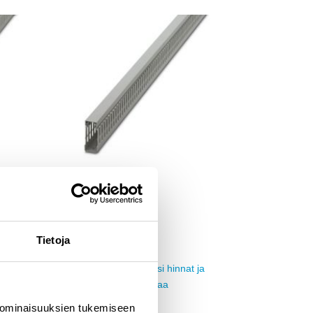
Add to
Add to
ishlist
wishlist
KAAPELIKOURUT
Cable duct (22kpl/pkt)
Tuotekoodi CD25X60
Tietoja
 ja
Kirjaudu sisään nähdäksesi hinnat ja
käyttääksesi verkkokauppaa
 ominaisuuksien tukemiseen