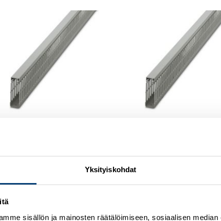
Add to
wishlist
w
PELIKOURUT
KAAPELIKOURUT
e duct (20kpl/pkt)
Cable duct (20kpl/pkt)
tekoodi CD25X80
Tuotekoodi CD-HF25X80
Yksityiskohdat
du sisään nähdäksesi hinnat ja
Kirjaudu sisään nähdäksesi hinnat
ääksesi verkkokauppaa
käyttääksesi verkkokauppaa
itä
mme sisällön ja mainosten räätälöimiseen, sosiaalisen median