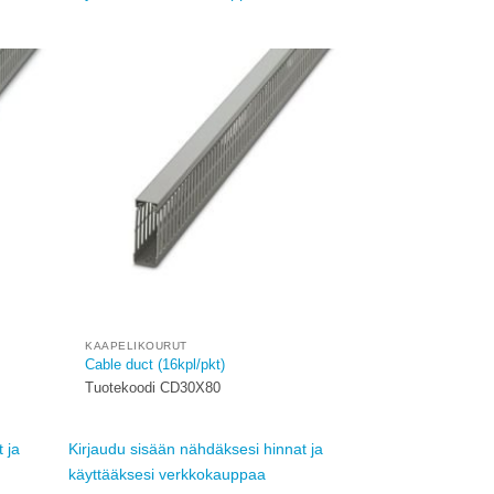
Add to
Add to
ishlist
wishlist
KAAPELIKOURUT
Cable duct (16kpl/pkt)
Tuotekoodi CD30X80
 ja
Kirjaudu sisään nähdäksesi hinnat ja
käyttääksesi verkkokauppaa