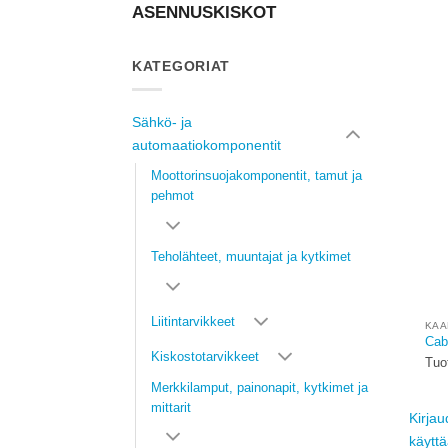
ASENNUSKISKOT
KATEGORIAT
Sähkö- ja
automaatiokomponentit
Moottorinsuojakomponentit, tamut ja
pehmot
Teholähteet, muuntajat ja kytkimet
Liitintarvikkeet
KAA
Cab
Kiskostotarvikkeet
Tuo
Merkkilamput, painonapit, kytkimet ja
mittarit
Kirjau
käytt