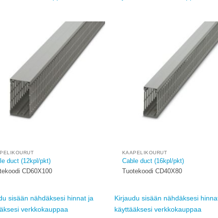
Add to
wishlist
w
PELIKOURUT
KAAPELIKOURUT
e duct (12kpl/pkt)
Cable duct (16kpl/pkt)
tekoodi CD60X100
Tuotekoodi CD40X80
du sisään nähdäksesi hinnat ja
Kirjaudu sisään nähdäksesi hinnat
ääksesi verkkokauppaa
käyttääksesi verkkokauppaa