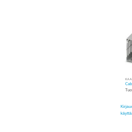
KAA
Cab
Tuo
Kirjau
käytt