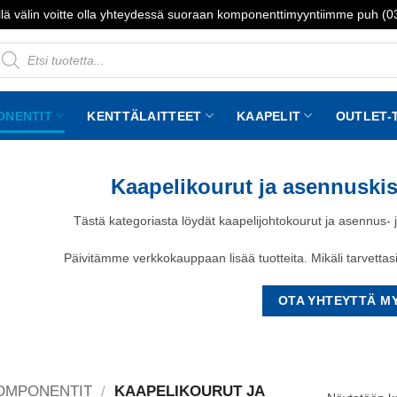
lä välin voitte olla yhteydessä suoraan komponenttimyyntiimme puh (
roducts
earch
ONENTIT
KENTTÄLAITTEET
KAAPELIT
OUTLET-
Kaapelikourut ja asennusk
Tästä kategoriasta löydät kaapelijohtokourut ja asennus- 
Päivitämme verkkokauppaan lisää tuotteita. Mikäli tarvettas
OTA YHTEYTTÄ M
OMPONENTIT
/
KAAPELIKOURUT JA