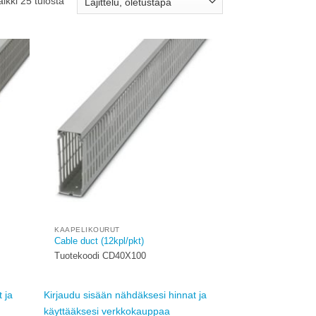
ikki 25 tulosta
Add to
Add to
ishlist
wishlist
KAAPELIKOURUT
Cable duct (12kpl/pkt)
Tuotekoodi CD40X100
 ja
Kirjaudu sisään nähdäksesi hinnat ja
käyttääksesi verkkokauppaa