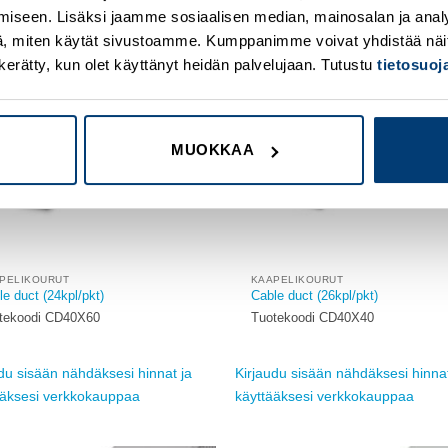
iseen. Lisäksi jaamme sosiaalisen median, mainosalan ja analy
, miten käytät sivustoamme. Kumppanimme voivat yhdistää näitä t
Add to
on kerätty, kun olet käyttänyt heidän palvelujaan. Tutustu
tietosuo
wishlist
w
MUOKKAA
PELIKOURUT
KAAPELIKOURUT
e duct (24kpl/pkt)
Cable duct (26kpl/pkt)
tekoodi CD40X60
Tuotekoodi CD40X40
du sisään nähdäksesi hinnat ja
Kirjaudu sisään nähdäksesi hinnat
ääksesi verkkokauppaa
käyttääksesi verkkokauppaa