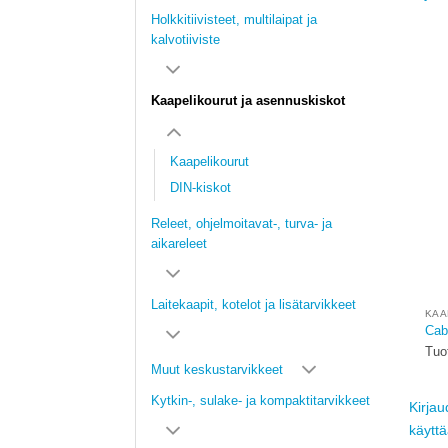
Holkkitiivisteet, multilaipat ja
kalvotiiviste
Kaapelikourut ja asennuskiskot
Kaapelikourut
DIN-kiskot
Releet, ohjelmoitavat-, turva- ja
aikareleet
Laitekaapit, kotelot ja lisätarvikkeet
KAA
Cabl
Tuo
Muut keskustarvikkeet
Kytkin-, sulake- ja kompaktitarvikkeet
Kirjau
käytt