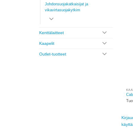
Johdonsuojakatkaisijat ja
vikavirtasuojakytkim
Kenttälaitteet
Kaapelit
Outlet-tuotteet
KAA
Cabl
Tuo
Kirjau
käytt