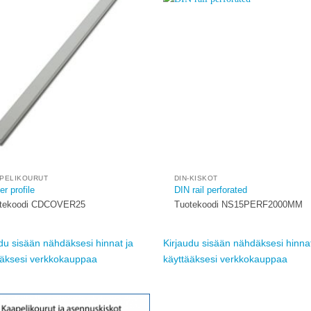
Add to
wishlist
w
PELIKOURUT
DIN-KISKOT
r profile
DIN rail perforated
tekoodi CDCOVER25
Tuotekoodi NS15PERF2000MM
du sisään nähdäksesi hinnat ja
Kirjaudu sisään nähdäksesi hinnat
ääksesi verkkokauppaa
käyttääksesi verkkokauppaa