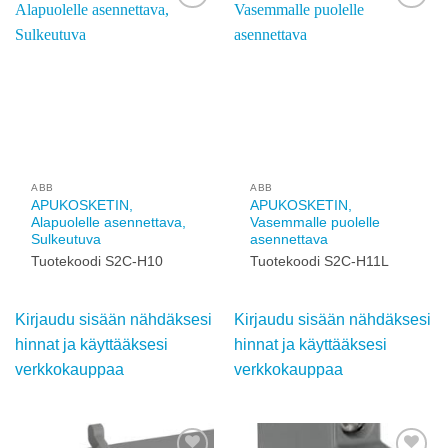
Add to
Add to
wishlist
wishlist
ABB
ABB
APUKOSKETIN,
APUKOSKETIN,
Alapuolelle asennettava,
Vasemmalle puolelle
Sulkeutuva
asennettava
Tuotekoodi S2C-H10
Tuotekoodi S2C-H11L
Kirjaudu sisään
Kirjaudu sisään
nähdäksesi hinnat ja
nähdäksesi hinnat ja
käyttääksesi
käyttääksesi
verkkokauppaa
verkkokauppaa