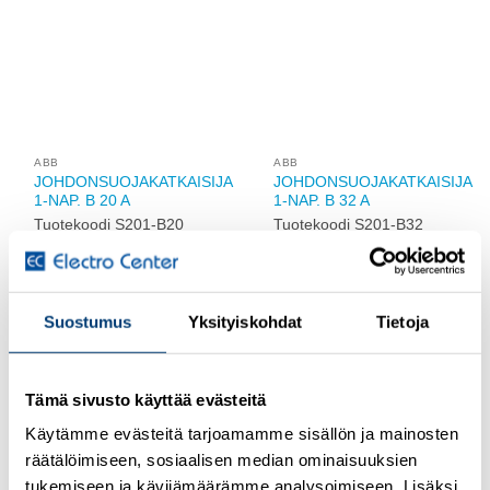
verkkokauppaa
verkkokauppaa
Add to
Add to
wishlist
wishlist
ABB
ABB
Suostumus
Yksityiskohdat
Tietoja
JOHDONSUOJAKATKAISIJA
JOHDONSUOJAKATKAISIJA
1-NAP. B 20 A
1-NAP. B 32 A
Tuotekoodi S201-B20
Tuotekoodi S201-B32
Tämä sivusto käyttää evästeitä
Käytämme evästeitä tarjoamamme sisällön ja mainosten
Kirjaudu sisään
Kirjaudu sisään
räätälöimiseen, sosiaalisen median ominaisuuksien
nähdäksesi hinnat ja
nähdäksesi hinnat ja
tukemiseen ja kävijämäärämme analysoimiseen. Lisäksi
käyttääksesi
käyttääksesi