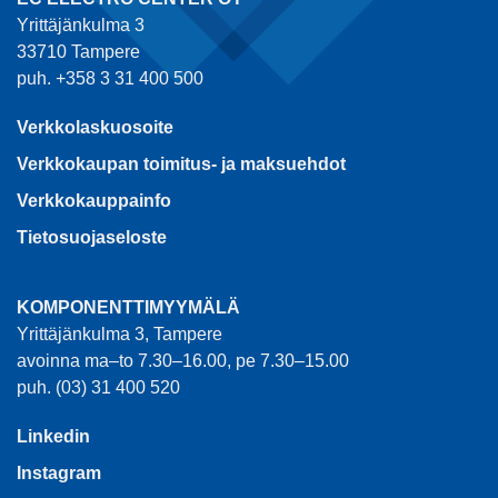
Kirjaudu sisään
käyttääksesi
nähdäksesi hinnat ja
verkkokauppaa
käyttääksesi
verkkokauppaa
1
2
3
EC ELECTRO CENTER OY
Yrittäjänkulma 3
33710 Tampere
puh. +358 3 31 400 500