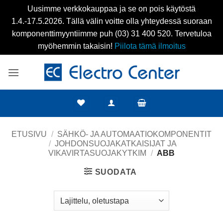
Uusimme verkkokauppaa ja se on pois käytöstä
1.4.-17.5.2026. Tällä välin voitte olla yhteydessä suoraan
komponenttimyyntiimme puh (03) 31 400 520. Tervetuloa
myöhemmin takaisin!
Piilota tämä ilmoitus
×
Skip
Alennus uusille
to
content
asiakkaille!
Tarjoamme uusille asiakkaille 10% alennuksen
verkkokaupassamme.
ETUSIVU
/
SÄHKÖ- JA AUTOMAATIOKOMPONENTIT
/
JOHDONSUOJAKATKAISIJAT JA
Alennuskoodi lähetetään rekisteröitymisesi
VIKAVIRTASUOJAKYTKIM
/
ABB
yhteydessä.
SUODATA
REKISTERÖIDY NYT!