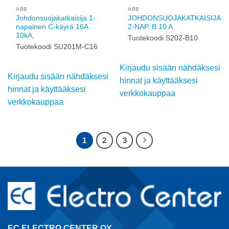
käyttääksesi
käyttääksesi
verkkokauppaa
verkkokauppaa
Add to
Add to
wishlist
wishlist
ABB
ABB
Johdonsuojakatkaisija 1-
JOHDONSUOJAKATKAISIJA
napainen C-käyrä 16A
2-NAP. B 10 A
10kA,
Tuotekoodi S202-B10
Tuotekoodi SU201M-
C16
Kirjaudu sisään
nähdäksesi hinnat ja