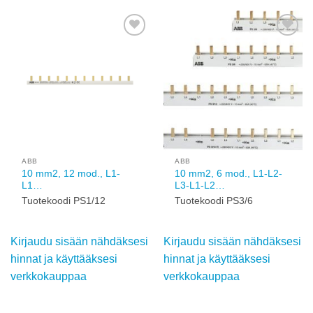
Add to
Add to
wishlist
wishlist
ABB
ABB
10 mm2, 12 mod., L1-
10 mm2, 6 mod., L1-L2-
L1…
L3-L1-L2…
Tuotekoodi PS1/12
Tuotekoodi PS3/6
Kirjaudu sisään
Kirjaudu sisään
nähdäksesi hinnat ja
nähdäksesi hinnat ja
käyttääksesi
käyttääksesi
verkkokauppaa
verkkokauppaa