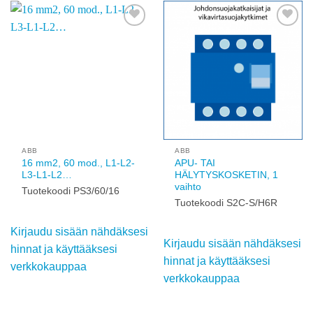
Add to
Add to
wishlist
wishlist
ABB
ABB
16 mm2, 60 mod., L1-
APU- TAI
L2-L3-L1-L2…
HÄLYTYSKOSKETIN, 1
vaihto
Tuotekoodi PS3/60/16
Tuotekoodi S2C-S/H6R
Kirjaudu sisään
Kirjaudu sisään
nähdäksesi hinnat ja
nähdäksesi hinnat ja
käyttääksesi
käyttääksesi
verkkokauppaa
verkkokauppaa