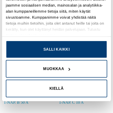
jaamme sosiaalisen median, mainosalan ja analytiikka-
verkkokauppaa
verkkokauppaa
alan kumppaneillemme tietoja siitä, miten käytät
sivustoamme. Kumppanimme voivat yhdistää näitä
tietoja muihin tietoihin, joita olet antanut heille tai joita on
kerätty, kun olet käyttänyt heidän palvelujaan. Tutustu
Add to
Add to
tietosuojaselosteeseemme
.
wishlist
wishlist
SALLI KAIKKI
MUOKKAA
ABB
ABB
JOHDONSUOJAKATKAISIJA
JOHDONSUOJAKATKAISIJA
1-NAP. B 40 A
1-NAP. B 50 A
Tuotekoodi S201-B40
Tuotekoodi S201-B50
KIELLÄ
Kirjaudu sisään
Kirjaudu sisään
nähdäksesi hinnat ja
nähdäksesi hinnat ja