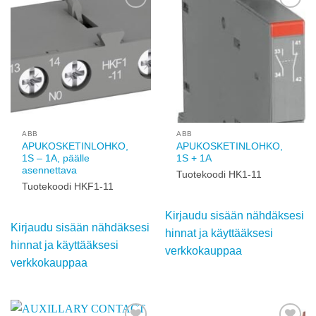
Add to
Add to
wishlist
wishlist
ABB
ABB
APUKOSKETINLOHKO,
APUKOSKETINLOHKO,
1S – 1A, päälle
1S + 1A
asennettava
Tuotekoodi HK1-11
Tuotekoodi HKF1-11
Kirjaudu sisään
Kirjaudu sisään
nähdäksesi hinnat ja
nähdäksesi hinnat ja
käyttääksesi
käyttääksesi
verkkokauppaa