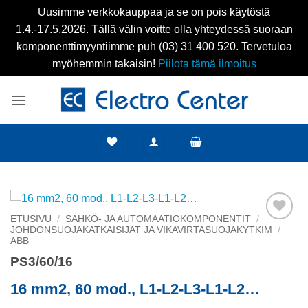
Uusimme verkkokauppaa ja se on pois käytöstä
1.4.-17.5.2026. Tällä välin voitte olla yhteydessä suoraan
komponenttimyyntiimme puh (03) 31 400 520. Tervetuloa
myöhemmin takaisin!
Piilota tämä ilmoitus
Skip
to
content
ETUSIVU
/
SÄHKÖ- JA AUTOMAATIOKOMPONENTIT
/
JOHDONSUOJAKATKAISIJAT JA VIKAVIRTASUOJAKYTKIM
/
Add to
ABB
wishlist
PS3/60/16
16 mm2, 60 mod., L1-L2-L3-L1-L2…