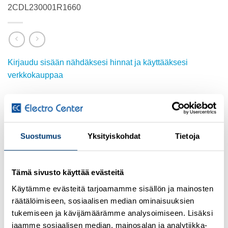
2CDL230001R1660
Kirjaudu sisään nähdäksesi hinnat ja käyttääksesi
verkkokauppaa
Lisätietoja tuotteesta
Osasto:
ABB
Suostumus
Yksityiskohdat
Tietoja
Tämä sivusto käyttää evästeitä
TUTUSTU MYÖS
Käytämme evästeitä tarjoamamme sisällön ja mainosten
räätälöimiseen, sosiaalisen median ominaisuuksien
tukemiseen ja kävijämäärämme analysoimiseen. Lisäksi
jaamme sosiaalisen median, mainosalan ja analytiikka-