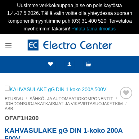
Uusimme verkkokauppaa ja se on pois käytöstä
1.4.-17.5.2026. Tällä välin voitte olla yhteydessä suoraan
komponenttimyyntiimme puh (03) 31 400 520. Tervetuloa
myöhemmin takaisin!
Piilota tämä ilmoitus
Skip
to
content
ETUSIVU
/
SÄHKÖ- JA AUTOMAATIOKOMPONENTIT
/
JOHDONSUOJAKATKAISIJAT JA VIKAVIRTASUOJAKYTKIM
/
Add to
ABB
wishlist
OFAF1H200
KAHVASULAKE gG DIN 1-koko 200A
500V