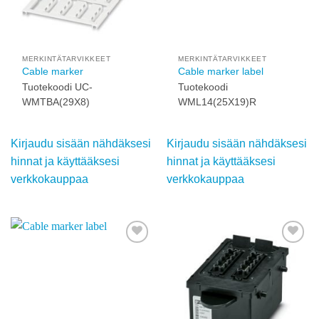
MERKINTÄTARVIKKEET
MERKINTÄTARVIKKEET
Cable marker
Cable marker label
Tuotekoodi UC-
Tuotekoodi
WMTBA(29X8)
WML14(25X19)R
Kirjaudu sisään
Kirjaudu sisään
nähdäksesi hinnat ja
nähdäksesi hinnat ja
käyttääksesi
käyttääksesi
verkkokauppaa
verkkokauppaa
Add to
Add to
wishlist
wishlist