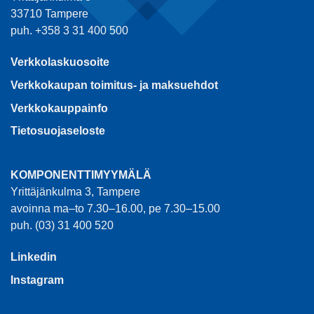
Kirjaudu sisään
Kirjaudu sisään
nähdäksesi hinnat ja
nähdäksesi hinnat ja
käyttääksesi
käyttääksesi
verkkokauppaa
verkkokauppaa
1
2
3
4
5
EC ELECTRO CENTER OY
Yrittäjänkulma 3
33710 Tampere
puh. +358 3 31 400 500