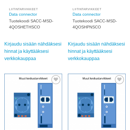
nähdäksesi hinnat ja
käyttääksesi
käyttääksesi
verkkokauppaa
verkkokauppaa
Add to
Add to
wishlist
wishlist
LIITINTARVIKKEET
LIITINTARVIKKEET
Data connector
Data connector
Tuotekoodi SACC-MSD-
Tuotekoodi SACC-MSD-
4QOSHETHSCO
4QOSHPNSCO
Kirjaudu sisään
Kirjaudu sisään