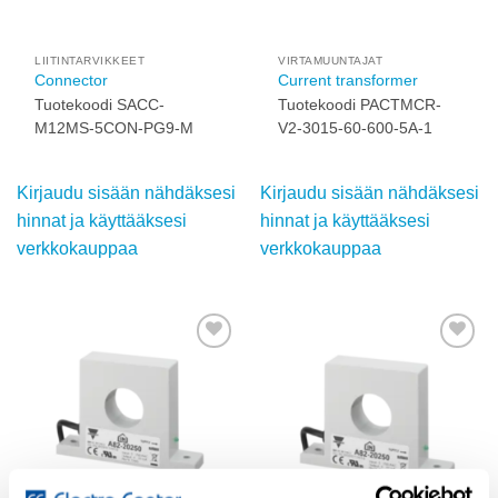
Add to
Add to
wishlist
wishlist
LIITINTARVIKKEET
VIRTAMUUNTAJAT
Connector
Current transformer
Tuotekoodi SACC-
Tuotekoodi PACTMCR-
M12MS-5CON-PG9-M
V2-3015-60-600-5A-1
Kirjaudu sisään
Kirjaudu sisään
nähdäksesi hinnat ja
nähdäksesi hinnat ja
käyttääksesi
käyttääksesi
verkkokauppaa
verkkokauppaa