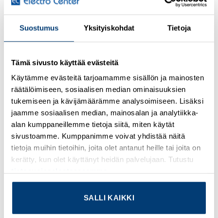
Add to
Add to
wishlist
wishlist
Suostumus
Yksityiskohdat
Tietoja
Tämä sivusto käyttää evästeitä
Käytämme evästeitä tarjoamamme sisällön ja mainosten
räätälöimiseen, sosiaalisen median ominaisuuksien
VIRTAMUUNTAJAT
VIRTAMUUNTAJAT
tukemiseen ja kävijämäärämme analysoimiseen. Lisäksi
CURRENT
CURRENT
jaamme sosiaalisen median, mainosalan ja analytiikka-
TRANSFORMER
TRANSFORMER
250AAC/4-20MADC
25AAC/4-20MADC
alan kumppaneillemme tietoja siitä, miten käytät
REV.3
REV.3
sivustoamme. Kumppanimme voivat yhdistää näitä
Tuotekoodi A82-20250
Tuotekoodi A82-2025
tietoja muihin tietoihin, joita olet antanut heille tai joita on
kerätty, kun olet käyttänyt heidän palvelujaan. Tutustu
Kirjaudu sisään
Kirjaudu sisään
tietosuojaselosteeseemme
.
nähdäksesi hinnat ja
nähdäksesi hinnat ja
käyttääksesi
käyttääksesi
SALLI KAIKKI
verkkokauppaa
verkkokauppaa