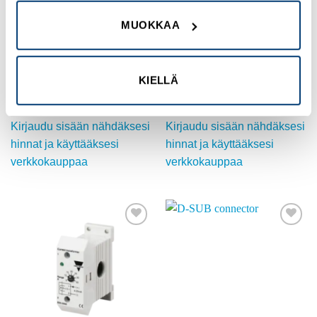
MUOKKAA
Add to
Add to
wishlist
wishlist
KIELLÄ
VIRTAMUUNTAJAT
VIRTAMUUNTAJAT
Current transformer for
Current transformer
earth-leakage circuit-
HF3B, 250A/5A
brea
Tuotekoodi HF3B.250/5A
Tuotekoodi PFR-W-70
Kirjaudu sisään
Kirjaudu sisään
nähdäksesi hinnat ja
nähdäksesi hinnat ja
käyttääksesi
käyttääksesi
verkkokauppaa
verkkokauppaa