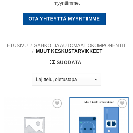
myyntiimme.
OTA YHTEYTTÄ MYYNTIIMME
ETUSIVU
/
SÄHKÖ- JA AUTOMAATIOKOMPONENTIT
/
MUUT KESKUSTARVIKKEET
SUODATA
Add to
Add to
wishlist
wishlist