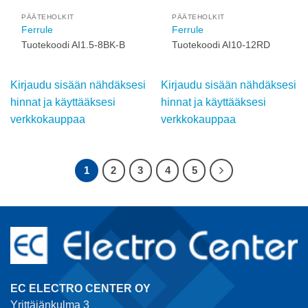
B
Kirjaudu sisään
Kirjaudu sisään
nähdäksesi hinnat ja
nähdäksesi hinnat ja
käyttääksesi
käyttääksesi
verkkokauppaa
verkkokauppaa
Add to
Add to
wishlist
wishlist
PÄÄTEHOLKIT
PÄÄTEHOLKIT
Ferrule
Ferrule
Tuotekoodi AI1.5-8BK-B
Tuotekoodi AI10-12RD