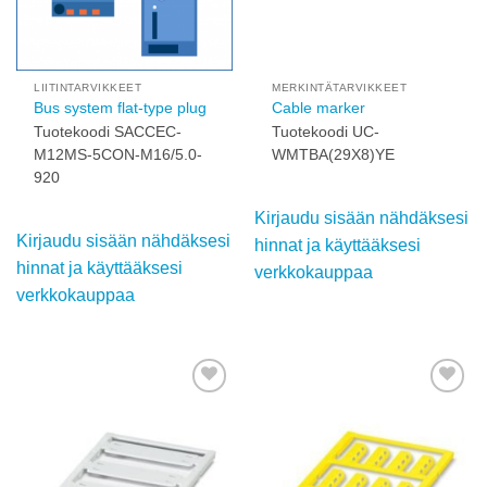
LIITINTARVIKKEET
MERKINTÄTARVIKKEET
Bus system flat-type plug
Cable marker
Tuotekoodi SACCEC-
Tuotekoodi UC-
M12MS-5CON-M16/5.0-
WMTBA(29X8)YE
920
Kirjaudu sisään
Kirjaudu sisään
nähdäksesi hinnat ja
nähdäksesi hinnat ja
käyttääksesi
käyttääksesi
verkkokauppaa
verkkokauppaa
Add to
Add to
wishlist
wishlist