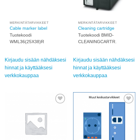
MERKINTÄTARVIKKEET
MERKINTÄTARVIKKEET
Cable marker label
Cleaning cartridge
Tuotekoodi
Tuotekoodi BMID-
WML36(25X38)R
CLEANINGCARTR.
Kirjaudu sisään
Kirjaudu sisään
nähdäksesi hinnat ja
nähdäksesi hinnat ja
käyttääksesi
käyttääksesi
verkkokauppaa
verkkokauppaa
Add to
Add to
wishlist
wishlist