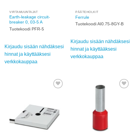
Kirjaudu sisään
Kirjaudu sisään
nähdäksesi hinnat ja
nähdäksesi hinnat ja
käyttääksesi
käyttääksesi
verkkokauppaa
verkkokauppaa
Add to
Add to
wishlist
wishlist
VIRTAMUUNTAJAT
PÄÄTEHOLKIT
Earth-leakage circuit-
Ferrule
breaker 0, 03-5 A
Tuotekoodi AI0.75-8GY-
Tuotekoodi PFR-5