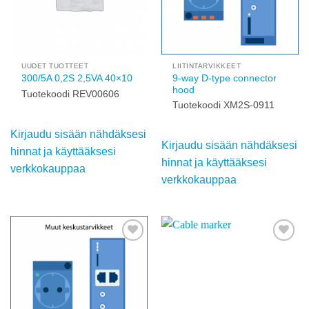
UUDET TUOTTEET
LIITINTARVIKKEET
300/5A 0,2S 2,5VA
9-way D-type connector
40×10
hood
Tuotekoodi REV00606
Tuotekoodi XM2S-0911
Kirjaudu sisään
Kirjaudu sisään
nähdäksesi hinnat ja
nähdäksesi hinnat ja
käyttääksesi
käyttääksesi
verkkokauppaa
verkkokauppaa
Add to
Add to
wishlist
wishlist