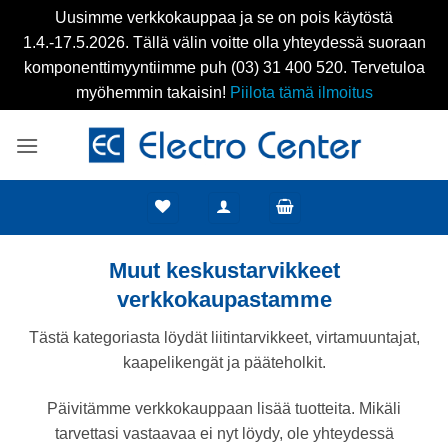
Uusimme verkkokauppaa ja se on pois käytöstä
1.4.-17.5.2026. Tällä välin voitte olla yhteydessä suoraan
komponenttimyyntiimme puh (03) 31 400 520. Tervetuloa
myöhemmin takaisin!
Piilota tämä ilmoitus
×
Skip
Alennus uusille
to
content
asiakkaille!
Tarjoamme uusille asiakkaille 10% alennuksen
verkkokaupassamme.
Muut keskustarvikkeet
Alennuskoodi lähetetään rekisteröitymisesi
verkkokaupastamme
yhteydessä.
Tästä kategoriasta löydät liitintarvikkeet,
REKISTERÖIDY NYT!
virtamuuntajat, kaapelikengät ja pääteholkit.
Päivitämme verkkokauppaan lisää tuotteita. Mikäli
tarvettasi vastaavaa ei nyt löydy, ole yhteydessä