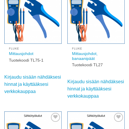
Add to
Add to
wishlist
wishlist
FLUKE
FLUKE
Mittausjohdot,
Mittausjohdot
banaanipäät
Tuotekoodi TL75-1
Tuotekoodi TL27
Kirjaudu sisään nähdäksesi
Kirjaudu sisään nähdäksesi
hinnat ja käyttääksesi
hinnat ja käyttääksesi
verkkokauppaa
verkkokauppaa
Add to
Add to