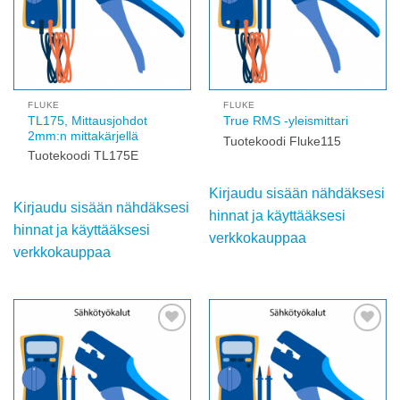
FLUKE
FLUKE
TL175, Mittausjohdot
True RMS -yleismittari
2mm:n mittakärjellä
Tuotekoodi Fluke115
Tuotekoodi TL175E
Kirjaudu sisään nähdäksesi
Kirjaudu sisään nähdäksesi
hinnat ja käyttääksesi
hinnat ja käyttääksesi
verkkokauppaa
verkkokauppaa
Add to
Add to
wishlist
wishlist