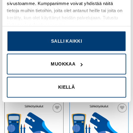
sivustoamme. Kumppanimme voivat yhdistää näitä
tietoja muihin tietoihin, joita olet antanut heille tai joita on
kerätty, kun olet käyttänyt heidän palvelujaan. Tutustu
tietosuojaselosteeseemme
.
FLUKE
FLUKE
SALLI KAIKKI
SureGrip-
SureGrip-mittapäät
silikonimittausjohdot
Tuotekoodi TP220-1
Tuotekoodi TL224
MUOKKAA
Kirjaudu sisään nähdäksesi
Kirjaudu sisään nähdäksesi
hinnat ja käyttääksesi
hinnat ja käyttääksesi
verkkokauppaa
verkkokauppaa
KIELLÄ
Add to
Add to
wishlist
wishlist