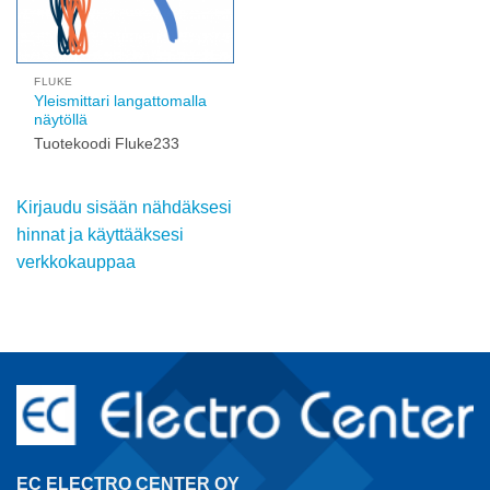
FLUKE
Yleismittari langattomalla
näytöllä
Tuotekoodi Fluke233
Kirjaudu sisään nähdäksesi
hinnat ja käyttääksesi
verkkokauppaa
EC ELECTRO CENTER OY