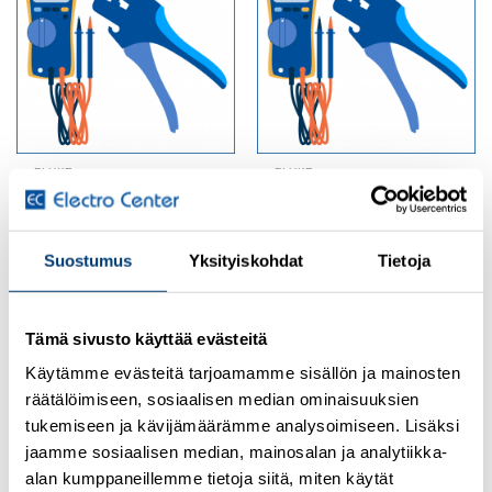
wishlist
wishlist
FLUKE
FLUKE
SureGrip-hauenleuat
SureGrip-jatkojohtosarja
Tuotekoodi AC285
Tuotekoodi TL221
Suostumus
Yksityiskohdat
Tietoja
Kirjaudu sisään nähdäksesi
Kirjaudu sisään nähdäksesi
hinnat ja käyttääksesi
hinnat ja käyttääksesi
verkkokauppaa
verkkokauppaa
Tämä sivusto käyttää evästeitä
Käytämme evästeitä tarjoamamme sisällön ja mainosten
räätälöimiseen, sosiaalisen median ominaisuuksien
tukemiseen ja kävijämäärämme analysoimiseen. Lisäksi
Add to
Add to
jaamme sosiaalisen median, mainosalan ja analytiikka-
wishlist
wishlist
alan kumppaneillemme tietoja siitä, miten käytät