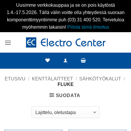
Uusimme verkkokauppaa ja se on pois käytöstä
1.4.-17.5.2026. Tällä välin voitte olla yhteydessä suoraan
komponenttimyyntiimme puh (03) 31 400 520. Tervetuloa
myöhemmin takaisin!
Piilota tämä ilmoitus
Skip
to
content
ETUSIVU
/
KENTTÄLAITTEET
/
SÄHKÖTYÖKALUT
/
FLUKE
SUODATA