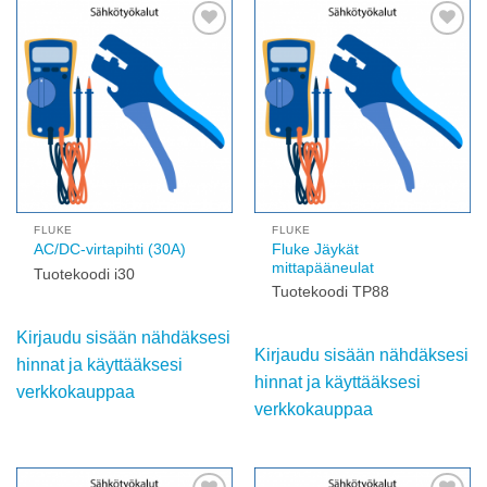
Add to
Add to
wishlist
wishlist
FLUKE
FLUKE
Fluke Jäykät
AC/DC-virtapihti (30A)
mittapääneulat
Tuotekoodi i30
Tuotekoodi TP88
Kirjaudu sisään nähdäksesi
Kirjaudu sisään nähdäksesi
hinnat ja käyttääksesi
hinnat ja käyttääksesi
verkkokauppaa
verkkokauppaa