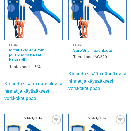
wishlist
wishlist
FLUKE
FLUKE
Mittauskärjet 4 mm,
SureGrip-hauenleuat
jousikuormitteiset,
Tuotekoodi AC220
banaanilii
Tuotekoodi TP74
Kirjaudu sisään nähdäksesi
hinnat ja käyttääksesi
Kirjaudu sisään nähdäksesi
verkkokauppaa
hinnat ja käyttääksesi
verkkokauppaa
Add to
Add to