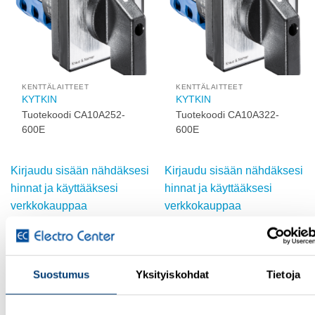
KENTTÄLAITTEET
KENTTÄLAITTEET
KYTKIN
KYTKIN
Tuotekoodi CA10A252-
Tuotekoodi CA10A322-
600E
600E
Kirjaudu sisään nähdäksesi
Kirjaudu sisään nähdäksesi
hinnat ja käyttääksesi
hinnat ja käyttääksesi
verkkokauppaa
verkkokauppaa
Suostumus
Yksityiskohdat
Tietoja
Add to
Add to
wishlist
wishlist