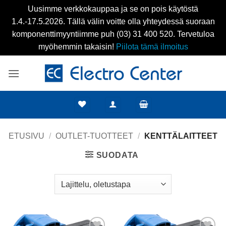
Uusimme verkkokauppaa ja se on pois käytöstä
1.4.-17.5.2026. Tällä välin voitte olla yhteydessä suoraan
komponenttimyyntiimme puh (03) 31 400 520. Tervetuloa
myöhemmin takaisin!
Piilota tämä ilmoitus
Skip
to
content
ETUSIVU
/
OUTLET-TUOTTEET
/
KENTTÄLAITTEET
SUODATA