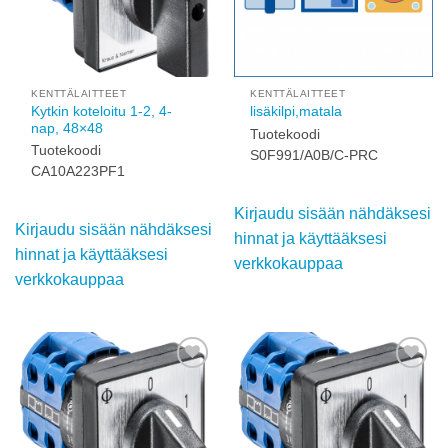
KENTTÄLAITTEET
KENTTÄLAITTEET
Kytkin koteloitu 1-2, 4-
lisäkilpi,matala
nap, 48×48
Tuotekoodi
Tuotekoodi
S0F991/A0B/C-PRC
CA10A223PF1
Kirjaudu sisään nähdäksesi
Kirjaudu sisään nähdäksesi
hinnat ja käyttääksesi
hinnat ja käyttääksesi
verkkokauppaa
verkkokauppaa
Add to
Add to
wishlist
wishlist