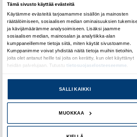
Tämä sivusto käyttää evästeitä
Käytämme evästeitä tarjoamamme sisällön ja mainosten
räätälöimiseen, sosiaalisen median ominaisuuksien tukemis
ja kävijämäärämme analysoimiseen. Lisäksi jaamme
KENTTÄLAITTEET
KENTTÄLAITTEET
sosiaalisen median, mainosalan ja analytiikka-alan
Kytkin
KYTKIN
kumppaneillemme tietoja siitä, miten käytät sivustoamme.
Tuotekoodi CA4SF9455-
Tuotekoodi
Kumppanimme voivat yhdistää näitä tietoja muihin tietoihin,
600FS2
KG32BT106/40KL11V
joita olet antanut heille tai joita on kerätty, kun olet käyttänyt
heidän palvelujaan. Tutustu
tietosuojaselosteeseemme
.
Kirjaudu sisään nähdäksesi
Kirjaudu sisään nähdäksesi
hinnat ja käyttääksesi
hinnat ja käyttääksesi
verkkokauppaa
verkkokauppaa
SALLI KAIKKI
MUOKKAA
Add to
Add to
wishlist
wishlist
KIELLÄ