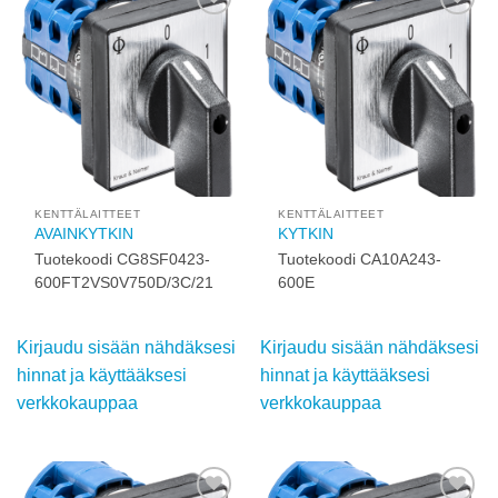
Add to
Add to
wishlist
wishlist
KENTTÄLAITTEET
KENTTÄLAITTEET
AVAINKYTKIN
KYTKIN
Tuotekoodi CG8SF0423-
Tuotekoodi CA10A243-
600FT2VS0V750D/3C/21
600E
Kirjaudu sisään nähdäksesi
Kirjaudu sisään nähdäksesi
hinnat ja käyttääksesi
hinnat ja käyttääksesi
verkkokauppaa
verkkokauppaa