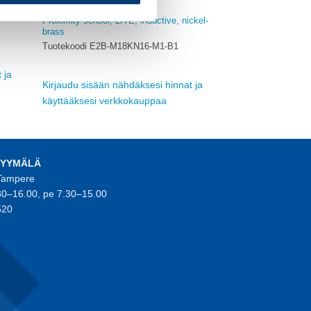
KENTTÄLAITTEET
Proximity sensor, LITE, inductive, nickel-
brass
Tuotekoodi E2B-M18KN16-M1-B1
 ja
Kirjaudu sisään nähdäksesi hinnat ja
käyttääksesi verkkokauppaa
MYYMÄLÄ
 Tampere
30–16.00, pe 7.30–15.00
520