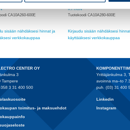
LAITTEET
KENTTÄLAITTEET
N
KYTKIN
oodi CA10A260-600E
Tuotekoodi CA10A280-600E
du sisään nähdäksesi hinnat ja
Kirjaudu sisään nähdäksesi hinnat
ääksesi verkkokauppaa
käyttääksesi verkkokauppaa
LECTRO CENTER OY
KOMPONENTTI
jänkulma 3
Yrittäjänkulma 3,
 Tampere
avoinna ma–to 7.
+358 3 31 400 500
puh. (03) 31 400 
olaskuosoite
Linkedin
okaupan toimitus- ja maksuehdot
Instagram
kokauppainfo
suojaseloste