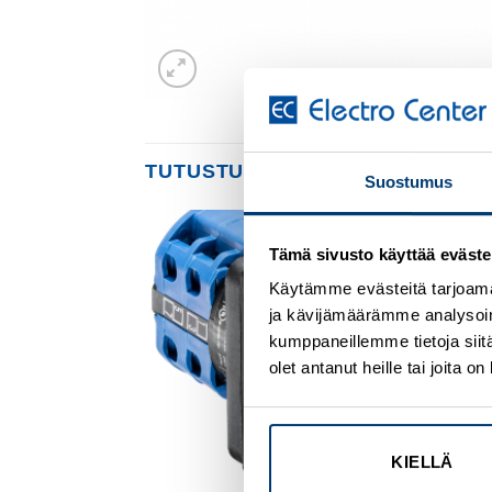
TUTUSTU MYÖS
Suostumus
Tämä sivusto käyttää eväste
Add to
Add to
wishlist
wishlist
Käytämme evästeitä tarjoama
ja kävijämäärämme analysoim
kumppaneillemme tietoja siitä
olet antanut heille tai joita 
KIELLÄ