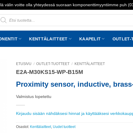
lä välin voitte olla yhteydessä suoraan komponenttimyyntiimme puh (
roducts
earch
ONENTIT
KENTTÄLAITTEET
KAAPELIT
OUTLET-
ETUSIVU
/
OUTLET-TUOTTEET
/
KENTTÄLAITTEET
E2A-M30KS15-WP-B15M
to
st
Proximity sensor, inductive, brass
Valmistus lopetettu
Kirjaudu sisään nähdäksesi hinnat ja käyttääksesi verkkokau
Osastot:
Kenttälaitteet
,
Uudet tuotteet