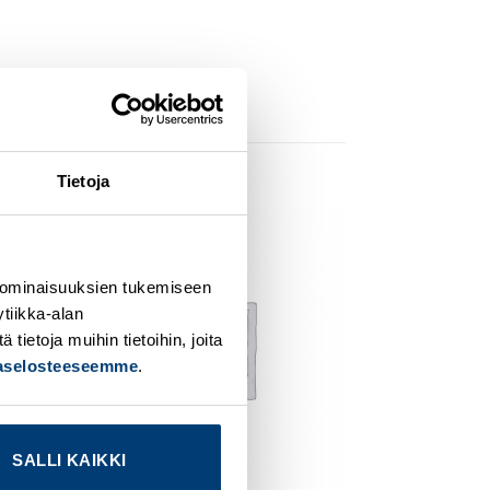
Tietoja
dd to
Add to
ishlist
wishlist
 ominaisuuksien tukemiseen
tiikka-alan
ietoja muihin tietoihin, joita
jaselosteeseemme
.
SALLI KAIKKI