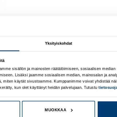
Yksityiskohdat
itä
Add to
A
wishlist
w
mme sisällön ja mainosten räätälöimiseen, sosiaalisen median
iseen. Lisäksi jaamme sosiaalisen median, mainosalan ja analy
, miten käytät sivustoamme. Kumppanimme voivat yhdistää näitä t
on kerätty, kun olet käyttänyt heidän palvelujaan. Tutustu
tietosuo
MUOKKAA