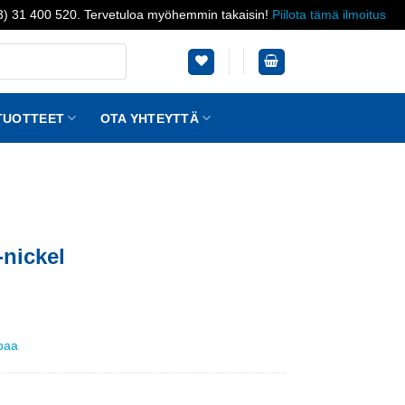
03) 31 400 520. Tervetuloa myöhemmin takaisin!
Piilota tämä ilmoitus
TUOTTEET
OTA YHTEYTTÄ
-nickel
ppaa