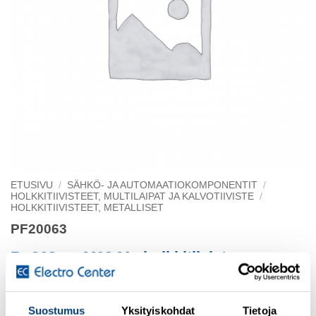
ETUSIVU
/
SÄHKÖ- JA AUTOMAATIOKOMPONENTIT
/
HOLKKITIIVISTEET, MULTILAIPAT JA KALVOTIIVISTE
/
HOLKKITIIVISTEET, METALLISET
PF20063
Bg263ms M63 Ms-holkkitiiviste
M63x1,5 D10mm Ã¸54-41mm
Suostumus
Yksityiskohdat
Tietoja