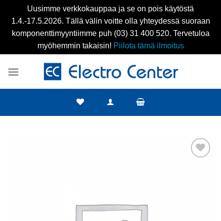
Uusimme verkkokauppaa ja se on pois käytöstä
1.4.-17.5.2026. Tällä välin voitte olla yhteydessä suoraan
komponenttimyyntiimme puh (03) 31 400 520. Tervetuloa
myöhemmin takaisin!
Piilota tämä ilmoitus
Skip
to
content
Add to
wishlist