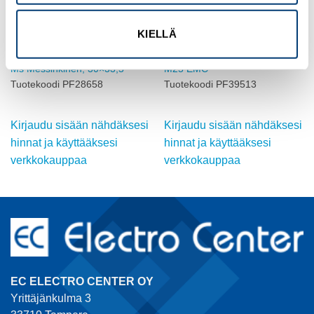
KIELLÄ
HOLKKITIIVISTEET, METALLISET
HOLKKITIIVISTEET, METALLISET
225/5 Vastamutteri M25x1.5
Vastamutteri GMM 225/7 PA
Ms Messinkinen, 30×33,5
M25 EMC
Tuotekoodi PF28658
Tuotekoodi PF39513
Kirjaudu sisään nähdäksesi
Kirjaudu sisään nähdäksesi
hinnat ja käyttääksesi
hinnat ja käyttääksesi
verkkokauppaa
verkkokauppaa
EC ELECTRO CENTER OY
Yrittäjänkulma 3