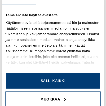
Tämä sivusto käyttää evästeitä
Kirjaudu sisään nähdäksesi hinnat ja käyttääksesi
verkkokauppaa
Käytämme evästeitä tarjoamamme sisällön ja mainosten
räätälöimiseen, sosiaalisen median ominaisuuksien
Osastot:
Holkkitiivisteet, metalliset
,
Uudet tuotteet
tukemiseen ja kävijämäärämme analysoimiseen. Lisäksi
jaamme sosiaalisen median, mainosalan ja analytiikka-
alan kumppaneillemme tietoja siitä, miten käytät
sivustoamme. Kumppanimme voivat yhdistää näitä
tietoja muihin tietoihin, joita olet antanut heille tai joita on
kerätty, kun olet käyttänyt heidän palvelujaan. Tutustu
TUTUSTU MYÖS
tietosuojaselosteeseemme
.
SALLI KAIKKI
Add to
Add to
wishlist
wishlist
MUOKKAA