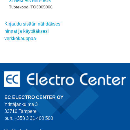
XTREM H07RN-F 5G6
Tuotekoodi TO3005006
Kirjaudu sisään nähdäksesi
hinnat ja käyttääksesi
verkkokauppaa
EC ELECTRO CENTER OY
Yrittäjänkulma 3
33710 Tampere
puh. +358 3 31 400 500