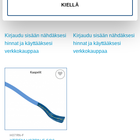
KIELLÄ
H07RN-F
H07RN-F
XTREM H07RN-F 5G16
XTREM H07RN-F 5G2,5
Tuotekoodi TO3005016
Tuotekoodi TO3005002M
Kirjaudu sisään nähdäksesi
Kirjaudu sisään nähdäksesi
hinnat ja käyttääksesi
hinnat ja käyttääksesi
verkkokauppaa
verkkokauppaa
Add to
wishlist
H07RN-F