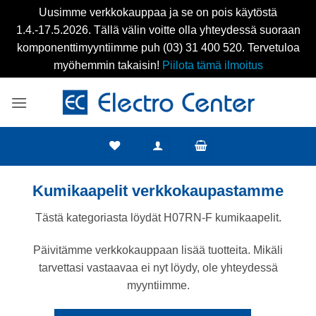
Uusimme verkkokauppaa ja se on pois käytöstä
1.4.-17.5.2026. Tällä välin voitte olla yhteydessä suoraan
komponenttimyyntiimme puh (03) 31 400 520. Tervetuloa
myöhemmin takaisin!
Piilota tämä ilmoitus
Skip
to
content
Kumikaapelit verkkokaupastamme
Tästä kategoriasta löydät H07RN-F kumikaapelit.
Päivitämme verkkokauppaan lisää tuotteita. Mikäli
tarvettasi vastaavaa ei nyt löydy, ole yhteydessä
myyntiimme.