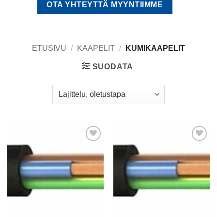
OTA YHTEYTTÄ MYYNTIIMME
ETUSIVU
/
KAAPELIT
/
KUMIKAAPELIT
SUODATA
Add to
Add to
wishlist
wishlist