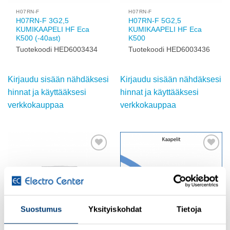
H07RN-F
H07RN-F
H07RN-F 3G2,5
H07RN-F 5G2,5
KUMIKAAPELI HF Eca
KUMIKAAPELI HF Eca
K500 (-40ast)
K500
Tuotekoodi HED6003434
Tuotekoodi HED6003436
Kirjaudu sisään nähdäksesi
Kirjaudu sisään nähdäksesi
hinnat ja käyttääksesi
hinnat ja käyttääksesi
verkkokauppaa
verkkokauppaa
Add to
Add to
wishlist
wishlist
Suostumus
Yksityiskohdat
Tietoja