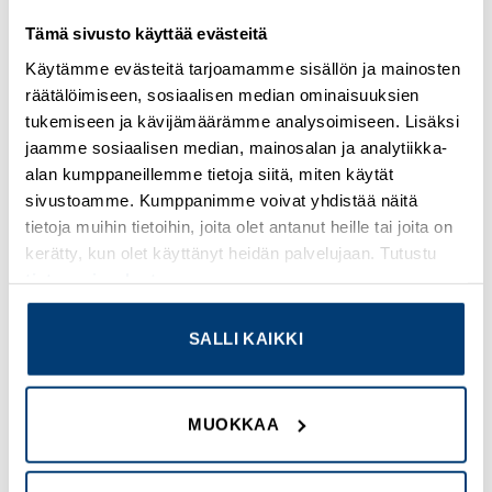
H01N2-D
H07RN-F
Tämä sivusto käyttää evästeitä
Hitsauskaapelit 1×95
XTREM H07RN-F 3G2,5
Käytämme evästeitä tarjoamamme sisällön ja mainosten
Tuotekoodi TO3101095
Tuotekoodi
räätälöimiseen, sosiaalisen median ominaisuuksien
TO3003002MR100
tukemiseen ja kävijämäärämme analysoimiseen. Lisäksi
Kirjaudu sisään nähdäksesi
jaamme sosiaalisen median, mainosalan ja analytiikka-
Kirjaudu sisään nähdäksesi
hinnat ja käyttääksesi
alan kumppaneillemme tietoja siitä, miten käytät
hinnat ja käyttääksesi
verkkokauppaa
sivustoamme. Kumppanimme voivat yhdistää näitä
verkkokauppaa
tietoja muihin tietoihin, joita olet antanut heille tai joita on
kerätty, kun olet käyttänyt heidän palvelujaan. Tutustu
tietosuojaselosteeseemme
.
Add to
Add to
SALLI KAIKKI
wishlist
wishlist
MUOKKAA