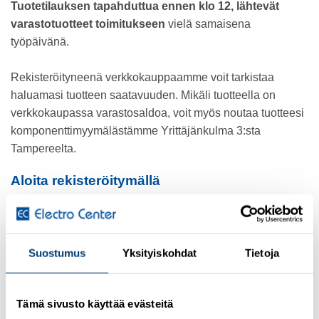
Tuotetilauksen tapahduttua ennen klo 12, lähtevät
varastotuotteet toimitukseen
vielä samaisena
työpäivänä.
Rekisteröityneenä verkkokauppaamme voit tarkistaa
haluamasi tuotteen saatavuuden. Mikäli tuotteella on
verkkokaupassa varastosaldoa, voit myös noutaa tuotteesi
komponenttimyymälästämme Yrittäjänkulma 3:sta
Tampereelta.
Aloita rekisteröitymällä
Verkkokaupan käyttö vaatii rekisteröitymisen, jotta näet
tuotteiden hinnan, varastosaldon ja voit edetä ostamiseen.
Käy täyttämässä verkkokauppatunnusten
Suostumus
Yksityiskohdat
Tietoja
pyyntölomake
täältä
.
Laskutus, maksu verkkokaupassa tai
Tämä sivusto käyttää evästeitä
myymälässä