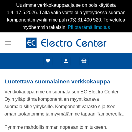
Uusimme verkkokauppaa ja se on pois käytöstä
1.4.-17.5.2026. Tällä välin voitte olla yhteydessä suoraan
komponenttimyyntiimme puh (03) 31 400 520. Tervetuloa
myöhemmin takaisin!
Piilota tämä ilmoitus
Skip
to
content
Luotettava suomalainen verkkokauppa
Verkkokauppamme on suomalaisen EC Electro Center
Oy:n ylläpitämä komponenttien myyntikanava
suomalaisille yrityksille. Komponenttivarasto sijaitsee
oman tuotantomme ja myymälämme tapaan Tampereella.
Pyrimme mahdollisimman nopeaan toimitukseen.