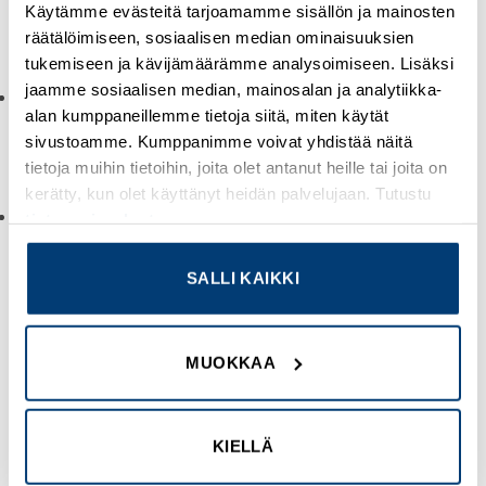
Käytämme evästeitä tarjoamamme sisällön ja mainosten
Verkkokauppaamme rekisteröityneenä ja kirjautuneena
räätälöimiseen, sosiaalisen median ominaisuuksien
voit valita maksutavan.
tukemiseen ja kävijämäärämme analysoimiseen. Lisäksi
jaamme sosiaalisen median, mainosalan ja analytiikka-
Maksa verkkopankissa, luottokortilla tai mobiilissa:
alan kumppaneillemme tietoja siitä, miten käytät
verkkokauppamme maksuoperaattorina on Paytrail, ja voit
sivustoamme. Kumppanimme voivat yhdistää näitä
maksaa tuotteet verkkopankkitunnuksillasi, luottokortilla tai
tietoja muihin tietoihin, joita olet antanut heille tai joita on
kätevästi mobiilissa.
kerätty, kun olet käyttänyt heidän palvelujaan. Tutustu
Maksukortti tai lasku:
Voit myös maksaa tuotteen
tietosuojaselosteeseemme
.
noutaessasi tilauksesi maksukortilla tai laskulla.
SALLI KAIKKI
Toimitus- ja maksuehdoista voit lukea lisää
täältä
.
Verkkokauppamme tuotteet ovat laadukkaita ja käytämme
MUOKKAA
niitä omissa maailmanlaajuisesti toimittamissamme
sähkökeskuksissa, sähkötiloissa, latausasemissa sekä
muissa valmistamissamme sovelluksissa.
KIELLÄ
Mikäli sinulla on kysyttävää tuotteista, asiantuntijamme