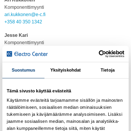
Komponenttimyynti
ari.kukkonen@e-c.fi
+358 40 350 1342
Jesse Kari
Komponenttimyynti
jesse.kari@e-c.fi
+358 41 732 1222
Suostumus
Yksityiskohdat
Tietoja
Heidi Silfver
Komponenttimyynti
heidi.silfver@e-c.fi
Tämä sivusto käyttää evästeitä
+358 44 7005 845
Käytämme evästeitä tarjoamamme sisällön ja mainosten
Mikko Palo
räätälöimiseen, sosiaalisen median ominaisuuksien
Komponenttimyynti
tukemiseen ja kävijämäärämme analysoimiseen. Lisäksi
mikko.palo@e-c.fi
jaamme sosiaalisen median, mainosalan ja analytiikka-
+358
41 730 7410
alan kumppaneillemme tietoja siitä, miten käytät