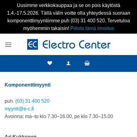
Uusimme verkkokauppaa ja se on pois käytöstä
1.4.-17.5.2026. Tällä välin voitte olla yhteydessä suoraan
komponenttimyyntiimme puh (03) 31 400 520. Tervetuloa
myöhemmin takaisin!
Piilota tämä ilmoitus
Skip
to
content
Komponenttimyynti
puh.
(03) 31 400 520
myynti@e-c.fi
Avoinna: ma–to klo 7.30–16.00, pe klo 7.30–15.00
Ari Kukkonen