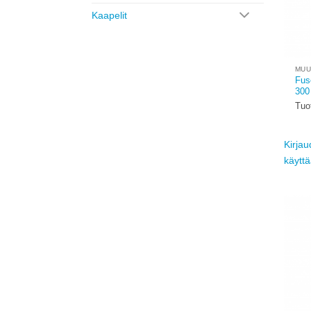
Kaapelit
MUU
Fus
300
Tuo
Kirjau
käytt