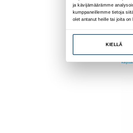
ja kävijämäärämme analysoim
kumppaneillemme tietoja siitä
olet antanut heille tai joita 
MUU
Sul
Tuo
KIELLÄ
Kirjau
käytt