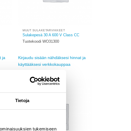
MUUT SULAKETARVIKKEET
Sulakepesä 30 A 600 V Class CC
Tuotekoodi WO31300
 ja
Kirjaudu sisään nähdäksesi hinnat ja
käyttääksesi verkkokauppaa
Add to
Add to
ishlist
wishlist
Tietoja
 ominaisuuksien tukemiseen