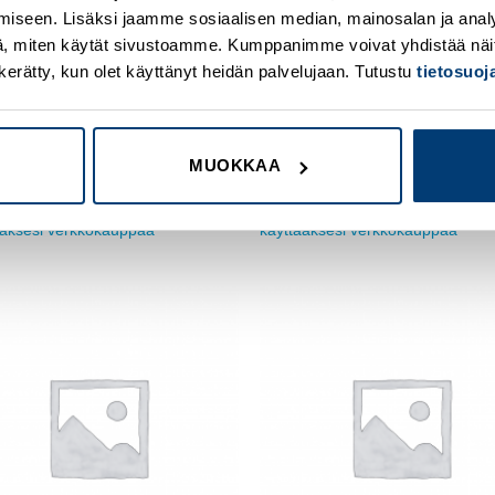
iseen. Lisäksi jaamme sosiaalisen median, mainosalan ja analy
, miten käytät sivustoamme. Kumppanimme voivat yhdistää näitä t
on kerätty, kun olet käyttänyt heidän palvelujaan. Tutustu
tietosuo
T SULAKETARVIKKEET
MUUT SULAKETARVIKKEET
akepesä 32 A / 690 V
Tappisulake 10A, aikaviive
tekoodi WO31112
Tuotekoodi WO31248
MUOKKAA
du sisään nähdäksesi hinnat ja
Kirjaudu sisään nähdäksesi hinnat
ääksesi verkkokauppaa
käyttääksesi verkkokauppaa
Add to
wishlist
w