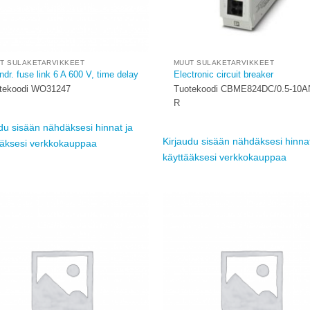
T SULAKETARVIKKEET
MUUT SULAKETARVIKKEET
ndr. fuse link 6 A 600 V, time delay
Electronic circuit breaker
tekoodi WO31247
Tuotekoodi CBME824DC/0.5-10A
R
du sisään nähdäksesi hinnat ja
Kirjaudu sisään nähdäksesi hinnat
ääksesi verkkokauppaa
käyttääksesi verkkokauppaa
Add to
wishlist
w