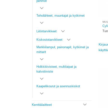
pehmot
Teholähteet, muuntajat ja kytkimet
MUU
Cyli
Tuo
Liitintarvikkeet
Kiskostotarvikkeet
Kirjau
Merkkilamput, painonapit, kytkimet ja
käytt
mittarit
Holkkitiivisteet, multilaipat ja
kalvotiiviste
Kaapelikourut ja asennuskiskot
Kenttälaitteet