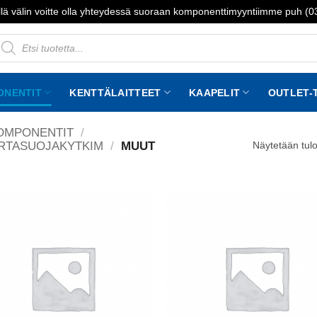
lä välin voitte olla yhteydessä suoraan komponenttimyyntiimme puh (
roducts
earch
ONENTIT
KENTTÄLAITTEET
KAAPELIT
OUTLET-
OMPONENTIT
/
IRTASUOJAKYTKIM
/
MUUT
Näytetään tulo
Add to
wishlist
w