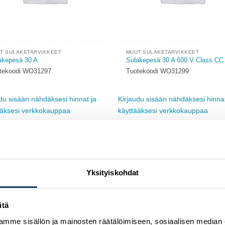
T SULAKETARVIKKEET
MUUT SULAKETARVIKKEET
akepesä 30 A
Sulakepesä 30 A 600 V Class CC
tekoodi WO31297
Tuotekoodi WO31299
du sisään nähdäksesi hinnat ja
Kirjaudu sisään nähdäksesi hinnat
ääksesi verkkokauppaa
käyttääksesi verkkokauppaa
Add to
wishlist
w
Yksityiskohdat
itä
mme sisällön ja mainosten räätälöimiseen, sosiaalisen median