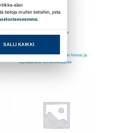
tiikka-alan
ietoja muihin tietoihin, joita
jaselosteeseemme
.
MUUT SULAKETARVIKKEET
Tappisulake 15A, aikaviive
Tuotekoodi WO31249
SALLI KAIKKI
 ja
Kirjaudu sisään nähdäksesi hinnat ja
käyttääksesi verkkokauppaa
Add to
Add to
ishlist
wishlist