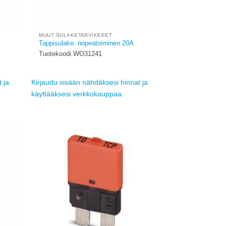
MUUT SULAKETARVIKKEET
Tappisulake. nopeatoiminen 20A
Tuotekoodi WO31241
 ja
Kirjaudu sisään nähdäksesi hinnat ja
käyttääksesi verkkokauppaa
Add to
Add to
ishlist
wishlist