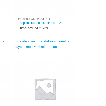
MUUT SULAKETARVIKKEET
Tappisulake. nopeatoiminen 10A
Tuotekoodi WO31239
 ja
Kirjaudu sisään nähdäksesi hinnat ja
käyttääksesi verkkokauppaa
Add to
Add to
ishlist
wishlist