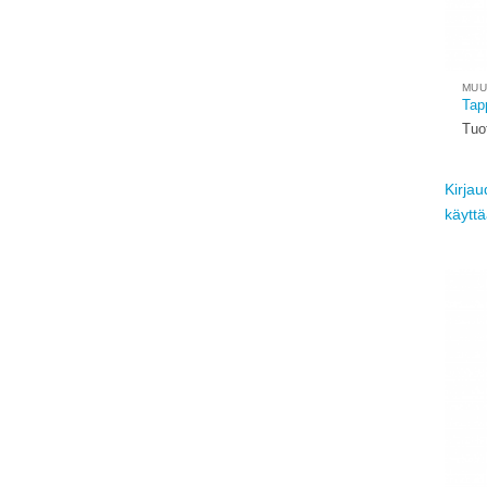
MUU
Tap
Tuo
Kirjau
käytt