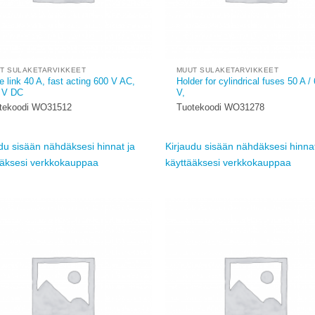
T SULAKETARVIKKEET
MUUT SULAKETARVIKKEET
e link 40 A, fast acting 600 V AC,
Holder for cylindrical fuses 50 A /
 V DC
V,
tekoodi WO31512
Tuotekoodi WO31278
du sisään nähdäksesi hinnat ja
Kirjaudu sisään nähdäksesi hinnat
ääksesi verkkokauppaa
käyttääksesi verkkokauppaa
Add to
wishlist
w