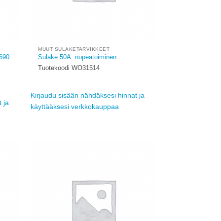
MUUT SULAKETARVIKKEET
 690
Sulake 50A. nopeatoiminen
Tuotekoodi WO31514
Kirjaudu sisään nähdäksesi hinnat ja
 ja
käyttääksesi verkkokauppaa
Add to
Add to
ishlist
wishlist