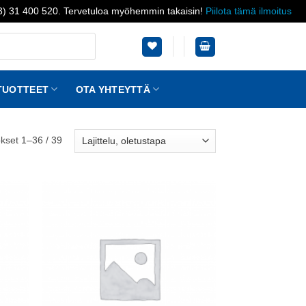
03) 31 400 520. Tervetuloa myöhemmin takaisin!
Piilota tämä ilmoitus
TUOTTEET
OTA YHTEYTTÄ
kset 1–36 / 39
Add to
Add to
ishlist
wishlist