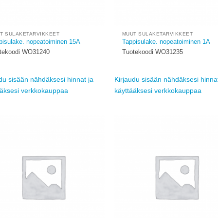
T SULAKETARVIKKEET
MUUT SULAKETARVIKKEET
pisulake. nopeatoiminen 15A
Tappisulake. nopeatoiminen 1A
tekoodi WO31240
Tuotekoodi WO31235
du sisään nähdäksesi hinnat ja
Kirjaudu sisään nähdäksesi hinnat
ääksesi verkkokauppaa
käyttääksesi verkkokauppaa
Add to
wishlist
w