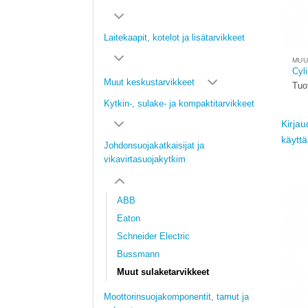
Laitekaapit, kotelot ja lisätarvikkeet
MUU
Cyli
Muut keskustarvikkeet
Tuo
Kytkin-, sulake- ja kompaktitarvikkeet
Kirjau
käytt
Johdonsuojakatkaisijat ja
vikavirtasuojakytkim
ABB
Eaton
Schneider Electric
Bussmann
Muut sulaketarvikkeet
Moottorinsuojakomponentit, tamut ja