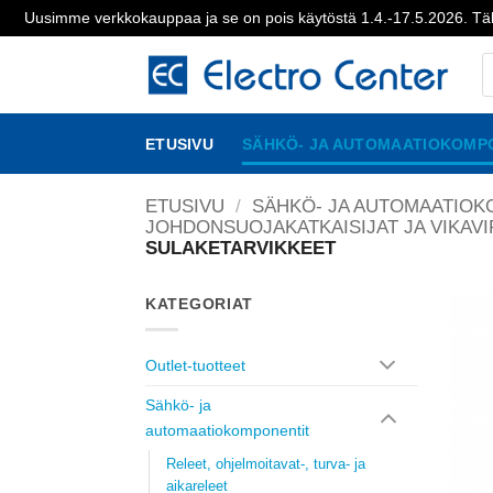
Uusimme verkkokauppaa ja se on pois käytöstä 1.4.-17.5.2026. Täl
Skip
P
to
s
content
ETUSIVU
SÄHKÖ- JA AUTOMAATIOKOMP
ETUSIVU
/
SÄHKÖ- JA AUTOMAATIOK
JOHDONSUOJAKATKAISIJAT JA VIKAV
SULAKETARVIKKEET
KATEGORIAT
Outlet-tuotteet
Sähkö- ja
automaatiokomponentit
Releet, ohjelmoitavat-, turva- ja
aikareleet