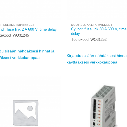
T SULAKETARVIKKEET
MUUT SULAKETARVIKKEET
Cylindr. fuse link 30 A 600 V, time
ndr. fuse link 2 A 600 V, time delay
delay
tekoodi WO31245
Tuotekoodi WO31252
du sisään nähdäksesi hinnat ja
Kirjaudu sisään nähdäksesi hinnat
ääksesi verkkokauppaa
käyttääksesi verkkokauppaa
Add to
wishlist
w