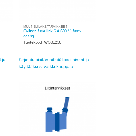
MUUT SULAKETARVIKKEET
Cylindr. fuse link 6 A 600 V, fast-
acting
Tuotekoodi WO31238
 ja
Kirjaudu sisään nähdäksesi hinnat ja
käyttääksesi verkkokauppaa
Add to
Add to
ishlist
wishlist