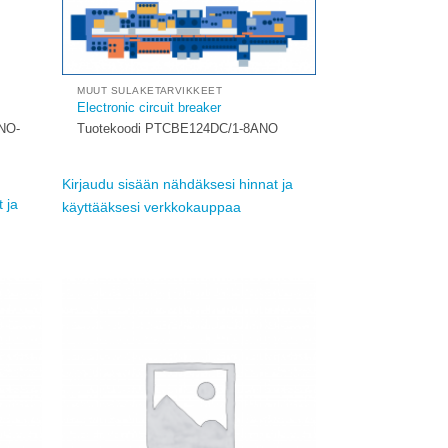
MUUT SULAKETARVIKKEET
Electronic circuit breaker
NO-
Tuotekoodi PTCBE124DC/1-8ANO
Kirjaudu sisään nähdäksesi hinnat ja
 ja
käyttääksesi verkkokauppaa
Add to
Add to
ishlist
wishlist