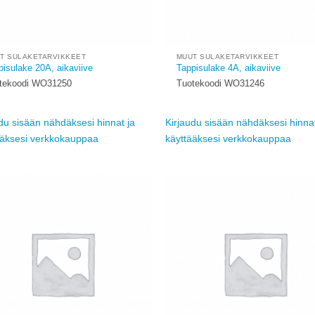
T SULAKETARVIKKEET
MUUT SULAKETARVIKKEET
pisulake 20A, aikaviive
Tappisulake 4A, aikaviive
tekoodi WO31250
Tuotekoodi WO31246
du sisään nähdäksesi hinnat ja
Kirjaudu sisään nähdäksesi hinnat
ääksesi verkkokauppaa
käyttääksesi verkkokauppaa
Add to
wishlist
w