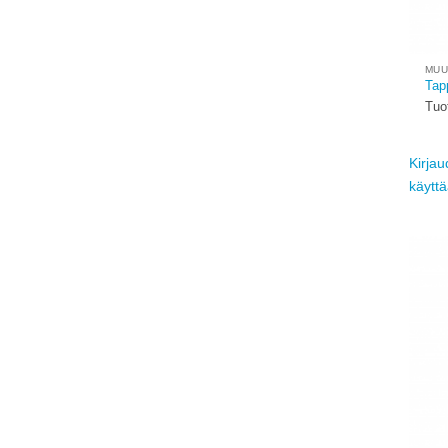
MUU
Tap
Tuo
Kirjau
käytt