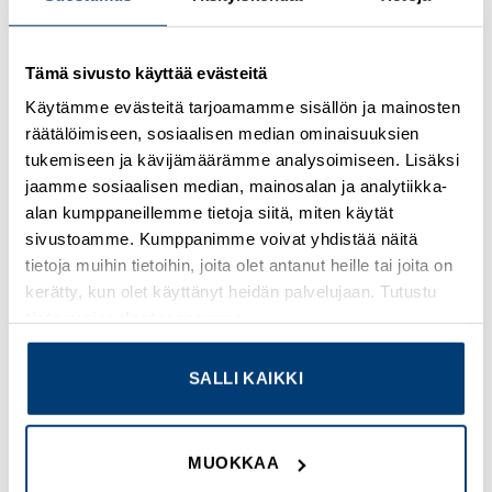
Tämä sivusto käyttää evästeitä
Kirjaudu sisään nähdäksesi hinnat ja käyttääksesi
verkkokauppaa
Käytämme evästeitä tarjoamamme sisällön ja mainosten
räätälöimiseen, sosiaalisen median ominaisuuksien
Osastot:
Muut sulaketarvikkeet
,
Uudet tuotteet
tukemiseen ja kävijämäärämme analysoimiseen. Lisäksi
jaamme sosiaalisen median, mainosalan ja analytiikka-
alan kumppaneillemme tietoja siitä, miten käytät
sivustoamme. Kumppanimme voivat yhdistää näitä
tietoja muihin tietoihin, joita olet antanut heille tai joita on
TUTUSTU MYÖS
kerätty, kun olet käyttänyt heidän palvelujaan. Tutustu
tietosuojaselosteeseemme
.
SALLI KAIKKI
Add to
Add to
wishlist
wishlist
MUOKKAA