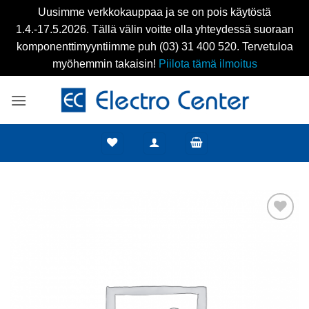
Uusimme verkkokauppaa ja se on pois käytöstä
1.4.-17.5.2026. Tällä välin voitte olla yhteydessä suoraan
komponenttimyyntiimme puh (03) 31 400 520. Tervetuloa
myöhemmin takaisin!
Piilota tämä ilmoitus
Skip
to
content
Add to
wishlist