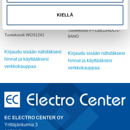
KIELLÄ
MUUT SULAKETARVIKKEET
MUUT SULAKETARVIKKEET
Tappisulake. nopeatoiminen
Electronic circuit breaker
20A
Tuotekoodi PTCBE124DC/1-
Tuotekoodi WO31241
8ANO
Kirjaudu sisään nähdäksesi
Kirjaudu sisään nähdäksesi
hinnat ja käyttääksesi
hinnat ja käyttääksesi
verkkokauppaa
verkkokauppaa
EC ELECTRO CENTER OY
Yrittäjänkulma 3