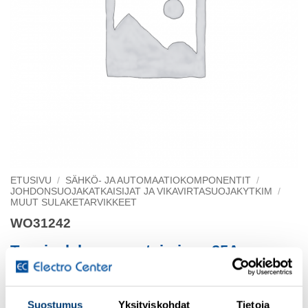
ETUSIVU
/
SÄHKÖ- JA AUTOMAATIOKOMPONENTIT
/
JOHDONSUOJAKATKAISIJAT JA VIKAVIRTASUOJAKYTKIM
/
MUUT SULAKETARVIKKEET
WO31242
Tappisulake. nopeatoiminen 25A
Class CC
Suostumus
Yksityiskohdat
Tietoja