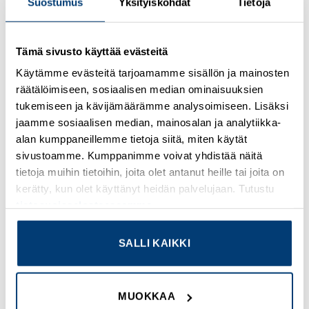
Suostumus
Yksityiskohdat
Tietoja
Kirjaudu sisään nähdäksesi hinnat ja käyttääksesi
Tämä sivusto käyttää evästeitä
verkkokauppaa
Käytämme evästeitä tarjoamamme sisällön ja mainosten
räätälöimiseen, sosiaalisen median ominaisuuksien
Osastot:
Muut sulaketarvikkeet
,
Uudet tuotteet
tukemiseen ja kävijämäärämme analysoimiseen. Lisäksi
jaamme sosiaalisen median, mainosalan ja analytiikka-
alan kumppaneillemme tietoja siitä, miten käytät
sivustoamme. Kumppanimme voivat yhdistää näitä
tietoja muihin tietoihin, joita olet antanut heille tai joita on
TUTUSTU MYÖS
kerätty, kun olet käyttänyt heidän palvelujaan. Tutustu
tietosuojaselosteeseemme
.
Add to
Add to
SALLI KAIKKI
wishlist
wishlist
MUOKKAA