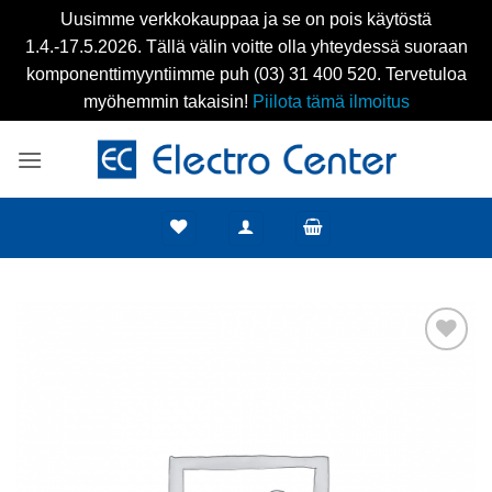
Uusimme verkkokauppaa ja se on pois käytöstä
1.4.-17.5.2026. Tällä välin voitte olla yhteydessä suoraan
komponenttimyyntiimme puh (03) 31 400 520. Tervetuloa
myöhemmin takaisin!
Piilota tämä ilmoitus
Skip
to
content
Add to
wishlist