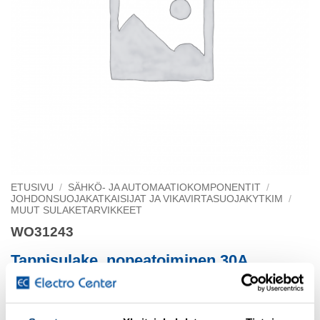
ETUSIVU
/
SÄHKÖ- JA AUTOMAATIOKOMPONENTIT
/
JOHDONSUOJAKATKAISIJAT JA VIKAVIRTASUOJAKYTKIM
/
MUUT SULAKETARVIKKEET
WO31243
Tappisulake. nopeatoiminen 30A
Class CC