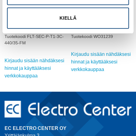
KIELLÄ
MUUT SULAKETARVIKKEET
MUUT SULAKETARVIKKEET
Type 1+2 combined lightning
Tappisulake. nopeatoiminen
current and surge arre
10A
Tuotekoodi FLT-SEC-P-T1-3C-
Tuotekoodi WO31239
440/35-FM
Kirjaudu sisään nähdäksesi
Kirjaudu sisään nähdäksesi
hinnat ja käyttääksesi
hinnat ja käyttääksesi
verkkokauppaa
verkkokauppaa
EC ELECTRO CENTER OY
Yrittäjänkulma 3