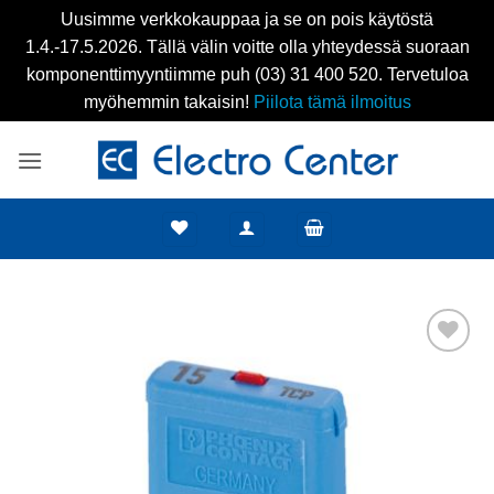
Uusimme verkkokauppaa ja se on pois käytöstä
1.4.-17.5.2026. Tällä välin voitte olla yhteydessä suoraan
komponenttimyyntiimme puh (03) 31 400 520. Tervetuloa
myöhemmin takaisin!
Piilota tämä ilmoitus
Skip
to
content
Add to
wishlist