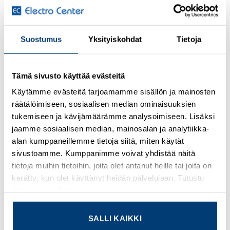
Kirjaudu sisään nähdäksesi hinnat ja käyttääksesi
Suostumus
Yksityiskohdat
Tietoja
verkkokauppaa
Thermal device circuit breaker, number of positions: 1,
Tämä sivusto käyttää evästeitä
nominal current: 15 A, nom. voltage: 32 V, width: 6 mm,
Käytämme evästeitä tarjoamamme sisällön ja mainosten
fuse type: Slow-blow, fuse type: Automatic device,
räätälöimiseen, sosiaalisen median ominaisuuksien
mounting type: on base element, Color: blue
tukemiseen ja kävijämäärämme analysoimiseen. Lisäksi
jaamme sosiaalisen median, mainosalan ja analytiikka-
Lisätietoja tuotteesta
alan kumppaneillemme tietoja siitä, miten käytät
sivustoamme. Kumppanimme voivat yhdistää näitä
Osasto:
Muut sulaketarvikkeet
tietoja muihin tietoihin, joita olet antanut heille tai joita on
kerätty, kun olet käyttänyt heidän palvelujaan. Tutustu
tietosuojaselosteeseemme
.
SALLI KAIKKI
TUTUSTU MYÖS