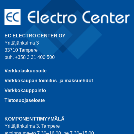
EC ELECTRO CENTER OY
Yrittäjänkulma 3
33710 Tampere
puh. +358 3 31 400 500
Verkkolaskuosoite
Verkkokaupan toimitus- ja maksuehdot
Verkkokauppainfo
Tietosuojaseloste
KOMPONENTTIMYYMÄLÄ
Yrittäjänkulma 3, Tampere
avoinna ma–to 7.30–16.00, pe 7.30–15.00