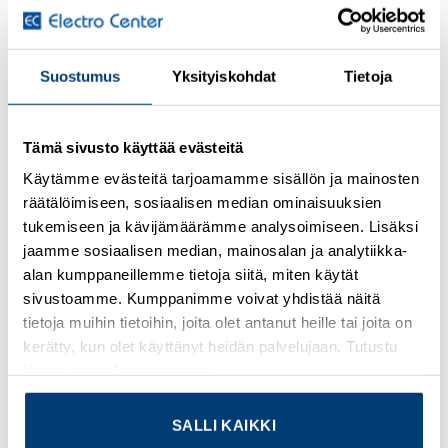
Kirjaudu sisään nähdäksesi hinnat ja käyttääksesi
Suostumus
Yksityiskohdat
Tietoja
verkkokauppaa
Thermal device circuit breaker, number of positions: 1,
Tämä sivusto käyttää evästeitä
nominal current: 20 A, nom. voltage: 32 V, width: 6 mm,
Käytämme evästeitä tarjoamamme sisällön ja mainosten
fuse type: Slow-blow, fuse type: Automatic device,
räätälöimiseen, sosiaalisen median ominaisuuksien
mounting type: on base element, Color: yellow
tukemiseen ja kävijämäärämme analysoimiseen. Lisäksi
jaamme sosiaalisen median, mainosalan ja analytiikka-
Lisätietoja tuotteesta
alan kumppaneillemme tietoja siitä, miten käytät
sivustoamme. Kumppanimme voivat yhdistää näitä
Osasto:
Muut sulaketarvikkeet
tietoja muihin tietoihin, joita olet antanut heille tai joita on
kerätty, kun olet käyttänyt heidän palvelujaan. Tutustu
tietosuojaselosteeseemme
.
SALLI KAIKKI
TUTUSTU MYÖS