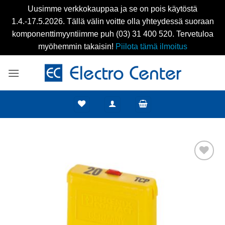
Uusimme verkkokauppaa ja se on pois käytöstä
1.4.-17.5.2026. Tällä välin voitte olla yhteydessä suoraan
komponenttimyyntiimme puh (03) 31 400 520. Tervetuloa
myöhemmin takaisin!
Piilota tämä ilmoitus
Skip
to
content
Add to
wishlist