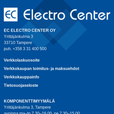
EC ELECTRO CENTER OY
Yrittäjänkulma 3
33710 Tampere
puh. +358 3 31 400 500
Verkkolaskuosoite
Verkkokaupan toimitus- ja maksuehdot
Verkkokauppainfo
Tietosuojaseloste
KOMPONENTTIMYYMÄLÄ
Yrittäjänkulma 3, Tampere
avoinna ma–to 7.30–16.00, pe 7.30–15.00