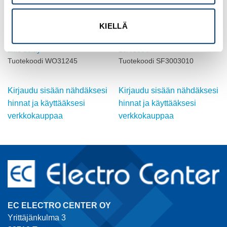
KIELLÄ
MUUT SULAKETARVIKKEET
MUUT SULAKETARVIKKEET
Cylindr. fuse link 2 A 600 V,
TULPPASULAKE gG IFÖ DII
time delay
10A 500V
Tuotekoodi WO31245
Tuotekoodi SF3003010
Kirjaudu sisään nähdäksesi
Kirjaudu sisään nähdäksesi
hinnat ja käyttääksesi
hinnat ja käyttääksesi
verkkokauppaa
verkkokauppaa
EC ELECTRO CENTER OY
Yrittäjänkulma 3