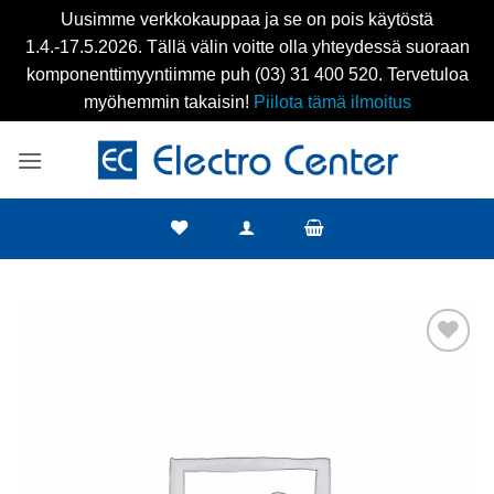
Uusimme verkkokauppaa ja se on pois käytöstä
1.4.-17.5.2026. Tällä välin voitte olla yhteydessä suoraan
komponenttimyyntiimme puh (03) 31 400 520. Tervetuloa
myöhemmin takaisin!
Piilota tämä ilmoitus
Skip
to
content
Add to
wishlist