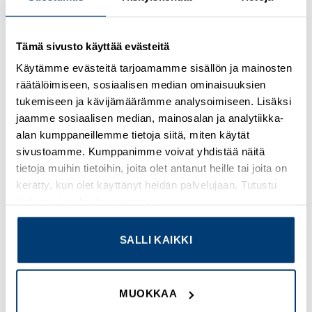
Tämä sivusto käyttää evästeitä
Kirjaudu sisään nähdäksesi hinnat ja käyttääksesi
verkkokauppaa
Käytämme evästeitä tarjoamamme sisällön ja mainosten
räätälöimiseen, sosiaalisen median ominaisuuksien
Osastot:
Muut sulaketarvikkeet
,
Uudet tuotteet
tukemiseen ja kävijämäärämme analysoimiseen. Lisäksi
jaamme sosiaalisen median, mainosalan ja analytiikka-
alan kumppaneillemme tietoja siitä, miten käytät
sivustoamme. Kumppanimme voivat yhdistää näitä
tietoja muihin tietoihin, joita olet antanut heille tai joita on
TUTUSTU MYÖS
kerätty, kun olet käyttänyt heidän palvelujaan. Tutustu
tietosuojaselosteeseemme
.
SALLI KAIKKI
Add to
Add to
wishlist
wishlist
MUOKKAA