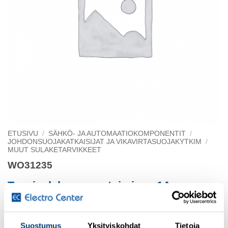
ETUSIVU
/
SÄHKÖ- JA AUTOMAATIOKOMPONENTIT
/
JOHDONSUOJAKATKAISIJAT JA VIKAVIRTASUOJAKYTKIM
/
MUUT SULAKETARVIKKEET
WO31235
Tappisulake. nopeatoiminen 1A
Class CC
Suostumus
Yksityiskohdat
Tietoja