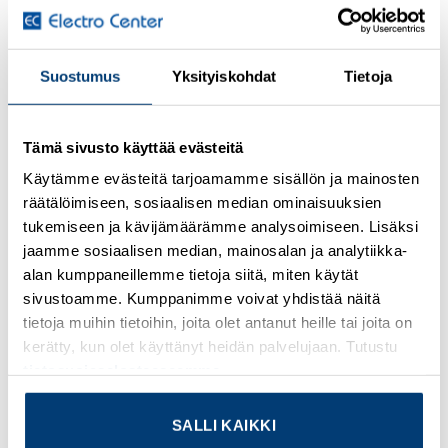
Kirjaudu sisään nähdäksesi hinnat ja käyttääksesi
Suostumus
Yksityiskohdat
Tietoja
verkkokauppaa
Thermal device circuit breaker, number of positions: 1,
Tämä sivusto käyttää evästeitä
nominal current: 30 A, nom. voltage: 32 V, width: 6 mm,
Käytämme evästeitä tarjoamamme sisällön ja mainosten
fuse type: Slow-blow, fuse type: Automatic device,
räätälöimiseen, sosiaalisen median ominaisuuksien
mounting type: on base element, Color: light green
tukemiseen ja kävijämäärämme analysoimiseen. Lisäksi
jaamme sosiaalisen median, mainosalan ja analytiikka-
Lisätietoja tuotteesta
alan kumppaneillemme tietoja siitä, miten käytät
sivustoamme. Kumppanimme voivat yhdistää näitä
Osasto:
Muut sulaketarvikkeet
tietoja muihin tietoihin, joita olet antanut heille tai joita on
kerätty, kun olet käyttänyt heidän palvelujaan. Tutustu
tietosuojaselosteeseemme
.
SALLI KAIKKI
TUTUSTU MYÖS