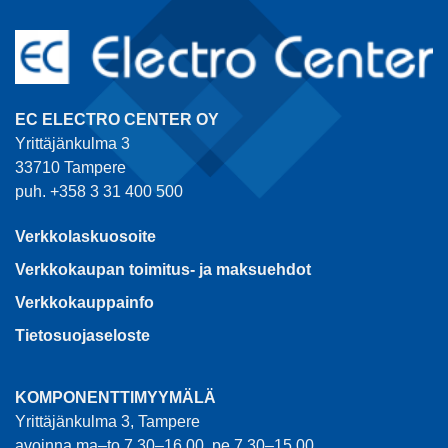
EC ELECTRO CENTER OY
Yrittäjänkulma 3
33710 Tampere
puh. +358 3 31 400 500
Verkkolaskuosoite
Verkkokaupan toimitus- ja maksuehdot
Verkkokauppainfo
Tietosuojaseloste
KOMPONENTTIMYYMÄLÄ
Yrittäjänkulma 3, Tampere
avoinna ma–to 7.30–16.00, pe 7.30–15.00