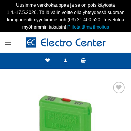
Uusimme verkkokauppaa ja se on pois käytöstä
1.4.-17.5.2026. Tällä välin voitte olla yhteydessä suoraan
komponenttimyyntiimme puh (03) 31 400 520. Tervetuloa
myöhemmin takaisin!
Piilota tämä ilmoitus
Skip
to
content
Add to
wishlist