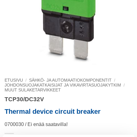
ETUSIVU
/
SÄHKÖ- JA AUTOMAATIOKOMPONENTIT
/
JOHDONSUOJAKATKAISIJAT JA VIKAVIRTASUOJAKYTKIM
/
MUUT SULAKETARVIKKEET
TCP30/DC32V
Thermal device circuit breaker
0700030 / Ei enää saatavilla!