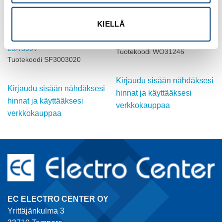
KIELLÄ
MUUT SULAKETARVIKKEET
MUUT SULAKETARVIKKEET
TULPPASULAKE gG IFÖ DII
Tappisulake 4A, aikaviive
20A 500V
Tuotekoodi WO31246
Tuotekoodi SF3003020
Kirjaudu sisään nähdäksesi
Kirjaudu sisään nähdäksesi
hinnat ja käyttääksesi
hinnat ja käyttääksesi
verkkokauppaa
verkkokauppaa
EC ELECTRO CENTER OY
Yrittäjänkulma 3