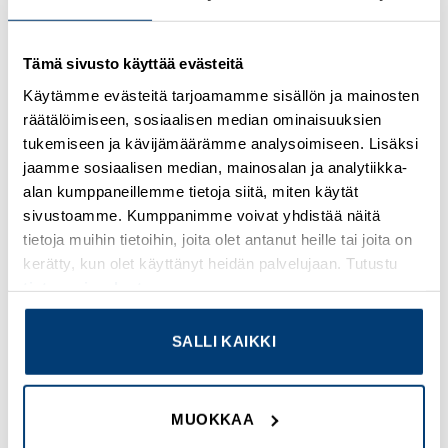
Tämä sivusto käyttää evästeitä
Kirjaudu sisään nähdäksesi hinnat ja käyttääksesi
verkkokauppaa
Käytämme evästeitä tarjoamamme sisällön ja mainosten
räätälöimiseen, sosiaalisen median ominaisuuksien
Osastot:
Muut sulaketarvikkeet
,
Uudet tuotteet
tukemiseen ja kävijämäärämme analysoimiseen. Lisäksi
jaamme sosiaalisen median, mainosalan ja analytiikka-
alan kumppaneillemme tietoja siitä, miten käytät
sivustoamme. Kumppanimme voivat yhdistää näitä
tietoja muihin tietoihin, joita olet antanut heille tai joita on
kerätty, kun olet käyttänyt heidän palvelujaan. Tutustu
TUTUSTU MYÖS
tietosuojaselosteeseemme
.
SALLI KAIKKI
Add to
Add to
wishlist
wishlist
MUOKKAA