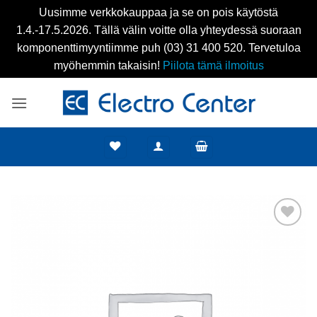
Uusimme verkkokauppaa ja se on pois käytöstä
1.4.-17.5.2026. Tällä välin voitte olla yhteydessä suoraan
komponenttimyyntiimme puh (03) 31 400 520. Tervetuloa
myöhemmin takaisin!
Piilota tämä ilmoitus
Skip
to
content
Add to
wishlist