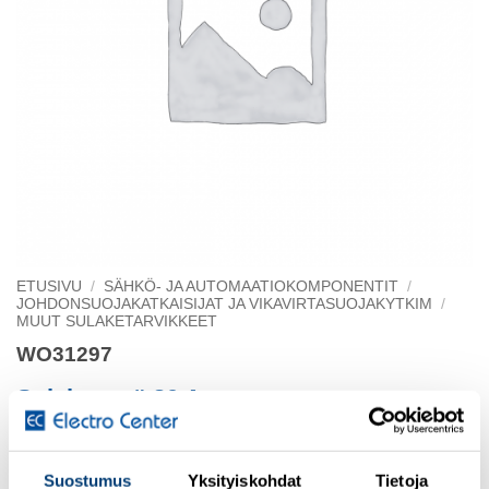
ETUSIVU
/
SÄHKÖ- JA AUTOMAATIOKOMPONENTIT
/
JOHDONSUOJAKATKAISIJAT JA VIKAVIRTASUOJAKYTKIM
/
MUUT SULAKETARVIKKEET
WO31297
Sulakepesä 30 A
Class CC / 3P
Suostumus
Yksityiskohdat
Tietoja