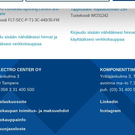
SULAKETARVIKKEET
MUUT SULAKETARVIKKEET
+2 combined lightning current and
Tappisulake. nopeatoiminen 25A
rre
Tuotekoodi WO31242
oodi FLT-SEC-P-T1-3C-440/35-FM
Kirjaudu sisään nähdäksesi hinnat
du sisään nähdäksesi hinnat ja
käyttääksesi verkkokauppaa
ääksesi verkkokauppaa
LECTRO CENTER OY
KOMPONENTTI
jänkulma 3
Yrittäjänkulma 3,
 Tampere
avoinna ma–to 7.
+358 3 31 400 500
puh. (03) 31 400 
olaskuosoite
Linkedin
okaupan toimitus- ja maksuehdot
Instagram
kokauppainfo
suojaseloste