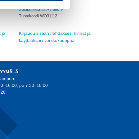
MUUT SULAKETARVIKKEET
Sulakepesä 32 A / 690 V
Tuotekoodi WO31112
 ja
Kirjaudu sisään nähdäksesi hinnat ja
käyttääksesi verkkokauppaa
MYYMÄLÄ
 Tampere
30–16.00, pe 7.30–15.00
520