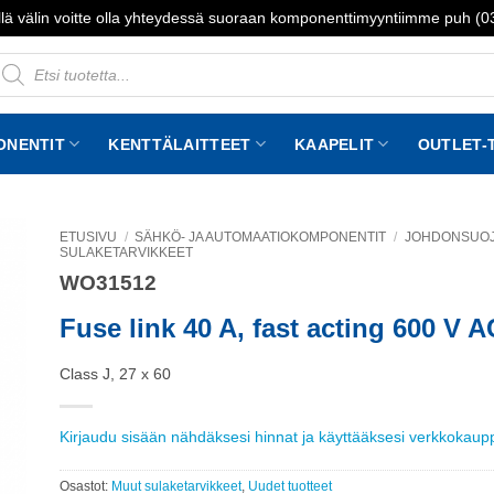
lä välin voitte olla yhteydessä suoraan komponenttimyyntiimme puh (
roducts
earch
ONENTIT
KENTTÄLAITTEET
KAAPELIT
OUTLET-
ETUSIVU
/
SÄHKÖ- JA AUTOMAATIOKOMPONENTIT
/
JOHDONSUOJA
SULAKETARVIKKEET
WO31512
to
st
Fuse link 40 A, fast acting 600 V 
Class J, 27 x 60
Kirjaudu sisään nähdäksesi hinnat ja käyttääksesi verkkokau
Osastot:
Muut sulaketarvikkeet
,
Uudet tuotteet