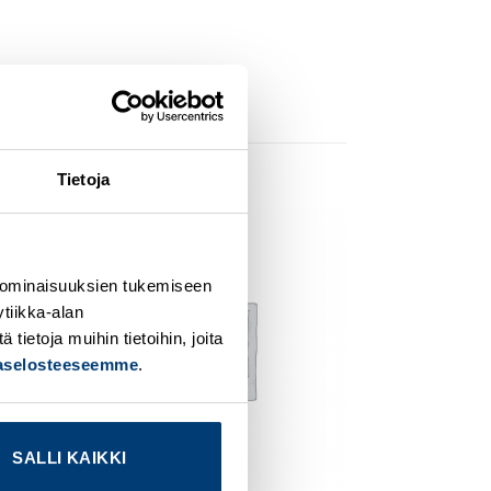
Tietoja
dd to
Add to
ishlist
wishlist
 ominaisuuksien tukemiseen
tiikka-alan
ietoja muihin tietoihin, joita
jaselosteeseemme
.
SALLI KAIKKI