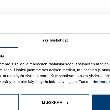
Yksityiskohdat
itä
Add to
A
wishlist
w
mme sisällön ja mainosten räätälöimiseen, sosiaalisen median
iseen. Lisäksi jaamme sosiaalisen median, mainosalan ja analy
, miten käytät sivustoamme. Kumppanimme voivat yhdistää näitä t
on kerätty, kun olet käyttänyt heidän palvelujaan. Tutustu
tietosuo
MUOKKAA