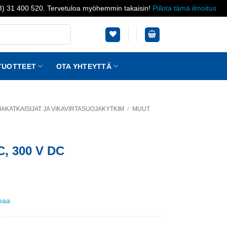
03) 31 400 520. Tervetuloa myöhemmin takaisin!
Piilota tämä ilmoitus
TUOTTEET
OTA YHTEYTTÄ
KATKAISIJAT JA VIKAVIRTASUOJAKYTKIM
/
MUUT
AC, 300 V DC
ppaa