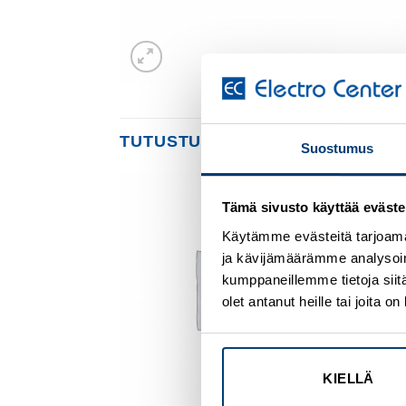
TUTUSTU MYÖS
Suostumus
Tämä sivusto käyttää eväste
Add to
Add to
wishlist
wishlist
Käytämme evästeitä tarjoama
ja kävijämäärämme analysoim
kumppaneillemme tietoja siitä
olet antanut heille tai joita 
KIELLÄ