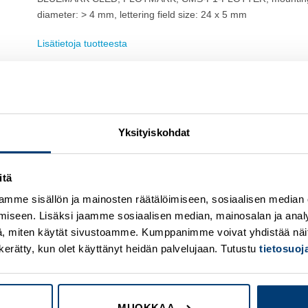
diameter: > 4 mm, lettering field size: 24 x 5 mm
Lisätietoja tuotteesta
Osasto:
Merkintätarvikkeet
Yksityiskohdat
itä
mme sisällön ja mainosten räätälöimiseen, sosiaalisen median
iseen. Lisäksi jaamme sosiaalisen median, mainosalan ja analy
Add to
A
wishlist
w
, miten käytät sivustoamme. Kumppanimme voivat yhdistää näitä t
on kerätty, kun olet käyttänyt heidän palvelujaan. Tutustu
tietosuo
MUOKKAA