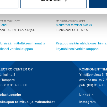
NTÄTARVIKKEET
MERKINTÄTARVIKKEET
 label
Marker for terminal blocks
koodi UC-EMLP(27X18)SR
Tuotekoodi UCT-TM3.5
du sisään nähdäksesi hinnat ja
Kirjaudu sisään nähdäksesi hinnat
ääksesi verkkokauppaa
käyttääksesi verkkokauppaa
LECTRO CENTER OY
KOMPONENTTI
jänkulma 3
Yrittäjänkulma 3,
 Tampere
avoinna ma–to 7.
+358 3 31 400 500
puh. (03) 31 400 
olaskuosoite
Linkedin
okaupan toimitus- ja maksuehdot
Instagram