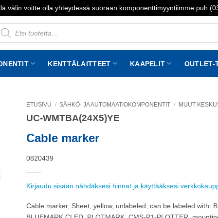
lä välin voitte olla yhteydessä suoraan komponenttimyyntiimme puh (
roducts
earch
ONENTIT
KENTTÄLAITTEET
KAAPELIT
OUTLET-
ETUSIVU
/
SÄHKÖ- JA AUTOMAATIOKOMPONENTIT
/
MUUT KESKU
UC-WMTBA(24X5)YE
to
st
Cable marker
0820439
Kirjaudu sisään nähdäksesi hinnat ja käyttääksesi verkkokau
Cable marker, Sheet, yellow, unlabeled, can be labeled w
BLUEMARK CLED, PLOTMARK, CMS-P1-PLOTTER, mounting typ