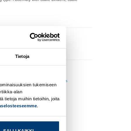
Tietoja
 ominaisuuksien tukemiseen
tiikka-alan
dd to
Add to
ishlist
wishlist
ietoja muihin tietoihin, joita
jaselosteeseemme
.
SALLI KAIKKI