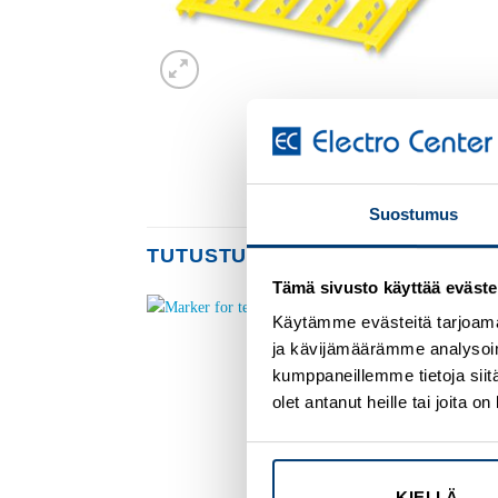
Suostumus
TUTUSTU MYÖS
Tämä sivusto käyttää eväste
Käytämme evästeitä tarjoama
ja kävijämäärämme analysoim
Add to
Add to
wishlist
wishlist
kumppaneillemme tietoja siitä
olet antanut heille tai joita 
KIELLÄ