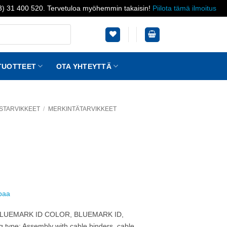
03) 31 400 520. Tervetuloa myöhemmin takaisin!
Piilota tämä ilmoitus
TUOTTEET
OTA YHTEYTTÄ
STARVIKKEET
/
MERKINTÄTARVIKKEET
ppaa
ith: BLUEMARK ID COLOR, BLUEMARK ID,
e: Assembly with cable binders, cable