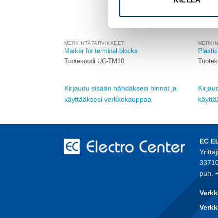
MERKINTÄTARVIKKEET
MERKI
ks
Marker for terminal blocks
Plastic
Tuotekoodi UC-TM10
Tuote
sesi hinnat ja
Kirjaudu sisään nähdäksesi hinnat ja
Kirjau
auppaa
käyttääksesi verkkokauppaa
käytt
EC E
Yrittä
33710
puh. 
Verkk
Verkk