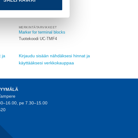
MERKINTÄTARVIKKEET
Marker for terminal blocks
Tuotekoodi UC-TMF4
 ja
Kirjaudu sisään nähdäksesi hinnat ja
käyttääksesi verkkokauppaa
MYYMÄLÄ
 Tampere
30–16.00, pe 7.30–15.00
520