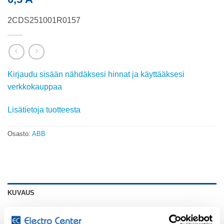
2CDS251001R0157
Kirjaudu sisään nähdäksesi hinnat ja käyttääksesi
verkkokauppaa
Lisätietoja tuotteesta
Osasto:
ABB
KUVAUS
System pro M compact S200 miniature circuit breakers are