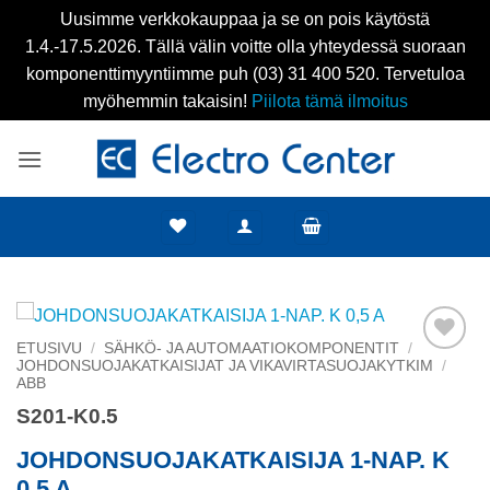
Uusimme verkkokauppaa ja se on pois käytöstä
1.4.-17.5.2026. Tällä välin voitte olla yhteydessä suoraan
komponenttimyyntiimme puh (03) 31 400 520. Tervetuloa
myöhemmin takaisin!
Piilota tämä ilmoitus
Skip
to
content
ETUSIVU
/
SÄHKÖ- JA AUTOMAATIOKOMPONENTIT
/
JOHDONSUOJAKATKAISIJAT JA VIKAVIRTASUOJAKYTKIM
/
Add to
ABB
wishlist
S201-K0.5
JOHDONSUOJAKATKAISIJA 1-NAP. K
0,5 A