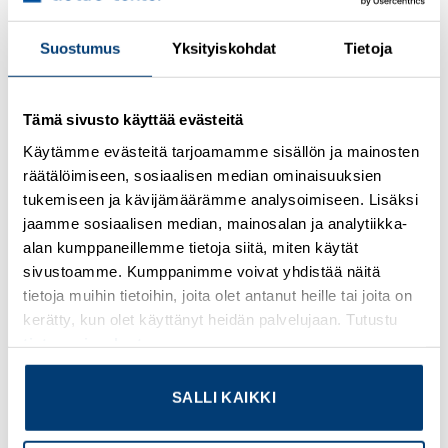
current limiting. They have two different tripping
mechanisms, the delayed thermal tripping mechanism for
Suostumus
Yksityiskohdat
Tietoja
overload protection and the electromechanic tripping
mechanism for short circuit protection. They are available
in different characteristics (B,C,D,K,Z), configurations
Tämä sivusto käyttää evästeitä
(1P,1P+N,2P,3P,3P+N,4P), breaking capacities (up to 6 kA
Käytämme evästeitä tarjoamamme sisällön ja mainosten
at 230/400 V AC) and rated currents (up to 63A). All MCBs
räätälöimiseen, sosiaalisen median ominaisuuksien
of the product range S200 comply with IEC/EN 60898-1,
tukemiseen ja kävijämäärämme analysoimiseen. Lisäksi
IEC/EN 60947-2, UL1077 allowing the use for residential,
jaamme sosiaalisen median, mainosalan ja analytiikka-
commercial and industrial applications. Bottom-fitting
alan kumppaneillemme tietoja siitä, miten käytät
auxiliary contact can be mounted on S200 to save 50%
sivustoamme. Kumppanimme voivat yhdistää näitä
space.
tietoja muihin tietoihin, joita olet antanut heille tai joita on
kerätty, kun olet käyttänyt heidän palvelujaan. Tutustu
tietosuojaselosteeseemme
.
TUTUSTU MYÖS
SALLI KAIKKI