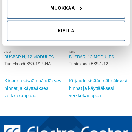
Add to
Add to
MUOKKAA
wishlist
wishlist
KIELLÄ
ABB
ABB
BUSBAR N, 12 MODULES
BUSBAR, 12 MODULES
Tuotekoodi BS9-1/12-NA
Tuotekoodi BS9-1/12
Kirjaudu sisään nähdäksesi
Kirjaudu sisään nähdäksesi
hinnat ja käyttääksesi
hinnat ja käyttääksesi
verkkokauppaa
verkkokauppaa