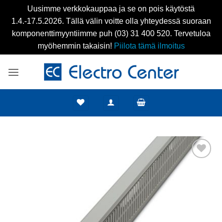
Uusimme verkkokauppaa ja se on pois käytöstä
1.4.-17.5.2026. Tällä välin voitte olla yhteydessä suoraan
komponenttimyyntiimme puh (03) 31 400 520. Tervetuloa
myöhemmin takaisin!
Piilota tämä ilmoitus
Skip
to
content
Add to
wishlist