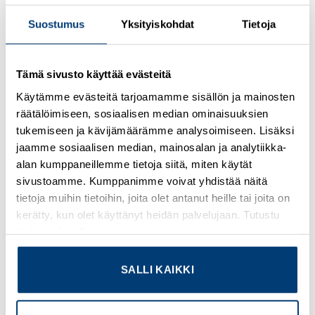
Suostumus
Yksityiskohdat
Tietoja
Kirjaudu sisään nähdäksesi hinnat ja käyttääksesi
verkkokauppaa
Tämä sivusto käyttää evästeitä
Cable duct, gray, consisting of upper and lower part, width:
Käytämme evästeitä tarjoamamme sisällön ja mainosten
30 mm, height: 80 mm, length 2000 mm
räätälöimiseen, sosiaalisen median ominaisuuksien
tukemiseen ja kävijämäärämme analysoimiseen. Lisäksi
Lisätietoja tuotteesta
jaamme sosiaalisen median, mainosalan ja analytiikka-
alan kumppaneillemme tietoja siitä, miten käytät
Osasto:
Kaapelikourut
sivustoamme. Kumppanimme voivat yhdistää näitä
tietoja muihin tietoihin, joita olet antanut heille tai joita on
kerätty, kun olet käyttänyt heidän palvelujaan. Tutustu
tietosuojaselosteeseemme
.
TUTUSTU MYÖS
SALLI KAIKKI
Add to
Add to