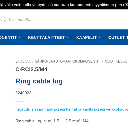
lä välin voitte olla yhteydessä suoraan komponenttimyyntiimme puh (
roducts
earch
ONENTIT
KENTTÄLAITTEET
KAAPELIT
OUTLET-
ETUSIVU
/
SÄHKÖ- JA AUTOMAATIOKOMPONENTIT
/
MUUT KESKU
C-RCI2.5/M4
to
st
Ring cable lug
3240023
Kirjaudu sisään nähdäksesi hinnat ja käyttääksesi verkkokau
Ring cable lug, blue, 1.5 … 2.5 mm², M4