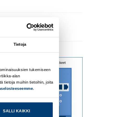
Tietoja
 ominaisuuksien tukemiseen
dd to
Add to
ishlist
wishlist
tiikka-alan
ietoja muihin tietoihin, joita
jaselosteeseemme
.
SALLI KAIKKI