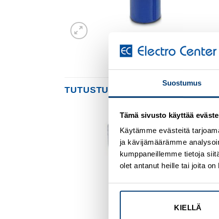
Suostumus
TUTUSTU MYÖS
Tämä sivusto käyttää eväste
Käytämme evästeitä tarjoama
Add to
Add to
wishlist
wishlist
ja kävijämäärämme analysoim
kumppaneillemme tietoja siitä
olet antanut heille tai joita 
KIELLÄ