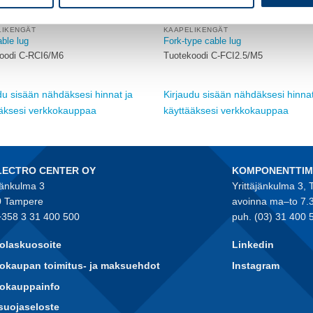
LIKENGÄT
KAAPELIKENGÄT
ble lug
Fork-type cable lug
oodi C-RCI6/M6
Tuotekoodi C-FCI2.5/M5
du sisään nähdäksesi hinnat ja
Kirjaudu sisään nähdäksesi hinnat
ääksesi verkkokauppaa
käyttääksesi verkkokauppaa
LECTRO CENTER OY
KOMPONENTTI
jänkulma 3
Yrittäjänkulma 3,
 Tampere
avoinna ma–to 7.
+358 3 31 400 500
puh. (03) 31 400 
olaskuosoite
Linkedin
okaupan toimitus- ja maksuehdot
Instagram
kokauppainfo
suojaseloste