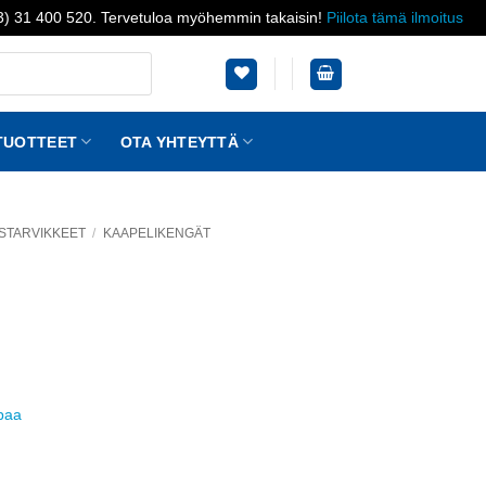
03) 31 400 520. Tervetuloa myöhemmin takaisin!
Piilota tämä ilmoitus
TUOTTEET
OTA YHTEYTTÄ
STARVIKKEET
/
KAAPELIKENGÄT
ppaa