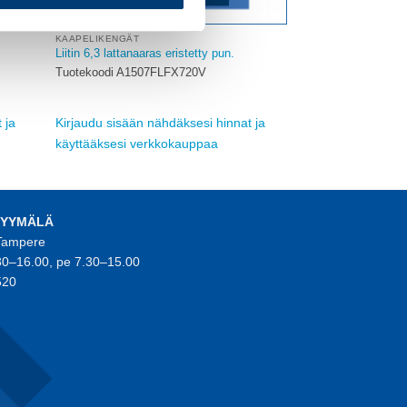
KAAPELIKENGÄT
Liitin 6,3 lattanaaras eristetty pun.
Tuotekoodi A1507FLFX720V
 ja
Kirjaudu sisään nähdäksesi hinnat ja
käyttääksesi verkkokauppaa
MYYMÄLÄ
 Tampere
30–16.00, pe 7.30–15.00
520