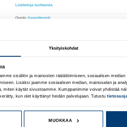
Lisätietoja tuotteesta
Osasto:
Kaapelikengät
Yksityiskohdat
itä
mme sisällön ja mainosten räätälöimiseen, sosiaalisen median
Add to
A
wishlist
w
iseen. Lisäksi jaamme sosiaalisen median, mainosalan ja analy
, miten käytät sivustoamme. Kumppanimme voivat yhdistää näitä t
on kerätty, kun olet käyttänyt heidän palvelujaan. Tutustu
tietosuo
MUOKKAA