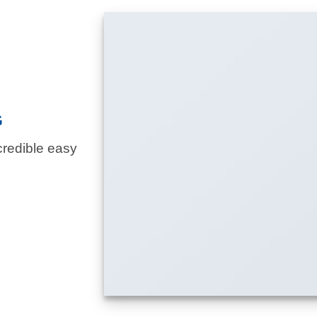
G
credible easy