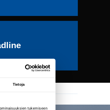
adline
Tietoja
S
 ominaisuuksien tukemiseen