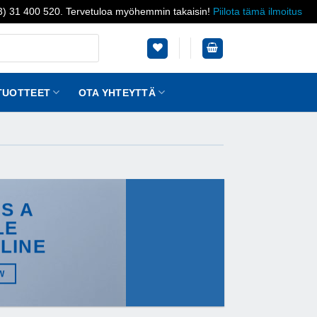
03) 31 400 520. Tervetuloa myöhemmin takaisin!
Piilota tämä ilmoitus
TUOTTEET
OTA YHTEYTTÄ
IS A
LE
LINE
W