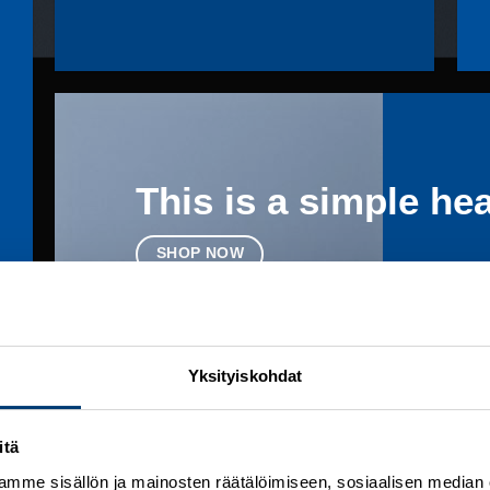
This is a simple he
SHOP NOW
Yksityiskohdat
USE BANNER GRIDS TO CREATE PORTFOLIO GRID
itä
mme sisällön ja mainosten räätälöimiseen, sosiaalisen median