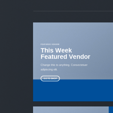
FEATURED VENDOR
This Week
Featured Vendor
Change this to anything. Consectetuer
adipiscing elit.
GO TO SHOP