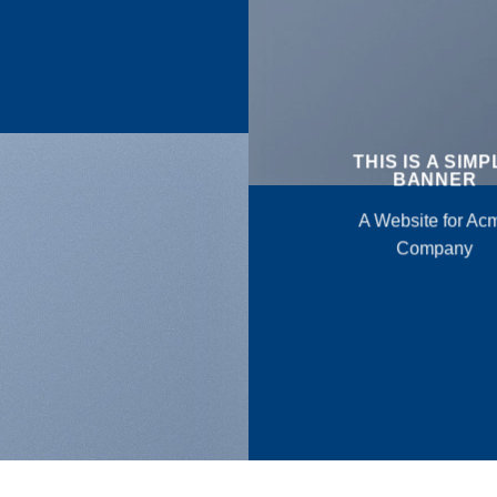
THIS IS A SIMP
BANNER
A Website for Ac
Company