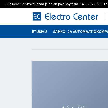
Uusimme verkkokauppaa ja se on pois käytöstä 1.4.-17.5.2026. Täl
Skip
P
to
s
content
ETUSIVU
SÄHKÖ- JA AUTOMAATIOKOMP
A Cute Title