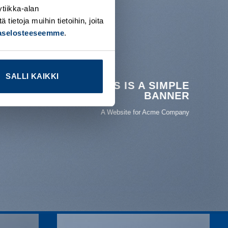
tiikka-alan
ietoja muihin tietoihin, joita
jaselosteeseemme
.
SALLI KAIKKI
THIS IS A SIMPLE
BANNER
A Website for Acme Company