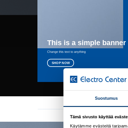
This is a simple banner
Change this text to anything
SHOP NOW
Suostumus
Tämä sivusto käyttää eväste
Käytämme evästeitä tarjoama