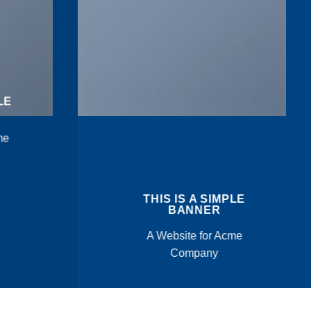
LE
me
THIS IS A SIMPLE
BANNER
A Website for Acme
Company