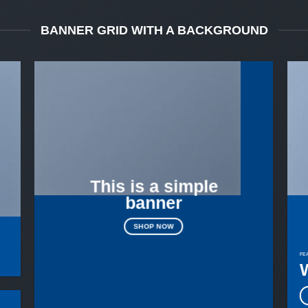
BANNER GRID WITH A BACKGROUND
This is a simple
banner
SHOP NOW