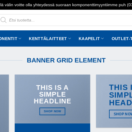
lä välin voitte olla yhteydessä suoraan komponenttimyyntiimme puh (
roducts
earch
ONENTIT
KENTTÄLAITTEET
KAAPELIT
OUTLET-
BANNER GRID ELEMENT
THIS 
THIS IS A
SIMPLE
SIMP
HEADLINE
HEAD
SHOP NOW
SHOP NO