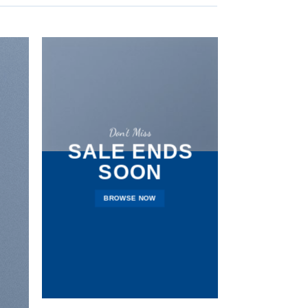
Don’t Miss
SALE ENDS
SOON
BROWSE NOW
LA
NEWS