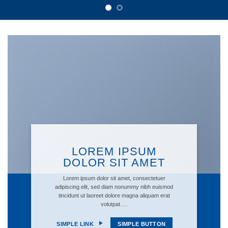
LOREM IPSUM
DOLOR SIT AMET
Lorem ipsum dolor sit amet, consectetuer
adipiscing elit, sed diam nonummy nibh euismod
tincidunt ut laoreet dolore magna aliquam erat
volutpat….
SIMPLE LINK
SIMPLE BUTTON