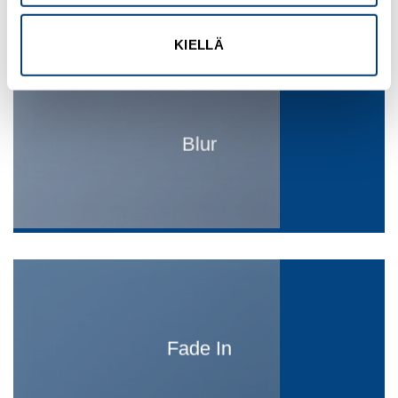
KIELLÄ
Blur
Fade In