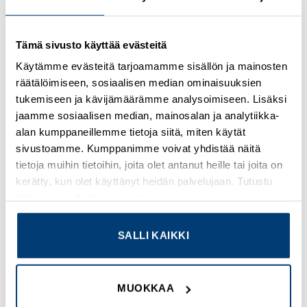
Tämä sivusto käyttää evästeitä
Käytämme evästeitä tarjoamamme sisällön ja mainosten
räätälöimiseen, sosiaalisen median ominaisuuksien
tukemiseen ja kävijämäärämme analysoimiseen. Lisäksi
Zoom
jaamme sosiaalisen median, mainosalan ja analytiikka-
alan kumppaneillemme tietoja siitä, miten käytät
sivustoamme. Kumppanimme voivat yhdistää näitä
tietoja muihin tietoihin, joita olet antanut heille tai joita on
kerätty, kun olet käyttänyt heidän palvelujaan. Tutustu
tietosuojaselosteeseemme
.
SALLI KAIKKI
Zoom Fade
MUOKKAA