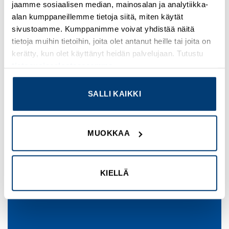
jaamme sosiaalisen median, mainosalan ja analytiikka-
alan kumppaneillemme tietoja siitä, miten käytät
sivustoamme. Kumppanimme voivat yhdistää näitä
tietoja muihin tietoihin, joita olet antanut heille tai joita on
kerätty, kun olet käyttänyt heidän palvelujaan. Tutustu
tietosuojaselosteeseemme
.
A COUNTDOWN
INSIDE A BANNER
SALLI KAIKKI
0
0
0
HOURS
MIN
SEC
MUOKKAA
KIELLÄ