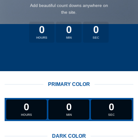
Add beautiful count downs anywhere on
the site.
0
0
0
HOURS
MIN
SEC
PRIMARY COLOR
0
0
0
HOURS
MIN
SEC
DARK COLOR