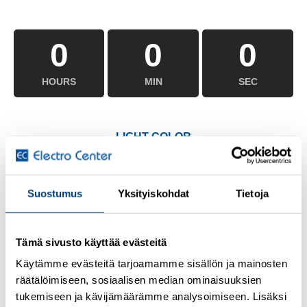
0
0
0
HOURS
MIN
SEC
LIGHT COLOR
0
0
0
Suostumus
Yksityiskohdat
Tietoja
HOURS
MIN
SEC
Tämä sivusto käyttää evästeitä
Käytämme evästeitä tarjoamamme sisällön ja mainosten
räätälöimiseen, sosiaalisen median ominaisuuksien
tukemiseen ja kävijämäärämme analysoimiseen. Lisäksi