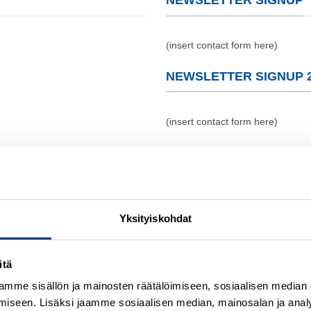
NEWSLETTER SIGNUP
(insert contact form here)
NEWSLETTER SIGNUP 
(insert contact form here)
NEWSLETTER SIGNUP 
(insert contact form here)
Yksityiskohdat
These forms are include
itä
mme sisällön ja mainosten räätälöimiseen, sosiaalisen median
iseen. Lisäksi jaamme sosiaalisen median, mainosalan ja analy