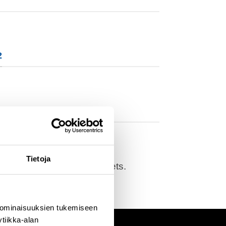
2
2
Tietoja
d as Contact Form 7 Presets.
 ominaisuuksien tukemiseen
tiikka-alan