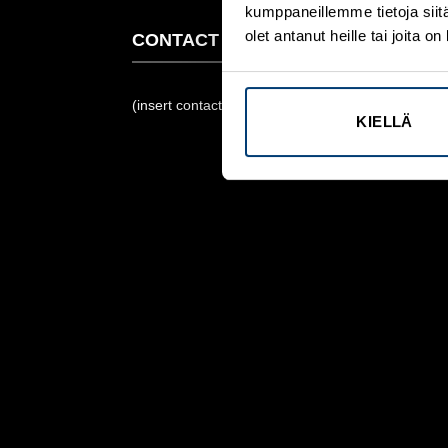
kumppaneillemme tietoja siitä
olet antanut heille tai joita 
CONTACT FORM FLAT
(insert contact form here)
KIELLÄ