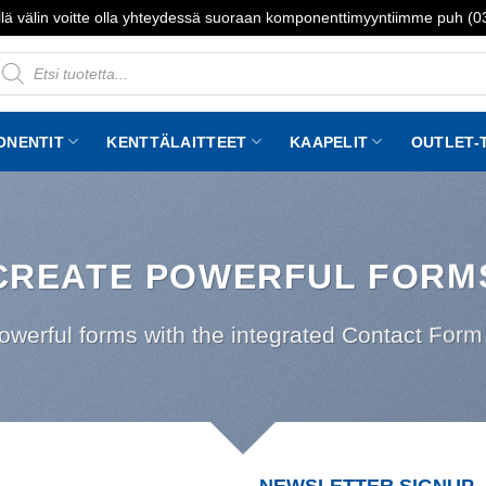
lä välin voitte olla yhteydessä suoraan komponenttimyyntiimme puh (
roducts
earch
ONENTIT
KENTTÄLAITTEET
KAAPELIT
OUTLET-
CREATE POWERFUL FORM
owerful forms with the integrated Contact Form 