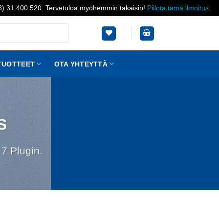
03) 31 400 520. Tervetuloa myöhemmin takaisin!
Piilota tämä ilmoitus
TUOTTEET
OTA YHTEYTTÄ
S
7 Plugin.