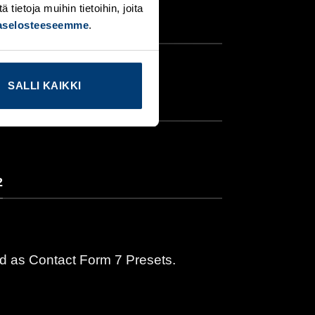
ietoja muihin tietoihin, joita
jaselosteeseemme
.
SALLI KAIKKI
2
2
d as Contact Form 7 Presets.