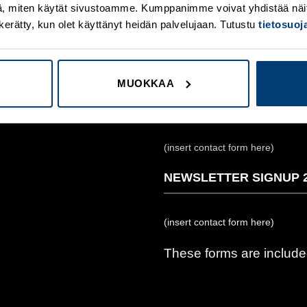
, miten käytät sivustoamme. Kumppanimme voivat yhdistää näitä t
on kerätty, kun olet käyttänyt heidän palvelujaan. Tutustu
tietosuo
NEWSLETTER SIGNUP
(insert contact form here)
MUOKKAA
NEWSLETTER SIGNUP 
(insert contact form here)
NEWSLETTER SIGNUP 
(insert contact form here)
These forms are include