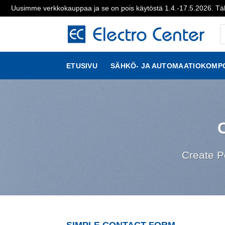
Uusimme verkkokauppaa ja se on pois käytöstä 1.4.-17.5.2026. Täl
Skip
P
to
s
content
ETUSIVU
SÄHKÖ- JA AUTOMAATIOKOMP
Create P