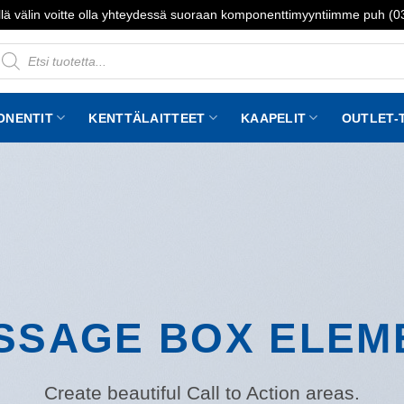
lä välin voitte olla yhteydessä suoraan komponenttimyyntiimme puh (
roducts
earch
ONENTIT
KENTTÄLAITTEET
KAAPELIT
OUTLET-
SSAGE BOX ELEM
Create beautiful Call to Action areas.