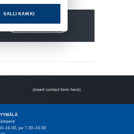
SALLI KAIKKI
CLICK ME NOW
(insert contact form here)
MYYMÄLÄ
 Tampere
30–16.00, pe 7.30–15.00