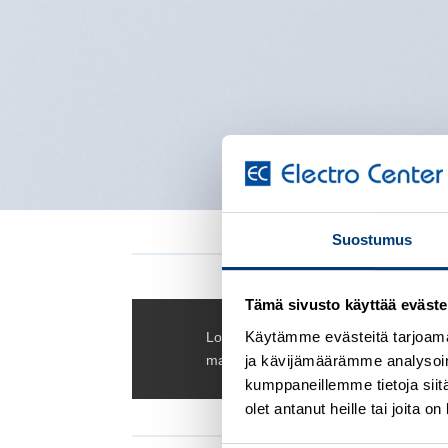
Suostumus
Tämä sivusto käyttää eväste
Käytämme evästeitä tarjoama
Lorem ipsum dolor sit amet, consectet
magna aliquam erat volutpat.
ja kävijämäärämme analysoim
kumppaneillemme tietoja siitä
olet antanut heille tai joita 