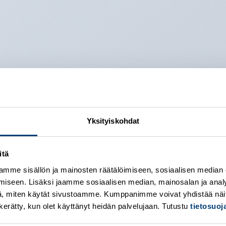
Yksityiskohdat
MESSAGE BOX ELEMENT
itä
mme sisällön ja mainosten räätälöimiseen, sosiaalisen median
uer adipiscing elit, sed diam nonummy nibh euismod tincidunt ut laoree
iseen. Lisäksi jaamme sosiaalisen median, mainosalan ja analy
, miten käytät sivustoamme. Kumppanimme voivat yhdistää näitä t
on kerätty, kun olet käyttänyt heidän palvelujaan. Tutustu
tietosuo
USE TO CREATE CALL TO ACTIONS AREAS