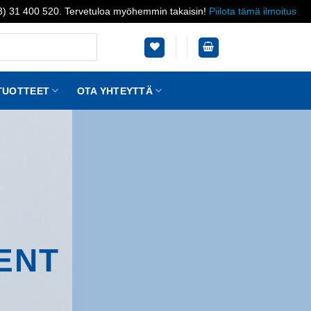
03) 31 400 520. Tervetuloa myöhemmin takaisin!
Piilota tämä ilmoitus
TUOTTEET
OTA YHTEYTTÄ
ENT