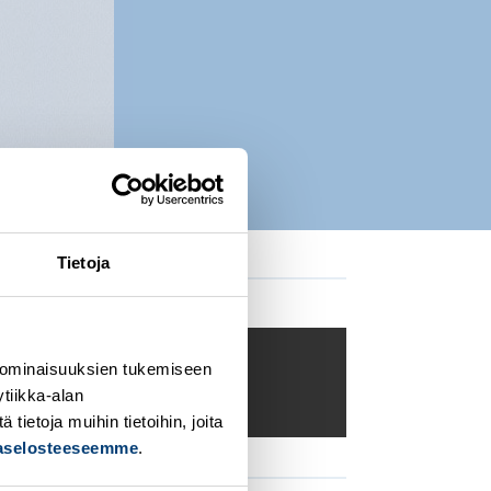
Tietoja
 ominaisuuksien tukemiseen
t dolore
CLICK ME
tiikka-alan
ietoja muihin tietoihin, joita
jaselosteeseemme
.