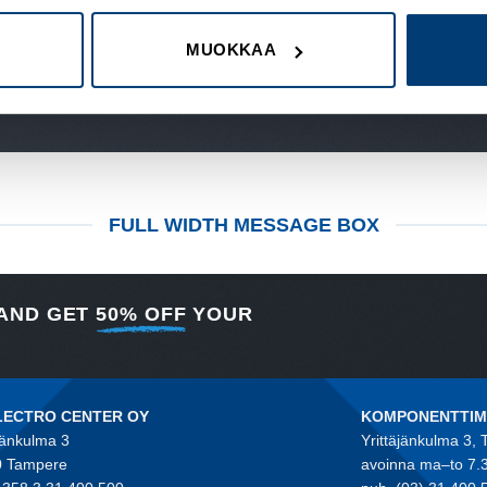
MUOKKAA
ES TO CREATE CALL TO ACTION
FULL WIDTH MESSAGE BOX
 AND GET
50% OFF
YOUR
LECTRO CENTER OY
KOMPONENTTI
jänkulma 3
Yrittäjänkulma 3,
 Tampere
avoinna ma–to 7.