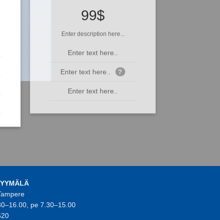
99$
Enter description here...
Enter text here..
Enter text here..
?
Enter text here..
MYYMÄLÄ
 Tampere
30–16.00, pe 7.30–15.00
520