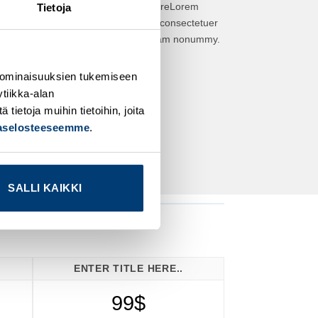
aliquam erat volutpat.reLorem
Tietoja
ipsum dolor sit amet, consectetuer
adipiscing elit, sed diam nonummy.
Add any text here
 ominaisuuksien tukemiseen
tiikka-alan
ietoja muihin tietoihin, joita
jaselosteeseemme
.
SALLI KAIKKI
ENTER TITLE HERE..
99$