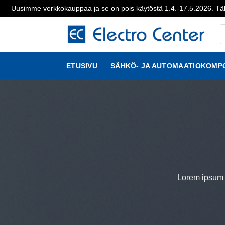
Uusimme verkkokauppaa ja se on pois käytöstä 1.4.-17.5.2026. Täl
Skip
P
to
s
content
ETUSIVU
SÄHKÖ- JA AUTOMAATIOKOMP
Lorem ipsum d