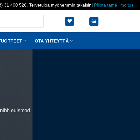
03) 31 400 520. Tervetuloa myöhemmin takaisin!
Piilota tämä ilmoitus
TUOTTEET
OTA YHTEYTTÄ
y nibh euismod