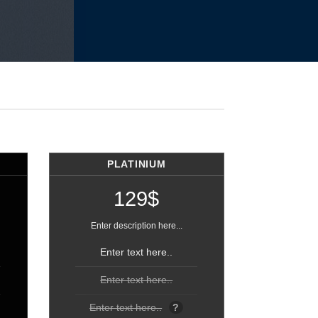
PLATINIUM
129$
Enter description here...
Enter text here..
Enter text here..
Enter text here..
?