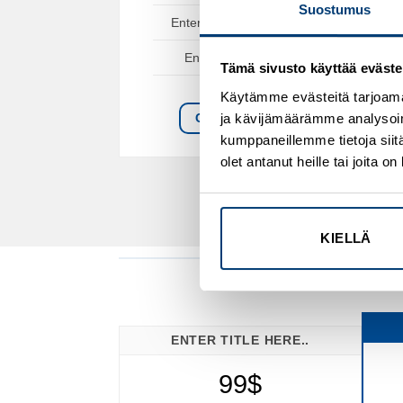
Suostumus
Enter text here..
?
Enter text here..
Tämä sivusto käyttää eväste
Käytämme evästeitä tarjoama
ja kävijämäärämme analysoim
CLICK ME!
kumppaneillemme tietoja siitä
olet antanut heille tai joita 
KIELLÄ
ENTER TITLE HERE..
99$