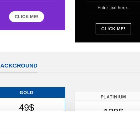
Enter text here..
CLICK ME!
CLICK ME!
A BACKGROUND
GOLD
PLATINIUM
49$
129$
Enter description here...
Enter description here...
Enter text here..
Enter text here..