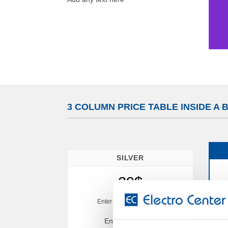
3 COLUMN PRICE TABLE INSIDE 
SILVER
29$
Enter description here...
Enter text here..