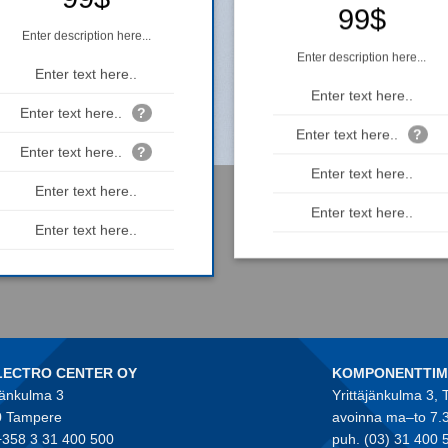
99$
Enter description here...
Enter description here...
Enter text here..
Enter text here..
Enter text here..
?
Enter text here..
?
Enter text here..
?
Enter text here..
Enter text here..
Enter text here..
Enter text here..
LECTRO CENTER OY
KOMPONENTTI
jänkulma 3
Yrittäjänkulma 3,
 Tampere
avoinna ma–to 7.
+358 3 31 400 500
puh. (03) 31 400 