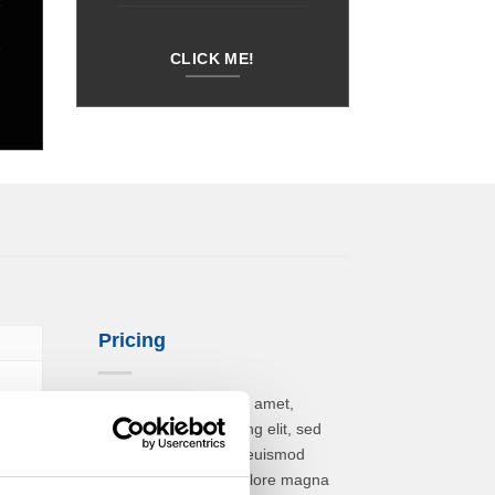
CLICK ME!
Pricing
Lorem ipsum dolor sit amet,
consectetuer adipiscing elit, sed
diam nonummy nibh euismod
tincidunt ut laoreet dolore magna