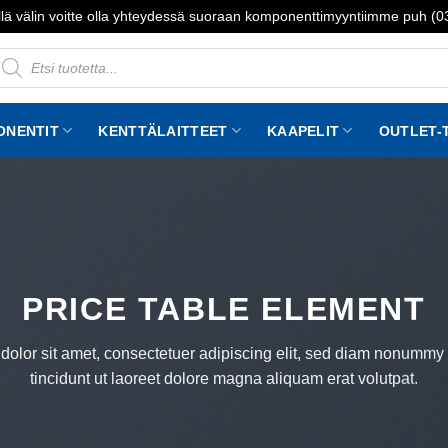
lä välin voitte olla yhteydessä suoraan komponenttimyyntiimme puh (
roducts
earch
ONENTIT
KENTTÄLAITTEET
KAAPELIT
OUTLET-
PRICE TABLE ELEMENT
olor sit amet, consectetuer adipiscing elit, sed diam nonumm
tincidunt ut laoreet dolore magna aliquam erat volutpat.