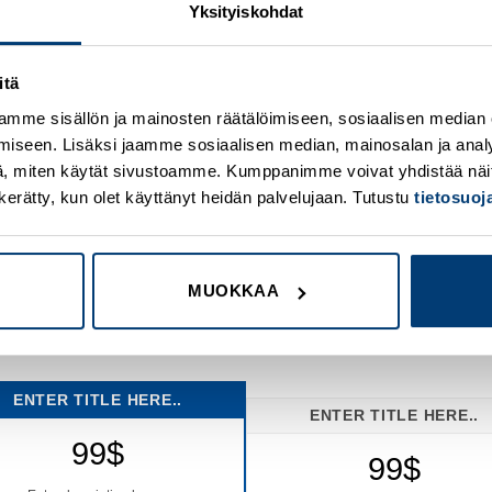
Yksityiskohdat
Enter text here..
?
Enter text here..
Enter text here..
Enter text here..
itä
Enter text here..
Add any text here...
mme sisällön ja mainosten räätälöimiseen, sosiaalisen median
iseen. Lisäksi jaamme sosiaalisen median, mainosalan ja analy
, miten käytät sivustoamme. Kumppanimme voivat yhdistää näitä t
CLICK ME!
CLICK ME!
on kerätty, kun olet käyttänyt heidän palvelujaan. Tutustu
tietosuo
MUOKKAA
4 COLUMN COLLAPSED
ENTER TITLE HERE..
ENTER TITLE HERE..
99$
99$