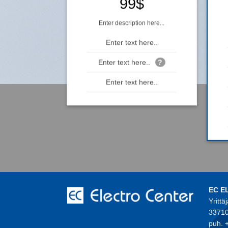
99$
Enter description here...
Enter text here..
Enter text here..
?
Enter text here..
EC E
Yrittä
33710
puh. 