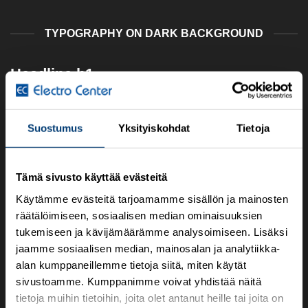
TYPOGRAPHY ON DARK BACKGROUND
Headline h1
Headline h2
Headline h3
Suostumus
Yksityiskohdat
Tietoja
Headline h4
Headline h5
Tämä sivusto käyttää evästeitä
HEADLINE H6
Käytämme evästeitä tarjoamamme sisällön ja mainosten
räätälöimiseen, sosiaalisen median ominaisuuksien
HEADLINE H1
tukemiseen ja kävijämäärämme analysoimiseen. Lisäksi
jaamme sosiaalisen median, mainosalan ja analytiikka-
HEADLINE H2
alan kumppaneillemme tietoja siitä, miten käytät
HEADLINE H3
sivustoamme. Kumppanimme voivat yhdistää näitä
HEADLINE H4
tietoja muihin tietoihin, joita olet antanut heille tai joita on