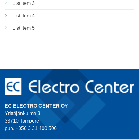
List item 3
List Item 4
List Item 5
EC ELECTRO CENTER OY
Yrittäjänkulma 3
33710 Tampere
puh. +358 3 31 400 500