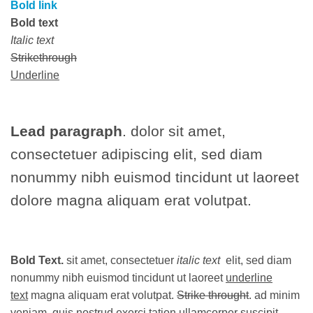
Bold link
Bold text
Italic text
Strikethrough
Underline
Lead paragraph
. dolor sit amet,
consectetuer adipiscing elit, sed diam
nonummy nibh euismod tincidunt ut laoreet
dolore magna aliquam erat volutpat.
Bold Text.
sit amet, consectetuer
italic text
elit, sed diam
nonummy nibh euismod tincidunt ut laoreet
underline
text
magna aliquam erat volutpat.
Strike throught
. ad minim
veniam, quis nostrud exerci tation ullamcorper suscipit