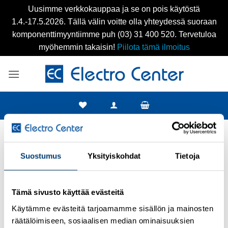
Uusimme verkkokauppaa ja se on pois käytöstä
1.4.-17.5.2026. Tällä välin voitte olla yhteydessä suoraan
komponenttimyyntiimme puh (03) 31 400 520. Tervetuloa
myöhemmin takaisin!
Piilota tämä ilmoitus
Skip
to
content
Tilin avauspyyntö vastaanotettu
Suostumus
Yksityiskohdat
Tietoja
Tilinavauspyyntösi on vastaanotettu. Olemme sinuun
yhteydessä mahdollisimman pian!
Tämä sivusto käyttää evästeitä
Takaisin etusivulle
Käytämme evästeitä tarjoamamme sisällön ja mainosten
räätälöimiseen, sosiaalisen median ominaisuuksien