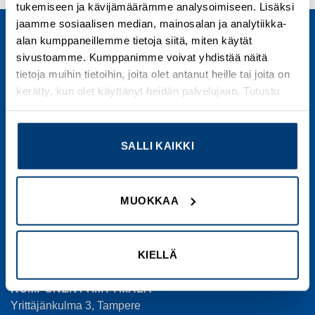
tukemiseen ja kävijämäärämme analysoimiseen. Lisäksi
jaamme sosiaalisen median, mainosalan ja analytiikka-
alan kumppaneillemme tietoja siitä, miten käytät
sivustoamme. Kumppanimme voivat yhdistää näitä
tietoja muihin tietoihin, joita olet antanut heille tai joita on
kerätty, kun olet käyttänyt heidän palvelujaan. Tutustu
EC ELECTRO CENTER OY
tietosuojaselosteeseemme
.
Yrittäjänkulma 3
33710 Tampere
puh. +358 3 31 400 500
SALLI KAIKKI
Verkkolaskuosoite
Verkkokaupan toimitus- ja maksuehdot
MUOKKAA
Verkkokauppainfo
Tietosuojaseloste
KIELLÄ
KOMPONENTTIMYYMÄLÄ
Yrittäjänkulma 3, Tampere