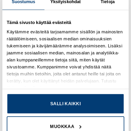
Suostumus
Yksityiskohdat
Tietoja
Tämä sivusto käyttää evästeitä
Kirjaudu sisään nähdäksesi hinnat ja käyttääksesi
Käytämme evästeitä tarjoamamme sisällön ja mainosten
verkkokauppaa
räätälöimiseen, sosiaalisen median ominaisuuksien
tukemiseen ja kävijämäärämme analysoimiseen. Lisäksi
Osastot:
Releco
,
Uudet tuotteet
jaamme sosiaalisen median, mainosalan ja analytiikka-
alan kumppaneillemme tietoja siitä, miten käytät
sivustoamme. Kumppanimme voivat yhdistää näitä
tietoja muihin tietoihin, joita olet antanut heille tai joita on
kerätty, kun olet käyttänyt heidän palvelujaan. Tutustu
TUTUSTU MYÖS
tietosuojaselosteeseemme
.
SALLI KAIKKI
Add to
Add to
wishlist
wishlist
MUOKKAA