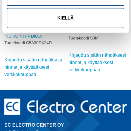
KIELLÄ
RELECO
RELECO
3xCO,MEKAANINEN + LED
KISKOKANTA C9 RELEILLE
INDIKOINTI + DIODI
Tuotekoodi S9M
Tuotekoodi C5A30DX24D
Kirjaudu sisään nähdäksesi
Kirjaudu sisään nähdäksesi
hinnat ja käyttääksesi
hinnat ja käyttääksesi
verkkokauppaa
verkkokauppaa
EC ELECTRO CENTER OY