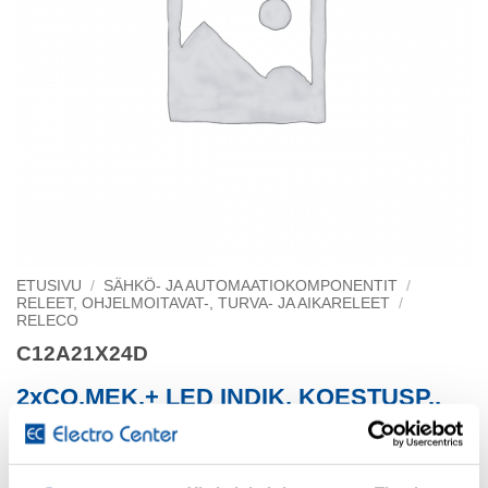
ETUSIVU
/
SÄHKÖ- JA AUTOMAATIOKOMPONENTIT
/
RELEET, OHJELMOITAVAT-, TURVA- JA AIKARELEET
/
RELECO
C12A21X24D
2xCO,MEK.+ LED INDIK, KOESTUSP.,
Sähkönumero
3582519