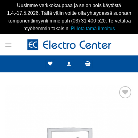
Uusimme verkkokauppaa ja se on pois käytöstä
1.4.-17.5.2026. Tällä välin voitte olla yhteydessä suoraan
komponenttimyyntiimme puh (03) 31 400 520. Tervetuloa
myöhemmin takaisin!
Piilota tämä ilmoitus
Skip
to
content
Add to
wishlist