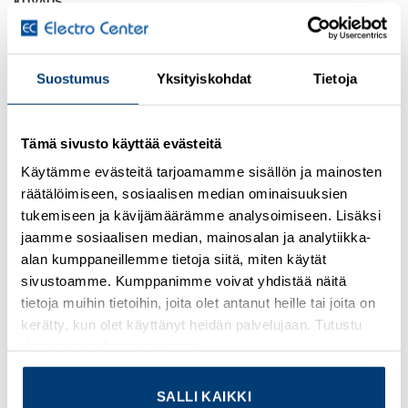
KUVAUS
GENERAL SPECIFICATIONS
Suostumus
Yksityiskohdat
Tietoja
PRODUCT NAME
Eaton Bussmann series high speed cylindrical fuse
Tämä sivusto käyttää evästeitä
CATALOG NUMBER
Käytämme evästeitä tarjoamamme sisällön ja mainosten
FWP-40A14F
räätälöimiseen, sosiaalisen median ominaisuuksien
tukemiseen ja kävijämäärämme analysoimiseen. Lisäksi
EAN
jaamme sosiaalisen median, mainosalan ja analytiikka-
5027590420631
alan kumppaneillemme tietoja siitä, miten käytät
sivustoamme. Kumppanimme voivat yhdistää näitä
UPC
tietoja muihin tietoihin, joita olet antanut heille tai joita on
051712796507
kerätty, kun olet käyttänyt heidän palvelujaan. Tutustu
PRODUCT LENGTH/DEPTH
tietosuojaselosteeseemme
.
51 mm
SALLI KAIKKI