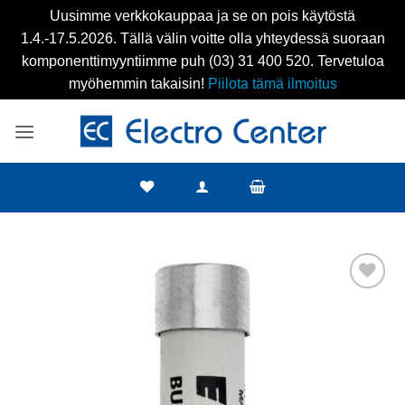
Uusimme verkkokauppaa ja se on pois käytöstä
1.4.-17.5.2026. Tällä välin voitte olla yhteydessä suoraan
komponenttimyyntiimme puh (03) 31 400 520. Tervetuloa
myöhemmin takaisin!
Piilota tämä ilmoitus
Skip
to
content
Add to
wishlist