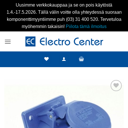
Uusimme verkkokauppaa ja se on pois käytöstä
1.4.-17.5.2026. Tällä välin voitte olla yhteydessä suoraan
komponenttimyyntiimme puh (03) 31 400 520. Tervetuloa
myöhemmin takaisin!
Piilota tämä ilmoitus
Skip
to
content
Add to
wishlist