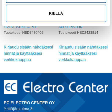
KIELLÄ
PCE
PCE
Haaroitin – HA 16A 400V IP44
245-6 5X125A 400V IP67
16/16+3SUKO – PCE
JATKOPISTOR
Tuotekoodi HED9430402
Tuotekoodi HED2423814
Kirjaudu sisään nähdäksesi
Kirjaudu sisään nähdäksesi
hinnat ja käyttääksesi
hinnat ja käyttääksesi
verkkokauppaa
verkkokauppaa
EC ELECTRO CENTER OY
Yrittäjänkulma 3