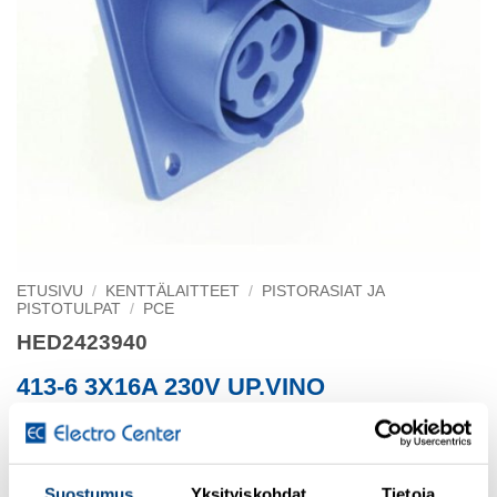
ETUSIVU
/
KENTTÄLAITTEET
/
PISTORASIAT JA
PISTOTULPAT
/
PCE
HED2423940
413-6 3X16A 230V UP.VINO
PISTORASIA
Kojepistorasia, uppo vino 230V / 16A
Suostumus
Yksityiskohdat
Tietoja