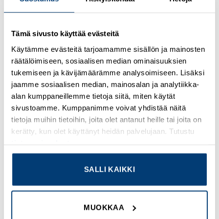
Tämä sivusto käyttää evästeitä
Kirjaudu sisään nähdäksesi hinnat ja käyttääksesi
Käytämme evästeitä tarjoamamme sisällön ja mainosten
verkkokauppaa
räätälöimiseen, sosiaalisen median ominaisuuksien
tukemiseen ja kävijämäärämme analysoimiseen. Lisäksi
Osastot:
PCE
,
Uudet tuotteet
jaamme sosiaalisen median, mainosalan ja analytiikka-
alan kumppaneillemme tietoja siitä, miten käytät
sivustoamme. Kumppanimme voivat yhdistää näitä
tietoja muihin tietoihin, joita olet antanut heille tai joita on
kerätty, kun olet käyttänyt heidän palvelujaan. Tutustu
TUTUSTU MYÖS
tietosuojaselosteeseemme
.
SALLI KAIKKI
Add to
Add to
wishlist
wishlist
MUOKKAA