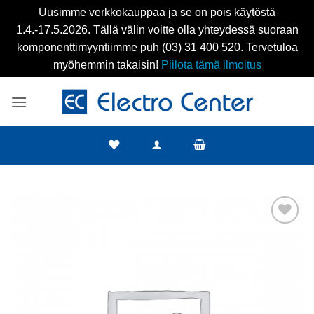
Uusimme verkkokauppaa ja se on pois käytöstä
1.4.-17.5.2026. Tällä välin voitte olla yhteydessä suoraan
komponenttimyyntiimme puh (03) 31 400 520. Tervetuloa
myöhemmin takaisin!
Piilota tämä ilmoitus
Skip
to
content
Add to
wishlist