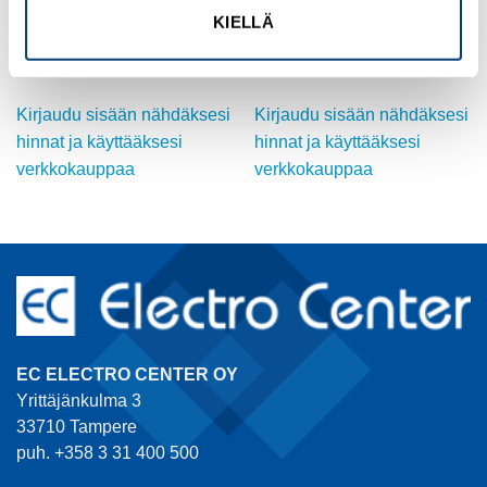
MUUT
MUUT
KIELLÄ
AJASTIN 2H(2584/2096)
TRS 24VDC 1CO
Tuotekoodi MI2R2062H
Tuotekoodi 1122770000
Kirjaudu sisään nähdäksesi
Kirjaudu sisään nähdäksesi
hinnat ja käyttääksesi
hinnat ja käyttääksesi
verkkokauppaa
verkkokauppaa
EC ELECTRO CENTER OY
Yrittäjänkulma 3
33710 Tampere
puh. +358 3 31 400 500