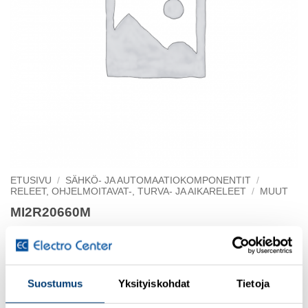
ETUSIVU
/
SÄHKÖ- JA AUTOMAATIOKOMPONENTIT
/
RELEET, OHJELMOITAVAT-, TURVA- JA AIKARELEET
/
MUUT
MI2R20660M
60 min ajastin
Suostumus
Yksityiskohdat
Tietoja