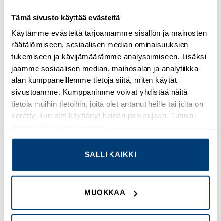
Kirjaudu sisään nähdäksesi hinnat ja käyttääksesi
verkkokauppaa
Tämä sivusto käyttää evästeitä
Käytämme evästeitä tarjoamamme sisällön ja mainosten
Osastot:
Muut
,
Uudet tuotteet
räätälöimiseen, sosiaalisen median ominaisuuksien
tukemiseen ja kävijämäärämme analysoimiseen. Lisäksi
jaamme sosiaalisen median, mainosalan ja analytiikka-
alan kumppaneillemme tietoja siitä, miten käytät
sivustoamme. Kumppanimme voivat yhdistää näitä
TUTUSTU MYÖS
tietoja muihin tietoihin, joita olet antanut heille tai joita on
kerätty, kun olet käyttänyt heidän palvelujaan. Tutustu
tietosuojaselosteeseemme
.
Add to
Add to
wishlist
wishlist
SALLI KAIKKI
MUOKKAA