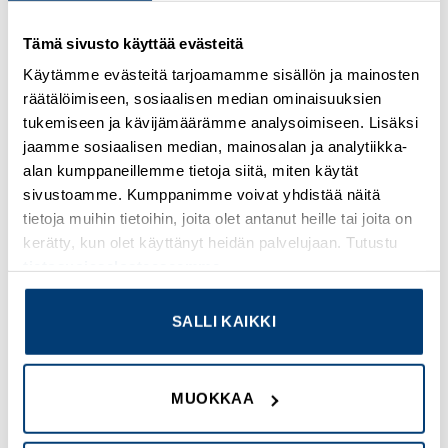
Kirjaudu sisään nähdäksesi hinnat ja käyttääksesi
Tämä sivusto käyttää evästeitä
verkkokauppaa
Käytämme evästeitä tarjoamamme sisällön ja mainosten
räätälöimiseen, sosiaalisen median ominaisuuksien
Osastot:
Holkkitiivisteet, metalliset
,
Uudet tuotteet
tukemiseen ja kävijämäärämme analysoimiseen. Lisäksi
jaamme sosiaalisen median, mainosalan ja analytiikka-
alan kumppaneillemme tietoja siitä, miten käytät
sivustoamme. Kumppanimme voivat yhdistää näitä
tietoja muihin tietoihin, joita olet antanut heille tai joita on
TUTUSTU MYÖS
kerätty, kun olet käyttänyt heidän palvelujaan. Tutustu
tietosuojaselosteeseemme
.
Add to
Add to
SALLI KAIKKI
wishlist
wishlist
MUOKKAA