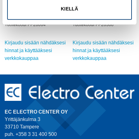
HOLKKITIIVISTEET, METALLISET
HOLKKITIIVISTEET, METALLISET
KIELLÄ
8240250 laajennus M40x1.5 -
80.250/240 M50/M40 supistus
>M50x1.5
Ms
Tuotekoodi PF28064
Tuotekoodi PF28508
Kirjaudu sisään nähdäksesi
Kirjaudu sisään nähdäksesi
hinnat ja käyttääksesi
hinnat ja käyttääksesi
verkkokauppaa
verkkokauppaa
EC ELECTRO CENTER OY
Yrittäjänkulma 3
33710 Tampere
puh. +358 3 31 400 500