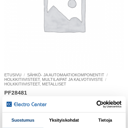
ETUSIVU
/
SÄHKÖ- JA AUTOMAATIOKOMPONENTIT
/
HOLKKITIIVISTEET, MULTILAIPAT JA KALVOTIIVISTE
/
HOLKKITIIVISTEET, METALLISET
PF28481
80.216/212 M16/M12 supistus Ms
Suostumus
Yksityiskohdat
Tietoja