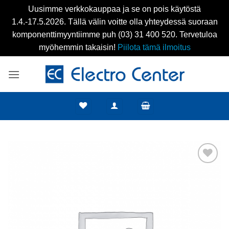
Uusimme verkkokauppaa ja se on pois käytöstä
1.4.-17.5.2026. Tällä välin voitte olla yhteydessä suoraan
komponenttimyyntiimme puh (03) 31 400 520. Tervetuloa
myöhemmin takaisin!
Piilota tämä ilmoitus
Skip
to
content
Add to
wishlist