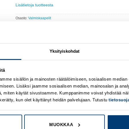
Lisätietoja tuotteesta
Osasto:
Valmiskaapelit
Yksityiskohdat
itä
Add to
A
mme sisällön ja mainosten räätälöimiseen, sosiaalisen median
wishlist
w
iseen. Lisäksi jaamme sosiaalisen median, mainosalan ja analy
, miten käytät sivustoamme. Kumppanimme voivat yhdistää näitä t
on kerätty, kun olet käyttänyt heidän palvelujaan. Tutustu
tietosuo
MUOKKAA