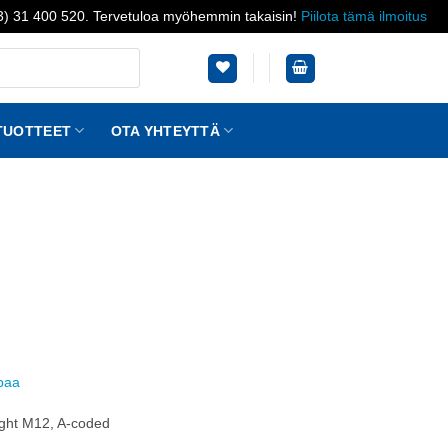
03) 31 400 520. Tervetuloa myöhemmin takaisin!
Piilota tämä ilmoitus
TUOTTEET
OTA YHTEYTTÄ
ppaa
aight M12, A-coded