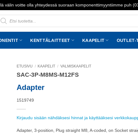
lä välin voitte olla yhteydessä suoraan komponenttimyyntiimme puh (
roducts
earch
ONENTIT
KENTTÄLAITTEET
KAAPELIT
OUTLET-
ETUSIVU
/
KAAPELIT
/
VALMISKAAPELIT
SAC-3P-M8MS-M12FS
to
st
Adapter
1519749
Kirjaudu sisään nähdäksesi hinnat ja käyttääksesi verkkokau
Adapter, 3-position, Plug straight M8, A-coded, on Socket str