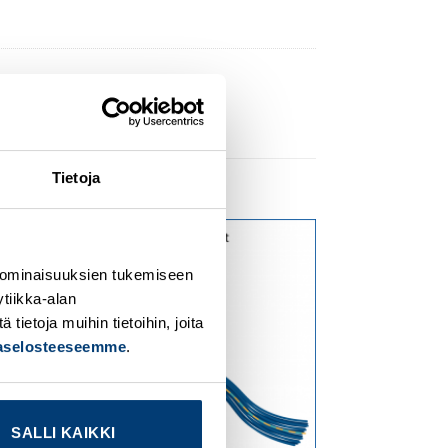
Tietoja
dd to
Add to
 ominaisuuksien tukemiseen
ishlist
wishlist
tiikka-alan
ietoja muihin tietoihin, joita
jaselosteeseemme
.
SALLI KAIKKI