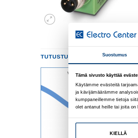
Suostumus
TUTUSTU MYÖS
Tämä sivusto käyttää eväste
Add to
Add to
Käytämme evästeitä tarjoama
wishlist
wishlist
ja kävijämäärämme analysoim
kumppaneillemme tietoja siitä
olet antanut heille tai joita 
KIELLÄ