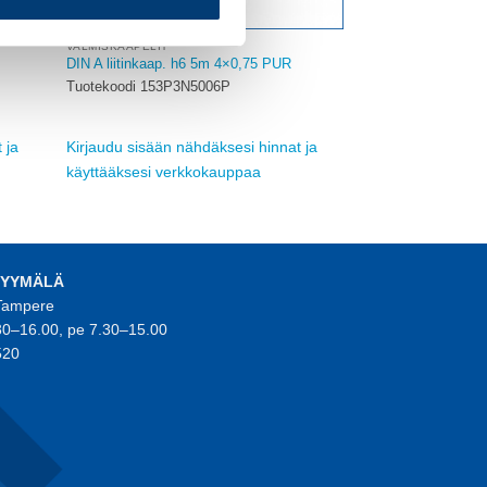
VALMISKAAPELIT
DIN A liitinkaap. h6 5m 4×0,75 PUR
Tuotekoodi 153P3N5006P
 ja
Kirjaudu sisään nähdäksesi hinnat ja
käyttääksesi verkkokauppaa
MYYMÄLÄ
 Tampere
30–16.00, pe 7.30–15.00
520