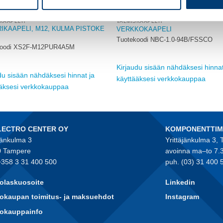
KAAPELIT
VALMISKAAPELIT
IKAAPELI, M12, KULMA PISTOKE
VERKKOKAAPELI
Tuotekoodi NBC-1.0-94B/FSSCO
koodi XS2F-M12PUR4A5M
Kirjaudu sisään nähdäksesi hinnat
du sisään nähdäksesi hinnat ja
käyttääksesi verkkokauppaa
ääksesi verkkokauppaa
LECTRO CENTER OY
KOMPONENTTI
jänkulma 3
Yrittäjänkulma 3,
 Tampere
avoinna ma–to 7.
+358 3 31 400 500
puh. (03) 31 400 
olaskuosoite
Linkedin
okaupan toimitus- ja maksuehdot
Instagram
kokauppainfo