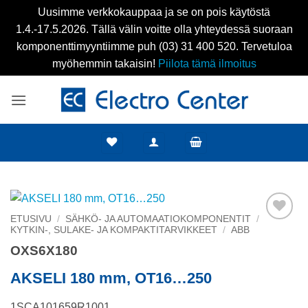
Uusimme verkkokauppaa ja se on pois käytöstä
1.4.-17.5.2026. Tällä välin voitte olla yhteydessä suoraan
komponenttimyyntiimme puh (03) 31 400 520. Tervetuloa
myöhemmin takaisin!
Piilota tämä ilmoitus
Skip
to
content
ETUSIVU
/
SÄHKÖ- JA AUTOMAATIOKOMPONENTIT
/
KYTKIN-, SULAKE- JA KOMPAKTITARVIKKEET
/
ABB
Add to
wishlist
OXS6X180
AKSELI 180 mm, OT16…250
1SCA101659R1001