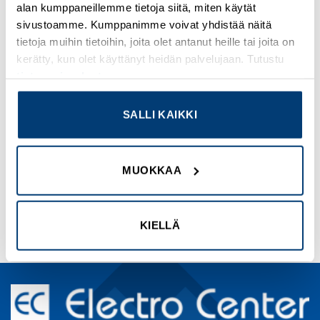
alan kumppaneillemme tietoja siitä, miten käytät
sivustoamme. Kumppanimme voivat yhdistää näitä
tietoja muihin tietoihin, joita olet antanut heille tai joita on
kerätty, kun olet käyttänyt heidän palvelujaan. Tutustu
tietosuojaselosteeseemme
.
ABB
ABB
SALLI KAIKKI
TURVAKYTKIN 3-nap. 7,5kW
VÄÄNTÖKYTKIN 690V, 3-nap.
400V AC-23A
Tuotekoodi OT125F3
Tuotekoodi OTP16T3M
MUOKKAA
Kirjaudu sisään nähdäksesi
Kirjaudu sisään nähdäksesi
hinnat ja käyttääksesi
hinnat ja käyttääksesi
verkkokauppaa
verkkokauppaa
KIELLÄ