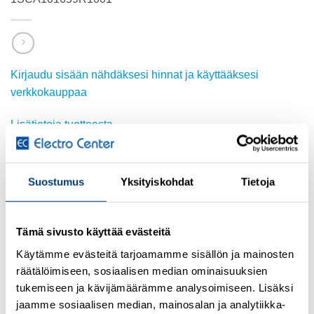
Kirjaudu sisään nähdäksesi hinnat ja käyttääksesi
verkkokauppaa
Lisätietoja tuotteesta
Osasto:
ABB
Suostumus
Yksityiskohdat
Tietoja
Tämä sivusto käyttää evästeitä
TUTUSTU MYÖS
Käytämme evästeitä tarjoamamme sisällön ja mainosten
räätälöimiseen, sosiaalisen median ominaisuuksien
tukemiseen ja kävijämäärämme analysoimiseen. Lisäksi
jaamme sosiaalisen median, mainosalan ja analytiikka-
Add to
Add to
wishlist
wishlist