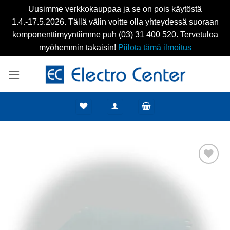
Uusimme verkkokauppaa ja se on pois käytöstä
1.4.-17.5.2026. Tällä välin voitte olla yhteydessä suoraan
komponenttimyyntiimme puh (03) 31 400 520. Tervetuloa
myöhemmin takaisin!
Piilota tämä ilmoitus
Skip
to
content
Add to
wishlist