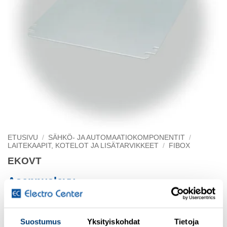
ETUSIVU
/
SÄHKÖ- JA AUTOMAATIOKOMPONENTIT
/
LAITEKAAPIT, KOTELOT JA LISÄTARVIKKEET
/
FIBOX
EKOVT
Asennuslevy
238 x 238
Suostumus
Yksityiskohdat
Tietoja