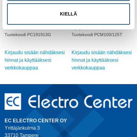
KIELLÄ
FIBOX
FIBOX
SOLID Kotelo, PC, Harmaa
Kotelo PC metrisillä
kansi
läpilyöntiaihioilla, 50 mm ko
Tuotekoodi PC191913G
Tuotekoodi PCM100/125T
Kirjaudu sisään nähdäksesi
Kirjaudu sisään nähdäksesi
hinnat ja käyttääksesi
hinnat ja käyttääksesi
verkkokauppaa
verkkokauppaa
EC ELECTRO CENTER OY
Yrittäjänkulma 3
33710 Tampere