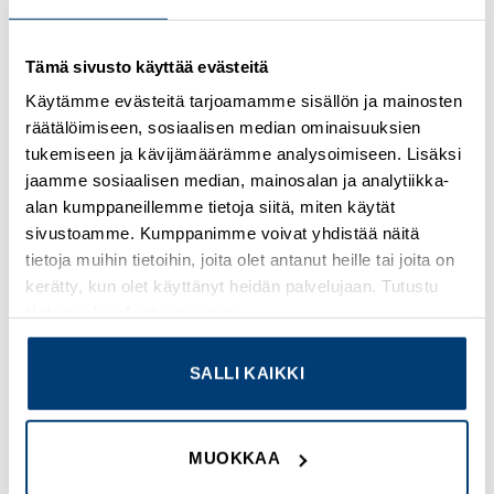
Kirjaudu sisään nähdäksesi hinnat ja käyttääksesi
Tämä sivusto käyttää evästeitä
verkkokauppaa
Käytämme evästeitä tarjoamamme sisällön ja mainosten
räätälöimiseen, sosiaalisen median ominaisuuksien
Osasto:
Fibox
tukemiseen ja kävijämäärämme analysoimiseen. Lisäksi
jaamme sosiaalisen median, mainosalan ja analytiikka-
alan kumppaneillemme tietoja siitä, miten käytät
sivustoamme. Kumppanimme voivat yhdistää näitä
tietoja muihin tietoihin, joita olet antanut heille tai joita on
TUTUSTU MYÖS
kerätty, kun olet käyttänyt heidän palvelujaan. Tutustu
tietosuojaselosteeseemme
.
SALLI KAIKKI
Add to
Add to
wishlist
wishlist
MUOKKAA