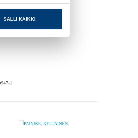
SALLI KAIKKI
60947-1
dd to
Add to