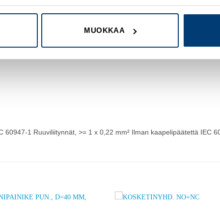
MUOKKAA
EC 60947-1 Ruuviliitynnät, >= 1 x 0,22 mm² Ilman kaapelipäätettä IEC 
Add to
A