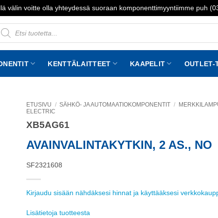
lä välin voitte olla yhteydessä suoraan komponenttimyyntiimme puh (
roducts
earch
ONENTIT
KENTTÄLAITTEET
KAAPELIT
OUTLET-
ETUSIVU
/
SÄHKÖ- JA AUTOMAATIOKOMPONENTIT
/
MERKKILAMPUT
ELECTRIC
XB5AG61
to
st
AVAINVALINTAKYTKIN, 2 AS., NO
SF2321608
Kirjaudu sisään nähdäksesi hinnat ja käyttääksesi verkkokau
Lisätietoja tuotteesta