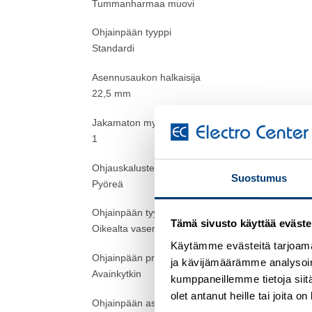
Tummanharmaa muovi
Ohjainpään tyyppi
Standardi
Asennusaukon halkaisija
22,5 mm
Jakamaton myyntimäärä
1
Ohjauskalusteen muoto
Suostumus
Pyöreä
Ohjainpään tyyppi
Tämä sivusto käyttää eväste
Oikealta vasemmalle Jousipalautus
Käytämme evästeitä tarjoama
Ohjainpään profiili
ja kävijämäärämme analysoim
Avainkytkin
kumppaneillemme tietoja siitä
olet antanut heille tai joita 
Ohjainpään asennon tila