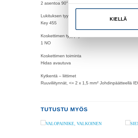
2 asentoa 90°
Lukituksen tyyppi
KIELLÄ
Key 455
Koskettimen tyyppi ja rakenne
1 NO
Koskettimen toiminta
Hidas avautuva
Kytkentä – liittimet
Ruuviliitynnät, <= 2 x 1,5 mm² Johdinpäätteellä I
TUTUSTU MYÖS
Add to
Add to