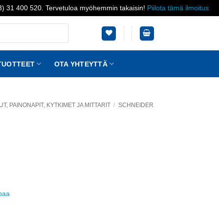
03) 31 400 520. Tervetuloa myöhemmin takaisin!
Piilota tämä ilmoitus
TUOTTEET
OTA YHTEYTTÄ
, PAINONAPIT, KYTKIMET JA MITTARIT
/
SCHNEIDER
ppaa