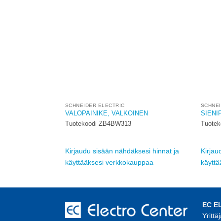
wishlist
wishlist
SCHNEIDER ELECTRIC
SCHNEI
VALOPAINIKE, VALKOINEN
SIENI
Tuotekoodi ZB4BW313
Tuote
sesi hinnat ja
Kirjaudu sisään nähdäksesi hinnat ja
Kirjau
auppaa
käyttääksesi verkkokauppaa
käytt
EC E
Yrittä