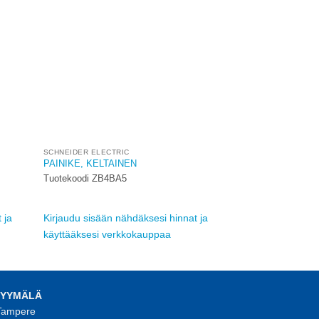
ishlist
wishlist
SCHNEIDER ELECTRIC
PAINIKE, KELTAINEN
Tuotekoodi ZB4BA5
 ja
Kirjaudu sisään nähdäksesi hinnat ja
käyttääksesi verkkokauppaa
MYYMÄLÄ
 Tampere