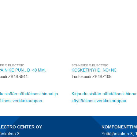
wishlist
w
DER ELECTRIC
SCHNEIDER ELECTRIC
PAINIKE PUN., D=40 MM,
KOSKETINYHD. NO+NC
koodi ZB4BS844
Tuotekoodi ZB4BZ105
du sisään nähdäksesi hinnat ja
Kirjaudu sisään nähdäksesi hinnat
ääksesi verkkokauppaa
käyttääksesi verkkokauppaa
LECTRO CENTER OY
KOMPONENTTI
jänkulma 3
Yrittäjänkulma 3,