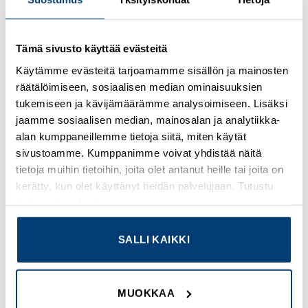
Kirjaudu sisään nähdäksesi hinnat ja käyttääksesi
Tämä sivusto käyttää evästeitä
verkkokauppaa
Käytämme evästeitä tarjoamamme sisällön ja mainosten
räätälöimiseen, sosiaalisen median ominaisuuksien
Osastot:
Multinorm
,
Uudet tuotteet
tukemiseen ja kävijämäärämme analysoimiseen. Lisäksi
jaamme sosiaalisen median, mainosalan ja analytiikka-
alan kumppaneillemme tietoja siitä, miten käytät
sivustoamme. Kumppanimme voivat yhdistää näitä
tietoja muihin tietoihin, joita olet antanut heille tai joita on
TUTUSTU MYÖS
kerätty, kun olet käyttänyt heidän palvelujaan. Tutustu
tietosuojaselosteeseemme
.
Add to
Add to
SALLI KAIKKI
wishlist
wishlist
MUOKKAA