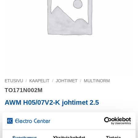
ETUSIVU
/
KAAPELIT
/
JOHTIMET
/
MULTINORM
TO171N002M
AWM H05/07V2-K johtimet 2.5
TRI-RATED 2.5 mu AWG14 100m H07V2-K/UL 1015 PVC-
jo
Suostumus
Yksityiskohdat
Tietoja