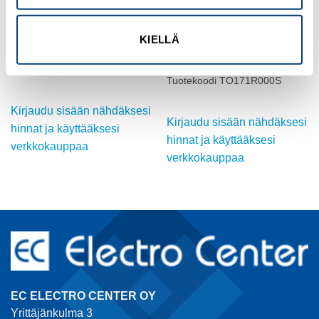
KIELLÄ
MULTINORM
MULTINORM
AWM H05/07V2-K johtimet
AWM H05/07V2-K johtimet 1
0.75
Tuotekoodi TO171N001
Tuotekoodi TO171R000S
Kirjaudu sisään nähdäksesi
Kirjaudu sisään nähdäksesi
hinnat ja käyttääksesi
hinnat ja käyttääksesi
verkkokauppaa
verkkokauppaa
EC ELECTRO CENTER OY
Yrittäjänkulma 3