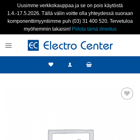
Uusimme verkkokauppaa ja se on pois käytöstä
1.4.-17.5.2026. Tällä välin voitte olla yhteydessä suoraan
komponenttimyyntiimme puh (03) 31 400 520. Tervetuloa
myöhemmin takaisin!
Piilota tämä ilmoitus
Skip
to
content
Add to
wishlist