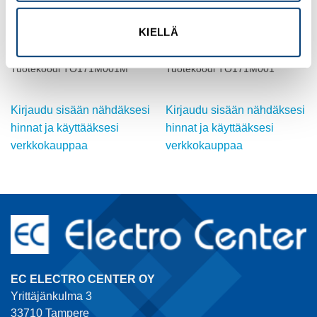
KIELLÄ
MULTINORM
MULTINORM
AWM H05/07V2-K johtimet 1.5
AWM H05/07V2-K johtimet 1
Tuotekoodi TO171M001M
Tuotekoodi TO171M001
Kirjaudu sisään nähdäksesi
Kirjaudu sisään nähdäksesi
hinnat ja käyttääksesi
hinnat ja käyttääksesi
verkkokauppaa
verkkokauppaa
EC ELECTRO CENTER OY
Yrittäjänkulma 3
33710 Tampere