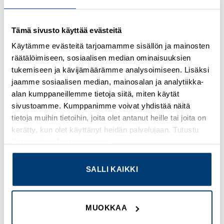
Kirjaudu sisään nähdäksesi hinnat ja käyttääksesi
Tämä sivusto käyttää evästeitä
verkkokauppaa
Käytämme evästeitä tarjoamamme sisällön ja mainosten
räätälöimiseen, sosiaalisen median ominaisuuksien
Osastot:
Multinorm
,
Uudet tuotteet
tukemiseen ja kävijämäärämme analysoimiseen. Lisäksi
jaamme sosiaalisen median, mainosalan ja analytiikka-
alan kumppaneillemme tietoja siitä, miten käytät
sivustoamme. Kumppanimme voivat yhdistää näitä
tietoja muihin tietoihin, joita olet antanut heille tai joita on
TUTUSTU MYÖS
kerätty, kun olet käyttänyt heidän palvelujaan. Tutustu
tietosuojaselosteeseemme
.
SALLI KAIKKI
Add to
Add to
wishlist
wishlist
MUOKKAA