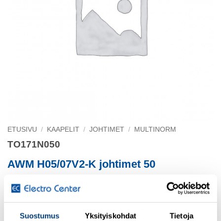
ETUSIVU
/
KAAPELIT
/
JOHTIMET
/
MULTINORM
TO171N050
AWM H05/07V2-K johtimet 50
BI-RATED 50 mu AWG1 07V2-K/UL 1284 PVC-johdin Ø
13
Suostumus
Yksityiskohdat
Tietoja