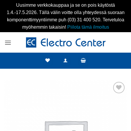
Uusimme verkkokauppaa ja se on pois käytöstä
1.4.-17.5.2026. Tällä välin voitte olla yhteydessä suoraan
komponenttimyyntiimme puh (03) 31 400 520. Tervetuloa
myöhemmin takaisin!
Piilota tämä ilmoitus
Skip
to
content
Add to
wishlist