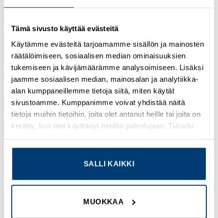
Kirjaudu sisään nähdäksesi hinnat ja käyttääksesi
Tämä sivusto käyttää evästeitä
verkkokauppaa
Käytämme evästeitä tarjoamamme sisällön ja mainosten
Osastot:
Omron
,
Uudet tuotteet
räätälöimiseen, sosiaalisen median ominaisuuksien
tukemiseen ja kävijämäärämme analysoimiseen. Lisäksi
jaamme sosiaalisen median, mainosalan ja analytiikka-
alan kumppaneillemme tietoja siitä, miten käytät
sivustoamme. Kumppanimme voivat yhdistää näitä
TUTUSTU MYÖS
tietoja muihin tietoihin, joita olet antanut heille tai joita on
kerätty, kun olet käyttänyt heidän palvelujaan. Tutustu
tietosuojaselosteeseemme
.
Add to
Add to
wishlist
wishlist
SALLI KAIKKI
MUOKKAA