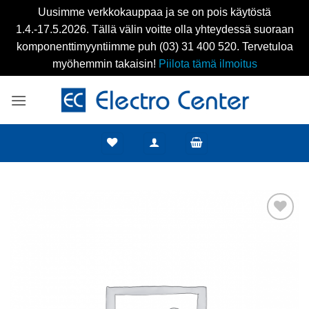
Uusimme verkkokauppaa ja se on pois käytöstä
1.4.-17.5.2026. Tällä välin voitte olla yhteydessä suoraan
komponenttimyyntiimme puh (03) 31 400 520. Tervetuloa
myöhemmin takaisin!
Piilota tämä ilmoitus
Skip
to
content
Add to
wishlist