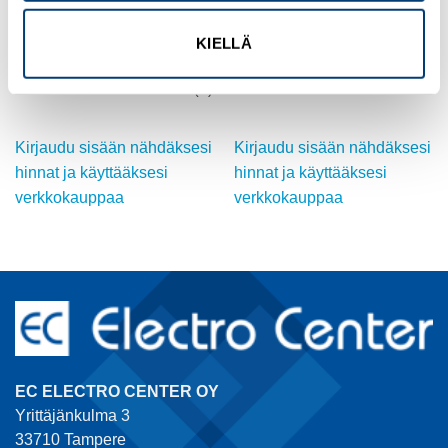
OMRON
OMRON
KIELLÄ
TEHORELE, 48 VAC, 10 A,
DeviceNet
SPDT
VIESTINTÄYKSIKKÖ
Tuotekoodi G2R-1-SNIAC48(S)
Tuotekoodi DRT1-COM
Kirjaudu sisään nähdäksesi
Kirjaudu sisään nähdäksesi
hinnat ja käyttääksesi
hinnat ja käyttääksesi
verkkokauppaa
verkkokauppaa
EC ELECTRO CENTER OY
Yrittäjänkulma 3
33710 Tampere