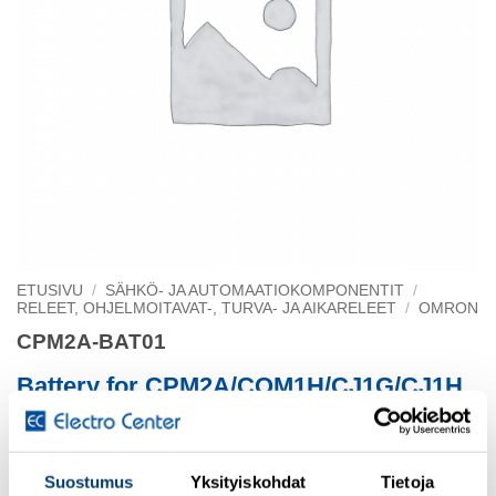
ETUSIVU
/
SÄHKÖ- JA AUTOMAATIOKOMPONENTIT
/
RELEET, OHJELMOITAVAT-, TURVA- JA AIKARELEET
/
OMRON
CPM2A-BAT01
Battery for CPM2A/CQM1H/CJ1G/CJ1H
PLCs
Suostumus
Yksityiskohdat
Tietoja