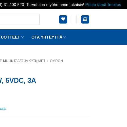
03) 31 400 520. Tervetuloa myöhemmin takaisin!
Piilota tämä ilmoitus
TUOTTEET
OTA YHTEYTTÄ
, MUUNTAJAT JA KYTKIMET
/
OMRON
W, 5VDC, 3A
ppaa