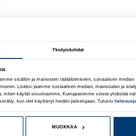
Yksityiskohdat
itä
Add to
A
wishlist
w
mme sisällön ja mainosten räätälöimiseen, sosiaalisen median
iseen. Lisäksi jaamme sosiaalisen median, mainosalan ja analy
, miten käytät sivustoamme. Kumppanimme voivat yhdistää näitä t
on kerätty, kun olet käyttänyt heidän palvelujaan. Tutustu
tietosuo
MUOKKAA