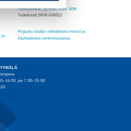
OMRON
TEHOLÄHDE, 12 VDC, 4.5A, 60W
Tuotekoodi S8VK-G06012
Kirjaudu sisään nähdäksesi hinnat ja
 ja
käyttääksesi verkkokauppaa
MYYMÄLÄ
 Tampere
30–16.00, pe 7.30–15.00
520