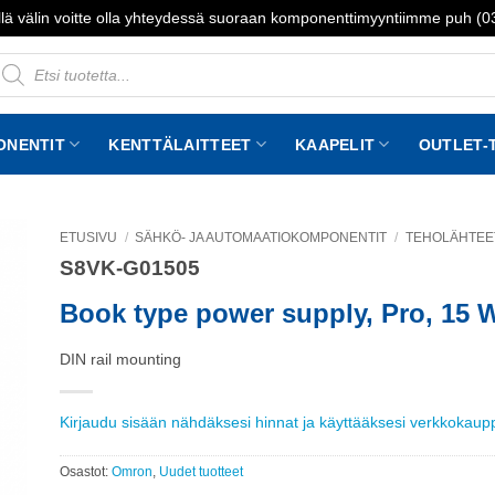
lä välin voitte olla yhteydessä suoraan komponenttimyyntiimme puh (
roducts
earch
ONENTIT
KENTTÄLAITTEET
KAAPELIT
OUTLET-
ETUSIVU
/
SÄHKÖ- JA AUTOMAATIOKOMPONENTIT
/
TEHOLÄHTEET
S8VK-G01505
to
st
Book type power supply, Pro, 15 
DIN rail mounting
Kirjaudu sisään nähdäksesi hinnat ja käyttääksesi verkkokau
Osastot:
Omron
,
Uudet tuotteet