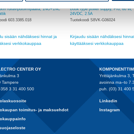
TEIN
OMRON
tkin rullaviputoimipäällä, 1NO+1NC
Book type power supply, Pro, 60 W,
tik
24VDC, 2.5A
oodi 603.3385.018
Tuotekoodi S8VK-G06024
du sisään nähdäksesi hinnat ja
Kirjaudu sisään nähdäksesi hinnat
ääksesi verkkokauppaa
käyttääksesi verkkokauppaa
LECTRO CENTER OY
KOMPONENTTI
jänkulma 3
Yrittäjänkulma 3,
 Tampere
avoinna ma–to 7.
+358 3 31 400 500
puh. (03) 31 400 
olaskuosoite
Linkedin
okaupan toimitus- ja maksuehdot
Instagram
kokauppainfo
suojaseloste