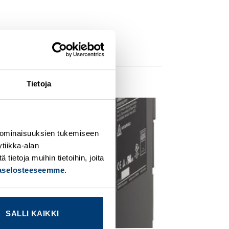
Tietoja
dd to
Add to
ishlist
wishlist
 ominaisuuksien tukemiseen
tiikka-alan
ietoja muihin tietoihin, joita
jaselosteeseemme
.
SALLI KAIKKI