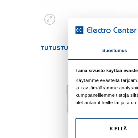
TUTUSTU MYÖS
Suostumus
Tämä sivusto käyttää eväste
Add to
Add to
wishlist
wishlist
Käytämme evästeitä tarjoama
ja kävijämäärämme analysoim
kumppaneillemme tietoja siitä
olet antanut heille tai joita 
KIELLÄ