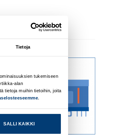
Tietoja
dd to
Add to
 ominaisuuksien tukemiseen
ishlist
wishlist
tiikka-alan
ietoja muihin tietoihin, joita
jaselosteeseemme
.
SALLI KAIKKI