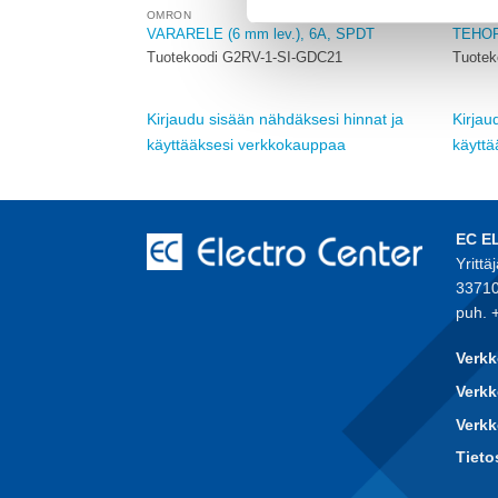
OMRON
OMRON
 6A, SPDT
VARARELE (6 mm lev.), 6A, SPDT
TEHOR
124VAC/VDC
Tuotekoodi G2RV-1-SI-GDC21
Tuotek
sesi hinnat ja
Kirjaudu sisään nähdäksesi hinnat ja
Kirjau
auppaa
käyttääksesi verkkokauppaa
käytt
EC E
Yrittä
33710
puh. 
Verkk
Verkk
Verk
Tieto