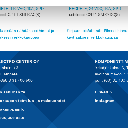
OMRON
ELE, 110 VAC, 10A, SPDT
TEHORELE, 24 VDC, 10A, SPDT
oodi G2R-1-SN110AC(S)
Tuotekoodi G2R-1-SND24DC(S)
du sisään nähdäksesi hinnat ja
Kirjaudu sisään nähdäksesi hinnat
ääksesi verkkokauppaa
käyttääksesi verkkokauppaa
LECTRO CENTER OY
KOMPONENTTI
jänkulma 3
Yrittäjänkulma 3,
 Tampere
avoinna ma–to 7.
+358 3 31 400 500
puh. (03) 31 400 
olaskuosoite
Linkedin
okaupan toimitus- ja maksuehdot
Instagram
kokauppainfo
suojaseloste