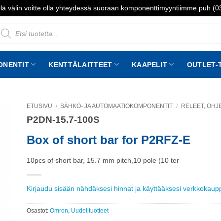
lä välin voitte olla yhteydessä suoraan komponenttimyyntiimme puh (
roducts
earch
ONENTIT
KENTTÄLAITTEET
KAAPELIT
OUTLET-
ETUSIVU
/
SÄHKÖ- JA AUTOMAATIOKOMPONENTIT
/
RELEET, OHJE
P2DN-15.7-100S
to
st
Box of short bar for P2RFZ-E
10pcs of short bar, 15.7 mm pitch,10 pole (10 ter
Kirjaudu sisään nähdäksesi hinnat ja käyttääksesi verkkokau
Osastot:
Omron
,
Uudet tuotteet