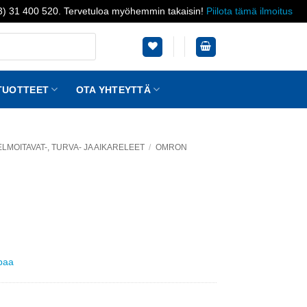
03) 31 400 520. Tervetuloa myöhemmin takaisin!
Piilota tämä ilmoitus
TUOTTEET
OTA YHTEYTTÄ
LMOITAVAT-, TURVA- JA AIKARELEET
/
OMRON
ppaa