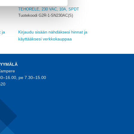
OMRON
TEHORELE, 230 VAC, 10A, SPDT
Tuotekoodi G2R-1-SN230AC(S)
 ja
Kirjaudu sisään nähdäksesi hinnat ja
käyttääksesi verkkokauppaa
MYYMÄLÄ
 Tampere
30–16.00, pe 7.30–15.00
520