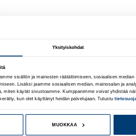
Yksityiskohdat
itä
Add to
A
mme sisällön ja mainosten räätälöimiseen, sosiaalisen median
wishlist
w
iseen. Lisäksi jaamme sosiaalisen median, mainosalan ja analy
, miten käytät sivustoamme. Kumppanimme voivat yhdistää näitä t
on kerätty, kun olet käyttänyt heidän palvelujaan. Tutustu
tietosuo
MUOKKAA