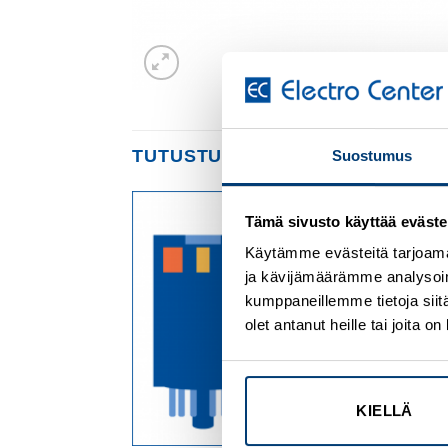
TUTUSTU MYÖS
Suostumus
Tämä sivusto käyttää eväste
Add to
Add to
Käytämme evästeitä tarjoama
wishlist
wishlist
ja kävijämäärämme analysoim
kumppaneillemme tietoja siitä
olet antanut heille tai joita 
KIELLÄ