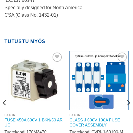
IEC/EN 60947
Specially designed for North America
CSA (Class No. 1432-01)
TUTUSTU MYÖS
Add to
Add to
wishlist
wishlist
EATON
EATON
FUSE 450A 690V 1 BKN/50 AR
CLASS J 600V 100A FUSE
UC
COVER ASSEMBLY
Tuotekoodi 170M3470
Tuotekoodi CVRI-J-60100-M