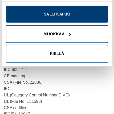
tietosuojaselosteeseemme
.
PRODUCT WEIGHT
2.39 kg
SALLI KAIKKI
COMPLIANCES
RoHS conform
MUOKKAA
CERTIFICATIONS
UL listed
UL 489
KIELLÄ
CSA-C22.2 No. 5-09
UL/CSA
IEC 60947-2
CE marking
CSA (File No. 22086)
IEC
UL (Category Control Number DIVQ)
UL (File No. E31593)
CSA certified