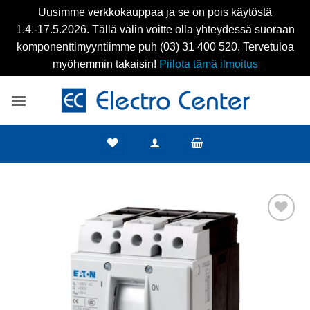
Uusimme verkkokauppaa ja se on pois käytöstä
1.4.-17.5.2026. Tällä välin voitte olla yhteydessä suoraan
komponenttimyyntiimme puh (03) 31 400 520. Tervetuloa
myöhemmin takaisin!
Piilota tämä ilmoitus
Skip
to
content
Add to
wishlist