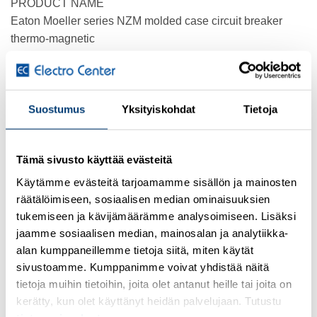
PRODUCT NAME
Eaton Moeller series NZM molded case circuit breaker
thermo-magnetic
CATALOG NUMBER
269236
Suostumus
Yksityiskohdat
Tietoja
EAN
4015082692360
Tämä sivusto käyttää evästeitä
PRODUCT LENGTH/DEPTH
Käytämme evästeitä tarjoamamme sisällön ja mainosten
149 mm
räätälöimiseen, sosiaalisen median ominaisuuksien
tukemiseen ja kävijämäärämme analysoimiseen. Lisäksi
PRODUCT HEIGHT
jaamme sosiaalisen median, mainosalan ja analytiikka-
195 mm
alan kumppaneillemme tietoja siitä, miten käytät
sivustoamme. Kumppanimme voivat yhdistää näitä
PRODUCT WIDTH
tietoja muihin tietoihin, joita olet antanut heille tai joita on
105 mm
kerätty, kun olet käyttänyt heidän palvelujaan. Tutustu